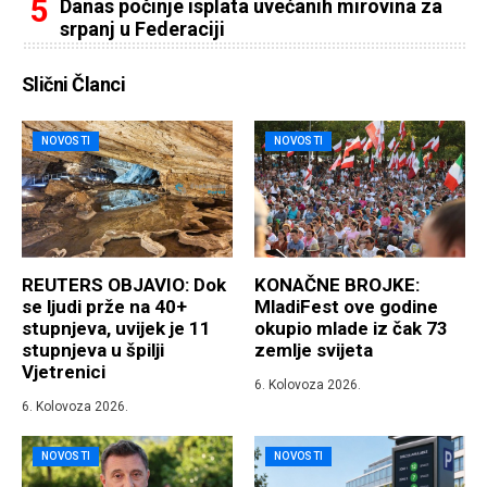
Danas počinje isplata uvećanih mirovina za
srpanj u Federaciji
Slični Članci
NOVOSTI
NOVOSTI
REUTERS OBJAVIO: Dok
KONAČNE BROJKE:
se ljudi prže na 40+
MladiFest ove godine
stupnjeva, uvijek je 11
okupio mlade iz čak 73
stupnjeva u špilji
zemlje svijeta
Vjetrenici
6. Kolovoza 2026.
6. Kolovoza 2026.
NOVOSTI
NOVOSTI