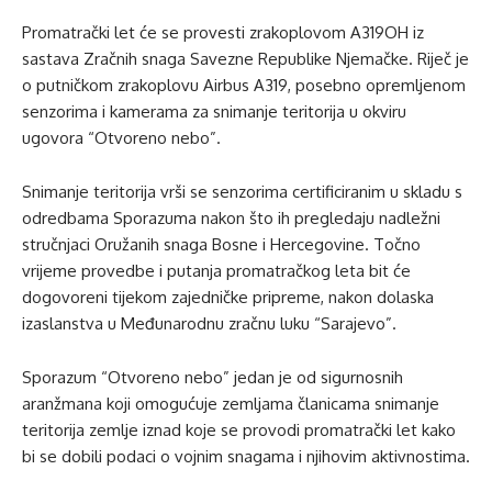
Promatrački let će se provesti zrakoplovom A319OH iz
sastava Zračnih snaga Savezne Republike Njemačke. Riječ je
o putničkom zrakoplovu Airbus A319, posebno opremljenom
senzorima i kamerama za snimanje teritorija u okviru
ugovora “Otvoreno nebo”.
Snimanje teritorija vrši se senzorima certificiranim u skladu s
odredbama Sporazuma nakon što ih pregledaju nadležni
stručnjaci Oružanih snaga Bosne i Hercegovine. Točno
vrijeme provedbe i putanja promatračkog leta bit će
dogovoreni tijekom zajedničke pripreme, nakon dolaska
izaslanstva u Međunarodnu zračnu luku “Sarajevo”.
Sporazum “Otvoreno nebo” jedan je od sigurnosnih
aranžmana koji omogućuje zemljama članicama snimanje
teritorija zemlje iznad koje se provodi promatrački let kako
bi se dobili podaci o vojnim snagama i njihovim aktivnostima.