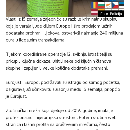
Foto: Policija
Vlasti iz 15 zemalja zajednički su razbile kriminalnu skupinu
koja je varala ljude diljem Europe i šire prodajom lažnih
dodataka prehrani i lijekova, ostvarivši najmanje 240 milijuna
eura u ilegalnim transakcijama.
Tijekom koordinirane operacije 12. svibnja, istražitelji su
prikupili ključne dokaze, uhitili neke od ključnih članova
skupine i zaplijenili velike količine dodataka prehrani.
Eurojust i Europol podržavali su istragu od samog početka,
osiguravajući učinkovitu suradnju među 15 zemalja, priopćio
je Eurojust.
Zločinačka mreža, koja djeluje od 2019. godine, imala je
profesionalnu i hijerarhijsku strukturu. Putem stotina web
stranica i lažnih profila na društvenim mrežama, često