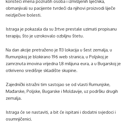
koristeći imena poznatih osoba i izmišljenih liječnika,
obmanjivali su pacijente tvrdeći da njihovi proizvodi liječe
neizlječive bolesti.
Istraga je pokazala da su žrtve prestale uzimati propisanu
terapiju, što je uzrokovalo ozbiljnu štetu.
Na dan akcije pretraženo je 113 lokacija u šest zemalja, u
Rumunjskoj je blokirano 196 web stranica, u Poljskoj je
zamrznuta imovina vrijedna 1,8 milijuna eura, a u Bugarskoj je
otkriveno središnje skladište skupine.
Zajednički istražni tim sastojao se od vlasti Rumunjske,
Mađarske, Poljske, Bugarske i Moldavije, uz podršku drugih
zemalja.
Istraga će se nastaviti, a bit će ispitani i dodatni svjedoci i
osumnjičenici.