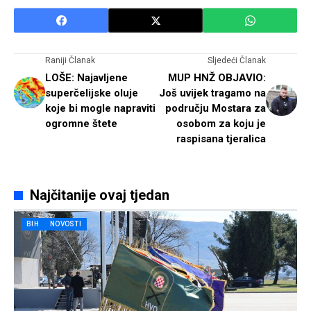
Raniji Članak
Sljedeći Članak
LOŠE: Najavljene
MUP HNŽ OBJAVIO:
superčelijske oluje
Još uvijek tragamo na
koje bi mogle napraviti
području Mostara za
ogromne štete
osobom za koju je
raspisana tjeralica
Najčitanije ovaj tjedan
BIH
NOVOSTI