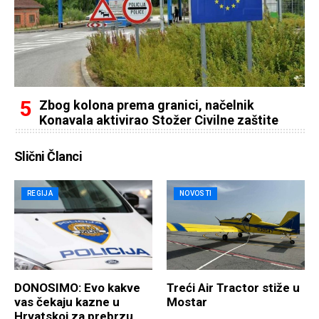
Zbog kolona prema granici, načelnik
Konavala aktivirao Stožer Civilne zaštite
Slični Članci
REGIJA
NOVOSTI
DONOSIMO: Evo kakve
Treći Air Tractor stiže u
vas čekaju kazne u
Mostar
Hrvatskoj za prebrzu