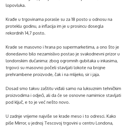
lopovluka.
Krađe u trgovinama porasle su za 18 posto u odnosu na
proteklu godinu, a inflacija im je u prosincu dosegla
rekordnih 14,7 posto.
Krade se masovno i hrana po supermarketima, a ono što je
donedavno bilo nezamislivo postao je svakodnevni prizor u
londonskim dućanima: zbog ogromnih gubitaka u inkasima,
trgovci su masovno počeli stavljati lokote na brojne
prehrambene proizvode, čak i na mlijeko, sir i jaja.
Dosad smo takvu zaštitu viđali samo na luksuznim tehničkim
proizvodima i odjeći, ali da će se osnovne namirnice stavljati
pod ključ, e to je već nešto novo.
U zadnje vrijeme najviše se krade meso i to odresci. Kako
piše Mirror, u jednoj Tescovoj trgovini u centru Londona,