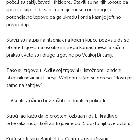
počeli su zaključavati i frižidere. Stavili su na njih lokote da
spriječe kupce da sami uzimaju meso i onemoguće
potencijalne lopove da ga ukradu i onda kasnije jeftino
preprodaju.
Stavili su natpis na hladnjak na kojem kupce pozivaju da se
obrate trgovcima ukoliko im treba komad mesa, a sličnu
praksu uvele su i druge trgovine po Velikoj Britaniji.
Tako su trgovci u Aldijevoj trgovini u istočnom Londonu
objasnili novinaru Harryju Wallopu zašto su odresci “dostupni
samo na zahtjev”.
– Ako ih izložimo bez zaštite, odmah ih pokradu.
Stručnjaci kažu da je problem ozbiljan i da bi kradljivci
odrezaka mogli koštati trgovine do 15 posto njihove dobiti.
Profesor Joshua Bamfield iz Centra za istraživanje