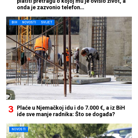
platiti pretragu o kojoj mu je ovisio život, a
onda je zazvonio telefon…
BIH
NOVOSTI
SVIJET
Plaće u Njemačkoj idu i do 7.000 €, a iz BiH
ide sve manje radnika: Što se događa?
NOVOSTI