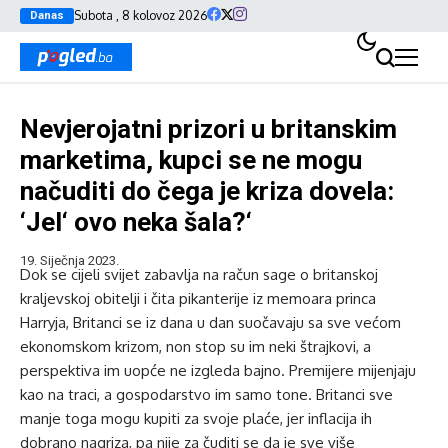
Subota , 8 kolovoz 2026
Danas
Nevjerojatni prizori u britanskim
marketima, kupci se ne mogu
načuditi do čega je kriza dovela:
‘Jel‘ ovo neka šala?‘
19. Siječnja 2023.
Dok se cijeli svijet zabavlja na račun sage o britanskoj
kraljevskoj obitelji i čita pikanterije iz memoara princa
Harryja, Britanci se iz dana u dan suočavaju sa sve većom
ekonomskom krizom, non stop su im neki štrajkovi, a
perspektiva im uopće ne izgleda bajno. Premijere mijenjaju
kao na traci, a gospodarstvo im samo tone. Britanci sve
manje toga mogu kupiti za svoje plaće, jer inflacija ih
dobrano nagriza, pa nije za čuditi se da je sve više