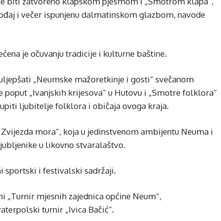
će biti zatvoreno klapskom pjesmom i „Smotrom klapa“,
ugođaj i večer ispunjenu dalmatinskom glazbom, navode
a je očuvanju tradicije i kulturne baštine.
 uljepšati „Neumske mažoretkinje i gosti“ svečanom
 poput „Ivanjskih krijesova“ u Hutovu i „Smotre folklora“
ti ljubitelje folklora i običaja ovoga kraja.
 „Zvijezda mora“, koja u jedinstvenom ambijentu Neuma i
jubljenike u likovno stvaralaštvo.
 sportski i festivalski sadržaji.
 „Turnir mjesnih zajednica općine Neum“,
terpolski turnir „Ivica Bačić“.