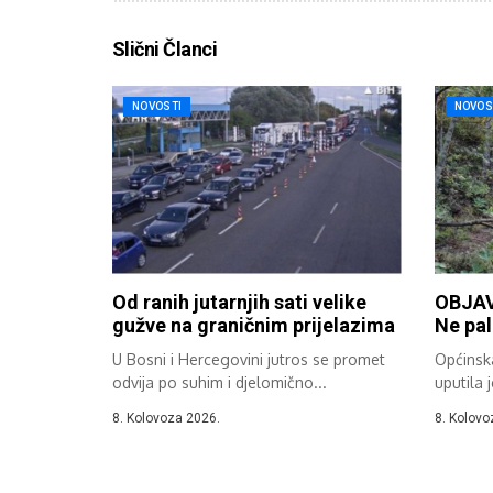
Slični Članci
NOVOSTI
NOVOS
Od ranih jutarnjih sati velike
OBJA
gužve na graničnim prijelazima
Ne pal
U Bosni i Hercegovini jutros se promet
Općinska
odvija po suhim i djelomično...
uputila 
turistim
8. Kolovoza 2026.
8. Kolovo