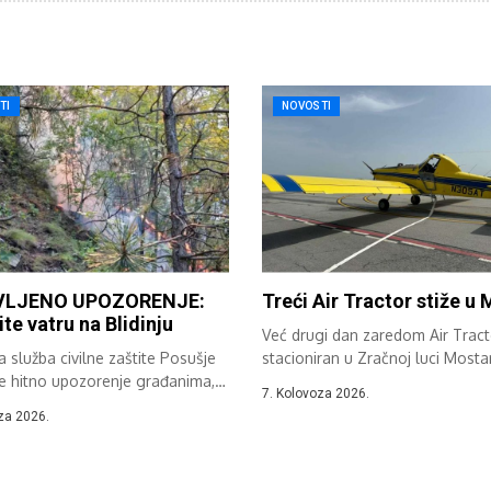
TI
NOVOSTI
VLJENO UPOZORENJE:
Treći Air Tractor stiže u
ite vatru na Blidinju
Već drugi dan zaredom Air Tract
 služba civilne zaštite Posušje
stacioniran u Zračnoj luci Mosta
je hitno upozorenje građanima,
sudjeluje...
7. Kolovoza 2026.
a, vikendašima...
za 2026.