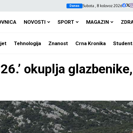
Subota , 8 kolovoz 2026
Danas
OVNICA
NOVOSTI
SPORT
MAGAZIN
ZDR
jet
Tehnologija
Znanost
Crna Kronika
Student
6.’ okuplja glazbenike,