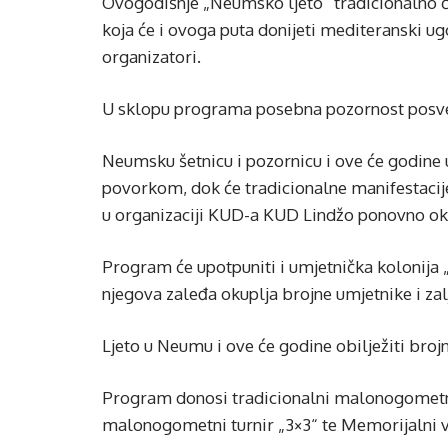
Ovogodišnje „Neumsko ljeto“ tradicionalno 
koja će i ovoga puta donijeti mediteranski 
organizatori.
U sklopu programa posebna pozornost posvećen
Neumsku šetnicu i pozornicu i ove će godine
povorkom, dok će tradicionalne manifestacije
u organizaciji KUD-a KUD Lindžo ponovno okupi
Program će upotpuniti i umjetnička kolonija
njegova zaleđa okuplja brojne umjetnike i zal
Ljeto u Neumu i ove će godine obilježiti brojni
Program donosi tradicionalni malonogometni
malonogometni turnir „3×3“ te Memorijalni va