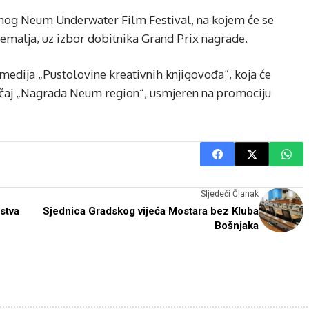
og Neum Underwater Film Festival, na kojem će se
 zemalja, uz izbor dobitnika Grand Prix nagrade.
edija „Pustolovine kreativnih knjigovođa“, koja će
ečaj „Nagrada Neum region“, usmjeren na promociju
Sljedeći Članak
stva
Sjednica Gradskog vijeća Mostara bez Kluba
Bošnjaka