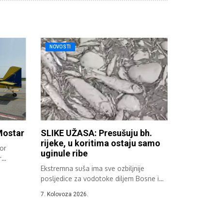
NOVOSTI
 Mostar
SLIKE UŽASA: Presušuju bh.
rijeke, u koritima ostaju samo
or
uginule ribe
r
Ekstremna suša ima sve ozbiljnije
posljedice za vodotoke diljem Bosne i
Hercegovine....
7. Kolovoza 2026.