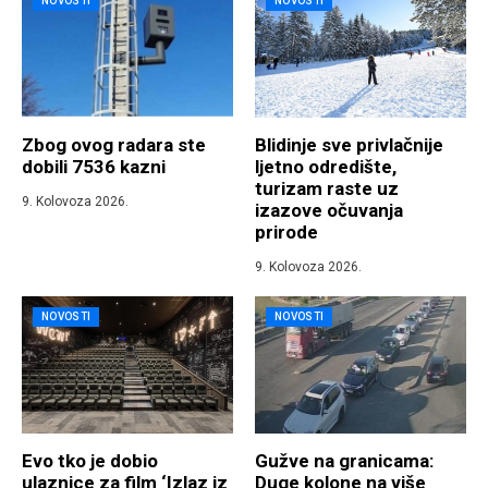
NOVOSTI
NOVOSTI
Zbog ovog radara ste
Blidinje sve privlačnije
dobili 7536 kazni
ljetno odredište,
turizam raste uz
9. Kolovoza 2026.
izazove očuvanja
prirode
9. Kolovoza 2026.
NOVOSTI
NOVOSTI
Evo tko je dobio
Gužve na granicama:
ulaznice za film ‘Izlaz iz
Duge kolone na više