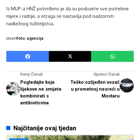
Iz MUP-a HNŽ potvrđeno je da su poduzete sve potrebne
mjere i radnje, a istraga se nastavlja pod nadzorom
nadležnog tužiteljstva.
Izvori
foto: agencija
Raniji Članak
Sljedeći Članak
Pogledajte koje
Teško ozlijeđen vozač
lijekove ne smijete
u prometnoj nesreći u
kombinirati s
Mostaru
antibioticima
Najčitanije ovaj tjedan