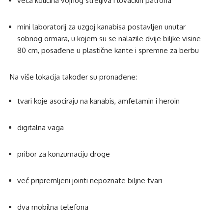
veća količina vojnog streljiva i lovačkih patrona
mini laboratorij za uzgoj kanabisa postavljen unutar
sobnog ormara, u kojem su se nalazile dvije biljke visine
80 cm, posađene u plastične kante i spremne za berbu
Na više lokacija također su pronađene:
tvari koje asociraju na kanabis, amfetamin i heroin
digitalna vaga
pribor za konzumaciju droge
već pripremljeni jointi nepoznate biljne tvari
dva mobilna telefona