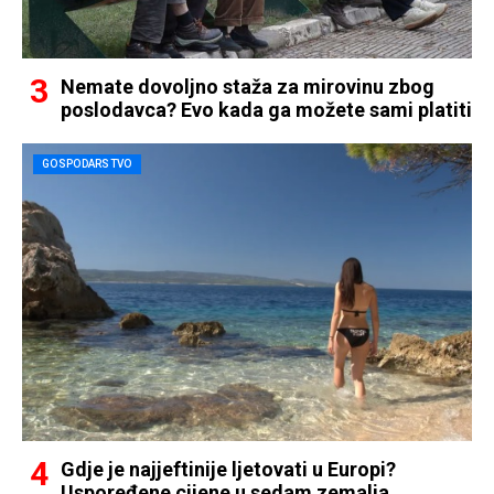
Nemate dovoljno staža za mirovinu zbog
poslodavca? Evo kada ga možete sami platiti
GOSPODARSTVO
Gdje je najjeftinije ljetovati u Europi?
Uspoređene cijene u sedam zemalja