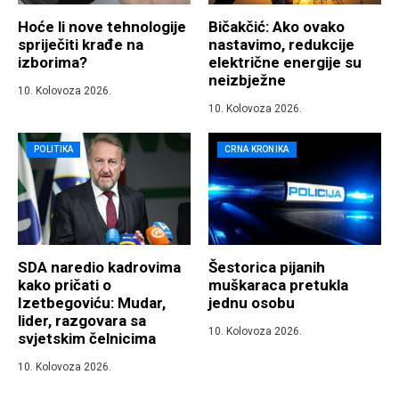
Hoće li nove tehnologije
Bičakčić: Ako ovako
spriječiti krađe na
nastavimo, redukcije
izborima?
električne energije su
neizbježne
10. Kolovoza 2026.
10. Kolovoza 2026.
POLITIKA
CRNA KRONIKA
SDA naredio kadrovima
Šestorica pijanih
kako pričati o
muškaraca pretukla
Izetbegoviću: Mudar,
jednu osobu
lider, razgovara sa
10. Kolovoza 2026.
svjetskim čelnicima
10. Kolovoza 2026.