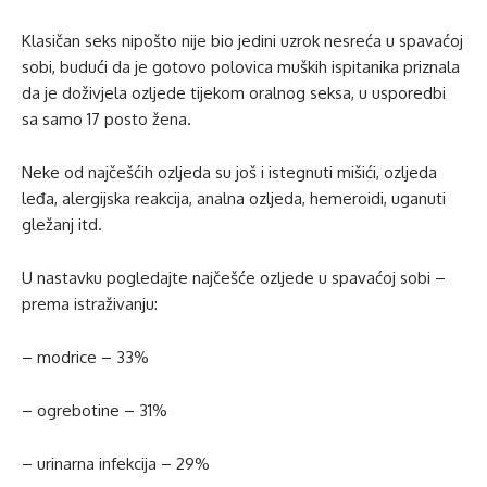
Klasičan seks nipošto nije bio jedini uzrok nesreća u spavaćoj
sobi, budući da je gotovo polovica muških ispitanika priznala
da je doživjela ozljede tijekom oralnog seksa, u usporedbi
sa samo 17 posto žena.
Neke od najčešćih ozljeda su još i istegnuti mišići, ozljeda
leđa, alergijska reakcija, analna ozljeda, hemeroidi, uganuti
gležanj itd.
U nastavku pogledajte najčešće ozljede u spavaćoj sobi –
prema istraživanju:
– modrice – 33%
– ogrebotine – 31%
– urinarna infekcija – 29%