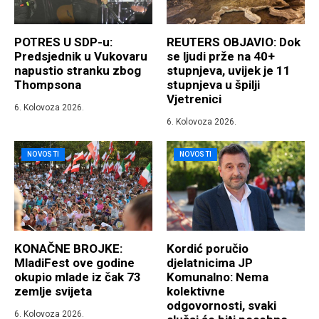
POTRES U SDP-u:
REUTERS OBJAVIO: Dok
Predsjednik u Vukovaru
se ljudi prže na 40+
napustio stranku zbog
stupnjeva, uvijek je 11
Thompsona
stupnjeva u špilji
Vjetrenici
6. Kolovoza 2026.
6. Kolovoza 2026.
NOVOSTI
NOVOSTI
KONAČNE BROJKE:
Kordić poručio
MladiFest ove godine
djelatnicima JP
okupio mlade iz čak 73
Komunalno: Nema
zemlje svijeta
kolektivne
odgovornosti, svaki
6. Kolovoza 2026.