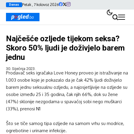
Petak , 7 kolovoz 2026
Danas
Najčešće ozljede tijekom seksa?
Skoro 50% ljudi je doživjelo barem
jednu
30. Siječnja 2023.
Prodavač seks igračaka Love Honey proveo je istraživanje na
1.003 osobe koje je pokazalo da je čak 42% ljudi doživjelo
barem jednu seksualnu ozljedu, a najosjetljivije na ozljede su
osobe između 25 i 35 godina, čak njih 66%, dok su žene
(47%) sklonije nezgodama u spavaćoj sobi nego muškarci
(33%), prenosi
N1
Što se tiče samog tipa ozljede na samom vrhu su modrice,
ogrebotine i urinarne infekcije.