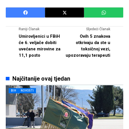
Raniji Članak
Sljedeći Članak
Umirovljenici u FBiH
Ovih 5 znakova
će 6. veljače dobiti
otkrivaju da ste u
uvećane mirovine za
toksičnoj vezi,
11,1 posto
upozoravaju terapeuti
Najčitanije ovaj tjedan
BIH
NOVOSTI