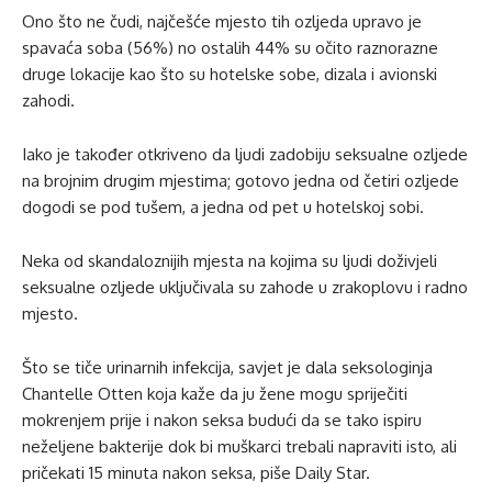
Ono što ne čudi, najčešće mjesto tih ozljeda upravo je
spavaća soba (56%) no ostalih 44% su očito raznorazne
druge lokacije kao što su hotelske sobe, dizala i avionski
zahodi.
Iako je također otkriveno da ljudi zadobiju seksualne ozljede
na brojnim drugim mjestima; gotovo jedna od četiri ozljede
dogodi se pod tušem, a jedna od pet u hotelskoj sobi.
Neka od skandaloznijih mjesta na kojima su ljudi doživjeli
seksualne ozljede uključivala su zahode u zrakoplovu i radno
mjesto.
Što se tiče urinarnih infekcija, savjet je dala seksologinja
Chantelle Otten koja kaže da ju žene mogu spriječiti
mokrenjem prije i nakon seksa budući da se tako ispiru
neželjene bakterije dok bi muškarci trebali napraviti isto, ali
pričekati 15 minuta nakon seksa, piše Daily Star.