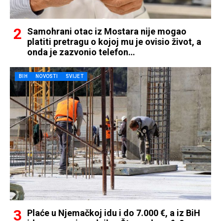
Samohrani otac iz Mostara nije mogao
platiti pretragu o kojoj mu je ovisio život, a
onda je zazvonio telefon…
BIH
NOVOSTI
SVIJET
Plaće u Njemačkoj idu i do 7.000 €, a iz BiH