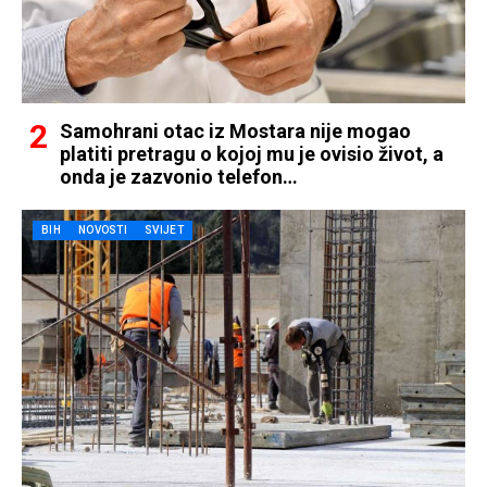
Samohrani otac iz Mostara nije mogao
platiti pretragu o kojoj mu je ovisio život, a
onda je zazvonio telefon…
BIH
NOVOSTI
SVIJET