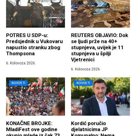
POTRES U SDP-u:
REUTERS OBJAVIO: Dok
Predsjednik u Vukovaru
se ljudi prže na 40+
napustio stranku zbog
stupnjeva, uvijek je 11
Thompsona
stupnjeva u špilji
Vjetrenici
6. Kolovoza 2026.
6. Kolovoza 2026.
NOVOSTI
NOVOSTI
KONAČNE BROJKE:
Kordić poručio
MladiFest ove godine
djelatnicima JP
okupio mlade iz čak 73
Komunalno: Nema