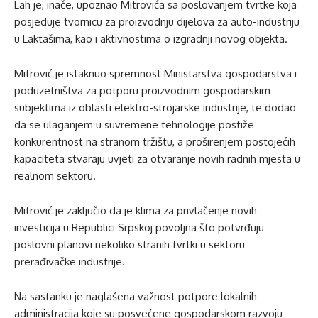
Lah je, inače, upoznao Mitrovića sa poslovanjem tvrtke koja
posjeduje tvornicu za proizvodnju dijelova za auto-industriju
u Laktašima, kao i aktivnostima o izgradnji novog objekta.
Mitrović je istaknuo spremnost Ministarstva gospodarstva i
poduzetništva za potporu proizvodnim gospodarskim
subjektima iz oblasti elektro-strojarske industrije, te dodao
da se ulaganjem u suvremene tehnologije postiže
konkurentnost na stranom tržištu, a proširenjem postojećih
kapaciteta stvaraju uvjeti za otvaranje novih radnih mjesta u
realnom sektoru.
Mitrović je zaključio da je klima za privlačenje novih
investicija u Republici Srpskoj povoljna što potvrđuju
poslovni planovi nekoliko stranih tvrtki u sektoru
prerađivačke industrije.
Na sastanku je naglašena važnost potpore lokalnih
administracija koje su posvećene gospodarskom razvoju