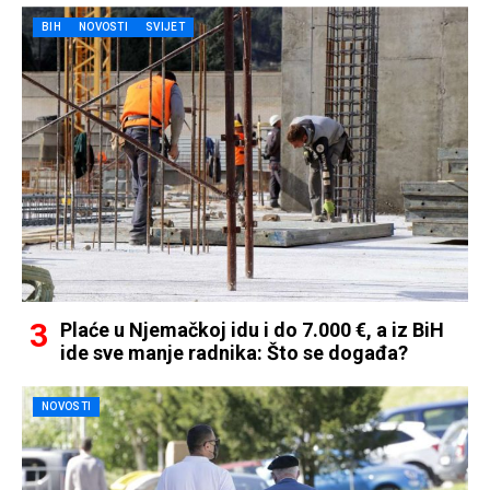
BIH
NOVOSTI
SVIJET
Plaće u Njemačkoj idu i do 7.000 €, a iz BiH
ide sve manje radnika: Što se događa?
NOVOSTI