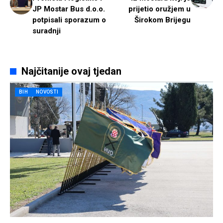
JP Mostar Bus d.o.o.
prijetio oružjem u
potpisali sporazum o
Širokom Brijegu
suradnji
Najčitanije ovaj tjedan
BIH
NOVOSTI