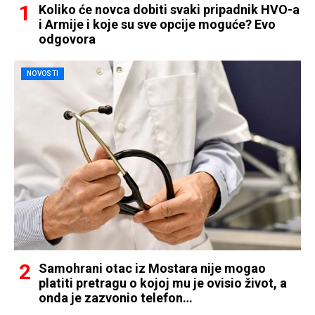
Koliko će novca dobiti svaki pripadnik HVO-a
i Armije i koje su sve opcije moguće? Evo
odgovora
NOVOSTI
Samohrani otac iz Mostara nije mogao
platiti pretragu o kojoj mu je ovisio život, a
onda je zazvonio telefon…