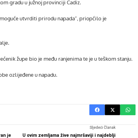
om gradu u južnoj provinciji Cadiz.
je moguće utvrditi prirodu napada”, priopćilo je
lje.
ćenik župe bio je među ranjenima te je u teškom stanju.
sobe ozlijeđene u napadu.
Sljedeći Članak
ran je
U ovim zemljama žive najmršaviji i najdeblji