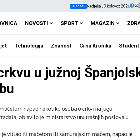
Nedjelja , 9 kolovoz 2026
Danas
OVNICA
NOVOSTI
SPORT
MAGAZIN
ZDR
jet
Tehnologija
Znanost
Crna Kronika
Student
rkvu u južnoj Španjols
obu
 mačetom napao nekoliko osoba u crkvi na jugu
radala, objavilo je ministarstvo unutrašnjih poslova u
da je vitlao ili mačetom ili samurajskim mačem, napao je