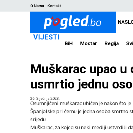
O Nama
Kontakt
NASL
VIJESTI
BiH
Mostar
Regija
Svi
Muškarac upao u c
usmrtio jednu os
26. Siječnja 2023.
Osumnjičeni muškarac uhićen je nakon što je
Španjolske pri čemu je jedna osoba smrtno st
srijedu
Muškarac, za kojeg su neki mediji ustvrdili 