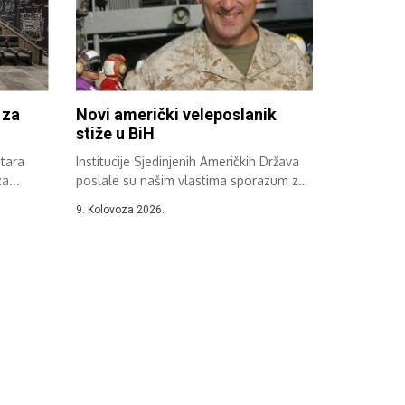
 za
Novi američki veleposlanik
stiže u BiH
Stara
Institucije Sjedinjenih Američkih Država
a...
poslale su našim vlastima sporazum za
Ronalda Johnsona,...
9. Kolovoza 2026.