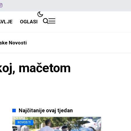
AVLJE
OGLASI
ske Novosti
koj, mačetom
Najčitanije ovaj tjedan
NOVOSTI