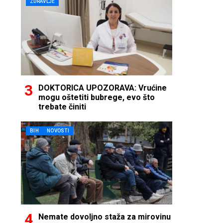
ZDRAVLJE
DOKTORICA UPOZORAVA: Vrućine
mogu oštetiti bubrege, evo što
trebate činiti
BIH
NOVOSTI
Nemate dovoljno staža za mirovinu