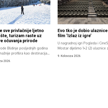
e sve privlačnije ljetno
Evo tko je dobio ulaznice
šte, turizam raste uz
film ‘Izlaz iz igre’
e očuvanja prirode
U nagradnoj igri Pogleda i Cine
rode Blidinje posljednjih godina
Mostar dijelimo 1×2 (2) ulaznice z
nažnije profilira kao destinacija
9. Kolovoza 2026.
og...
za 2026.