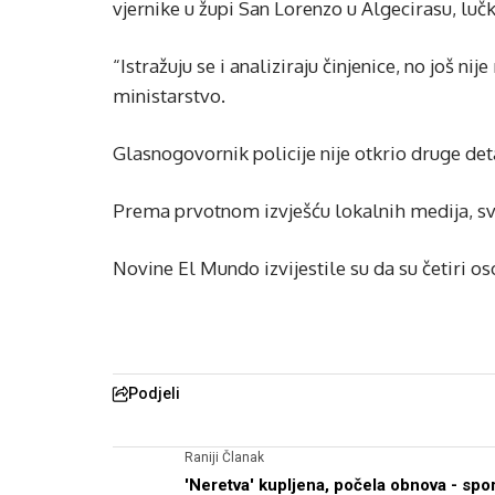
vjernike u župi San Lorenzo u Algecirasu, lučk
“Istražuju se i analiziraju činjenice, no još ni
ministarstvo.
Glasnogovornik policije nije otkrio druge deta
Prema prvotnom izvješću lokalnih medija, sve
Novine El Mundo izvijestile su da su četiri o
Podjeli
Raniji Članak
'Neretva' kupljena, počela obnova - spo