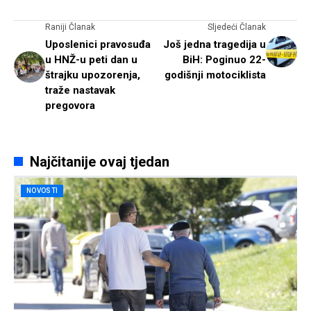
Raniji Članak
Sljedeći Članak
Uposlenici pravosuđa
Još jedna tragedija u
u HNŽ-u peti dan u
BiH: Poginuo 22-
štrajku upozorenja,
godišnji motociklista
traže nastavak
pregovora
Najčitanije ovaj tjedan
NOVOSTI