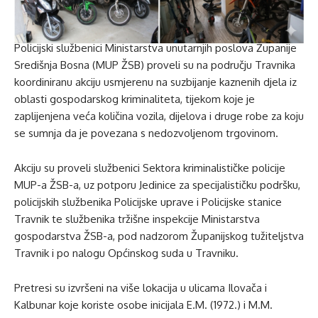
Policijski službenici Ministarstva unutarnjih poslova Županije
Središnja Bosna (MUP ŽSB) proveli su na području Travnika
koordiniranu akciju usmjerenu na suzbijanje kaznenih djela iz
oblasti gospodarskog kriminaliteta, tijekom koje je
zaplijenjena veća količina vozila, dijelova i druge robe za koju
se sumnja da je povezana s nedozvoljenom trgovinom.
Akciju su proveli službenici Sektora kriminalističke policije
MUP-a ŽSB-a, uz potporu Jedinice za specijalističku podršku,
policijskih službenika Policijske uprave i Policijske stanice
Travnik te službenika tržišne inspekcije Ministarstva
gospodarstva ŽSB-a, pod nadzorom Županijskog tužiteljstva
Travnik i po nalogu Općinskog suda u Travniku.
Pretresi su izvršeni na više lokacija u ulicama Ilovača i
Kalbunar koje koriste osobe inicijala E.M. (1972.) i M.M.