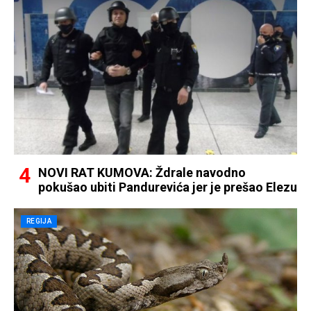
NOVI RAT KUMOVA: Ždrale navodno
pokušao ubiti Pandurevića jer je prešao Elezu
REGIJA