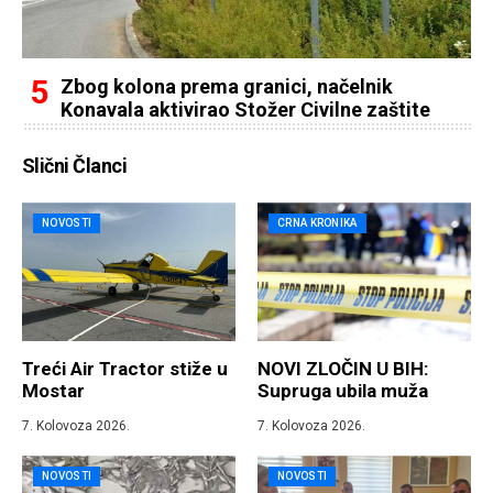
Zbog kolona prema granici, načelnik
Konavala aktivirao Stožer Civilne zaštite
Slični Članci
NOVOSTI
CRNA KRONIKA
Treći Air Tractor stiže u
NOVI ZLOČIN U BIH:
Mostar
Supruga ubila muža
7. Kolovoza 2026.
7. Kolovoza 2026.
NOVOSTI
NOVOSTI