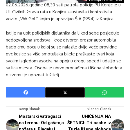
02.06.2026.godine 08,30 sati patrola policije PU Konjic je u
Ul. Civilnih žrtava rata u Konjicu zaustavila i kontrolirala
vozilo „VW Golf“ kojim je upravljao Š.A.(1994) iz Konjica.
Isti je na upit policijskih djelatnika da li kod sebe posjeduje
nedozvoljena sredstva , kroz otvoren prozor automobila
bacio crnu bocu u kojoj su se nalazile dvije veće providne
pvc kesice sa više smotuljaka bijele praškaste tvari koja
svojim izgledom asocira na opojnu drogu speed i udaljio se
sa lica mjesta. Osoba je ubrzo pronađena i lišena slobode a
o svemu je upoznat tužitelj.
Raniji Članak
Sljedeći Članak
Mostarski vatrogasci
UHIĆENJA NA
na terenu: Od gašenja
ŠETNICI: Tri osobe iz
požara u Blagaju i
Tuzle lišene slobode