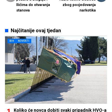
Ilićima do otvaranja
zbog posjedovanja
stanova
narkotika
Najčitanije ovaj tjedan
BIH
NOVOSTI
Koliko će novca dobiti svaki pripadnik HVO-a