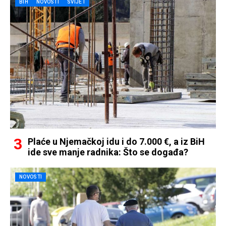
BIH
NOVOSTI
SVIJET
Plaće u Njemačkoj idu i do 7.000 €, a iz BiH
ide sve manje radnika: Što se događa?
NOVOSTI