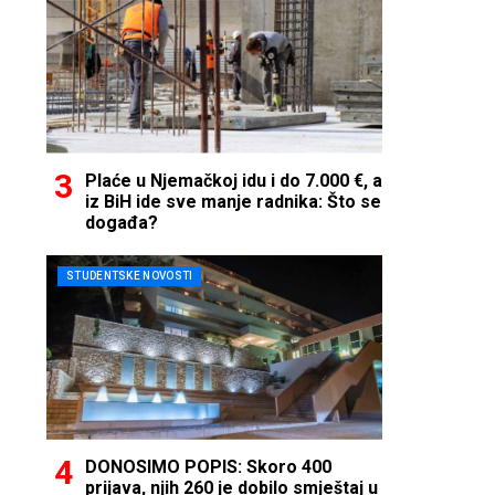
Plaće u Njemačkoj idu i do 7.000 €, a
iz BiH ide sve manje radnika: Što se
događa?
STUDENTSKE NOVOSTI
DONOSIMO POPIS: Skoro 400
prijava, njih 260 je dobilo smještaj u