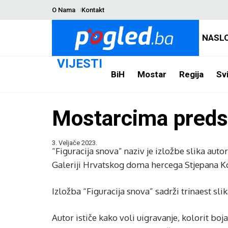
O Nama
Kontakt
NASL
VIJESTI
BiH
Mostar
Regija
Svi
Mostarcima predst
3. Veljače 2023.
“Figuracija snova” naziv je izložbe slika aut
Galeriji Hrvatskog doma hercega Stjepana K
Izložba “Figuracija snova” sadrži trinaest slik
Autor ističe kako voli uigravanje, kolorit bo