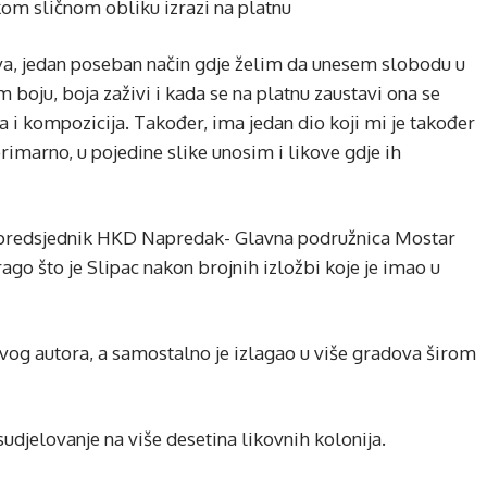
nekom sličnom obliku izrazi na platnu
ava, jedan poseban način gdje želim da unesem slobodu u
m boju, boja zaživi i kada se na platnu zaustavi ona se
a i kompozicija. Također, ima jedan dio koji mi je također
rimarno, u pojedine slike unosim i likove gdje ih
 i predsjednik HKD Napredak- Glavna podružnica Mostar
ago što je Slipac nakon brojnih izložbi koje je imao u
vog autora, a samostalno je izlagao u više gradova širom
sudjelovanje na više desetina likovnih kolonija.