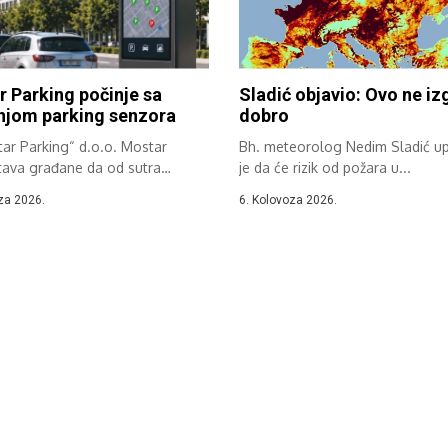
 Parking počinje sa
Sladić objavio: Ovo ne iz
njom parking senzora
dobro
ar Parking“ d.o.o. Mostar
Bh. meteorolog Nedim Sladić u
tava građane da od sutra
je da će rizik od požara u...
e implementacija...
za 2026.
6. Kolovoza 2026.