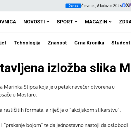
Četvrtak , 6 kolovoz 2026
Danas
OVNICA
NOVOSTI
SPORT
MAGAZIN
ZDR
jet
Tehnologija
Znanost
Crna Kronika
Student
avljena izložba slika M
ora Marinka Slipca koja je u petak navečer otvorena u
osače u Mostaru.
a različitih formata, a riječ je o “akcijskom slikarstvu”.
ja i “prskanje bojom” te da jednostavno nastoji da oslobodi