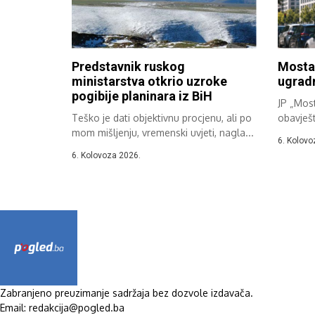
Predstavnik ruskog
Mostar
ministarstva otkrio uzroke
ugrad
pogibije planinara iz BiH
JP „Most
Teško je dati objektivnu procjenu, ali po
obavješ
mom mišljenju, vremenski uvjeti, nagla...
započinj
6. Kolovo
6. Kolovoza 2026.
Zabranjeno preuzimanje sadržaja bez dozvole izdavača.
Email: redakcija@pogled.ba