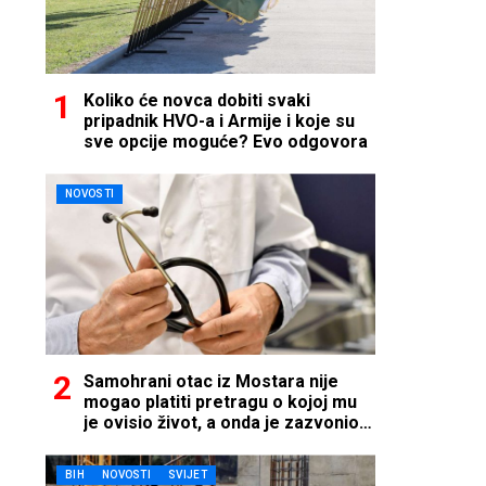
Koliko će novca dobiti svaki
pripadnik HVO-a i Armije i koje su
sve opcije moguće? Evo odgovora
NOVOSTI
Samohrani otac iz Mostara nije
mogao platiti pretragu o kojoj mu
je ovisio život, a onda je zazvonio
telefon…
BIH
NOVOSTI
SVIJET