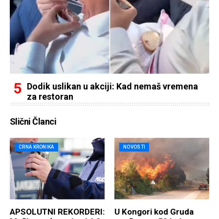
Dodik uslikan u akciji: Kad nemaš vremena
za restoran
Slični Članci
CRNA KRONIKA
NOVOSTI
APSOLUTNI REKORDERI:
U Kongori kod Gruda