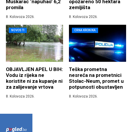
Muškarac ‘napuhao’ 6,2
opožareno 50 hektara
promila
zemljišta
8. Kolovoza 2026.
8. Kolovoza 2026.
NOVOSTI
CRNA KRONIKA
OBJAVLJEN APEL U BIH:
Teška prometna
Vodu iz rijeka ne
nesreća na prometnici
koristite ni za kupanje ni
Stolac-Neum, promet u
za zalijevanje vrtova
potpunosti obustavljen
8. Kolovoza 2026.
8. Kolovoza 2026.