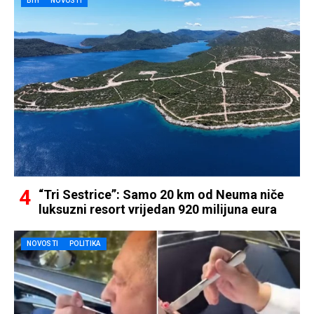
BIH
NOVOSTI
“Tri Sestrice”: Samo 20 km od Neuma niče
luksuzni resort vrijedan 920 milijuna eura
NOVOSTI
POLITIKA