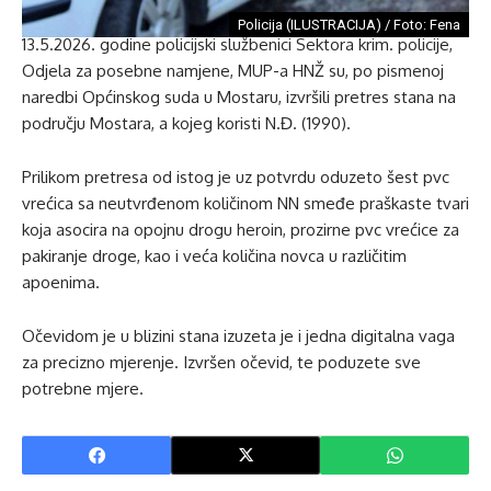
Policija (ILUSTRACIJA) / Foto: Fena
13.5.2026. godine policijski službenici Sektora krim. policije,
Odjela za posebne namjene, MUP-a HNŽ su, po pismenoj
naredbi Općinskog suda u Mostaru, izvršili pretres stana na
području Mostara, a kojeg koristi N.Đ. (1990).
Prilikom pretresa od istog je uz potvrdu oduzeto šest pvc
vrećica sa neutvrđenom količinom NN smeđe praškaste tvari
koja asocira na opojnu drogu heroin, prozirne pvc vrećice za
pakiranje droge, kao i veća količina novca u različitim
apoenima.
Očevidom je u blizini stana izuzeta je i jedna digitalna vaga
za precizno mjerenje. Izvršen očevid, te poduzete sve
potrebne mjere.