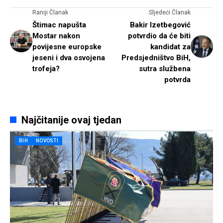
Raniji Članak
Sljedeći Članak
Štimac napušta
Bakir Izetbegović
Mostar nakon
potvrdio da će biti
povijesne europske
kandidat za
jeseni i dva osvojena
Predsjedništvo BiH,
trofeja?
sutra službena
potvrda
Najčitanije ovaj tjedan
BIH
NOVOSTI