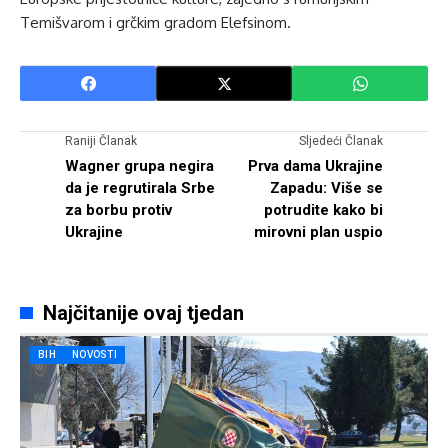
Temišvarom i grčkim gradom Elefsinom.
Raniji Članak
Sljedeći Članak
Wagner grupa negira
Prva dama Ukrajine
da je regrutirala Srbe
Zapadu: Više se
za borbu protiv
potrudite kako bi
Ukrajine
mirovni plan uspio
Najčitanije ovaj tjedan
BIH
NOVOSTI