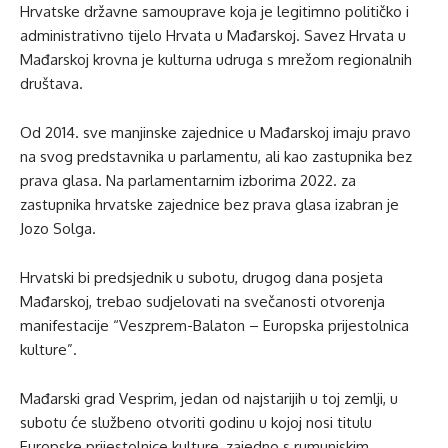
Hrvatske državne samouprave koja je legitimno političko i
administrativno tijelo Hrvata u Mađarskoj. Savez Hrvata u
Mađarskoj krovna je kulturna udruga s mrežom regionalnih
društava.
Od 2014. sve manjinske zajednice u Mađarskoj imaju pravo
na svog predstavnika u parlamentu, ali kao zastupnika bez
prava glasa. Na parlamentarnim izborima 2022. za
zastupnika hrvatske zajednice bez prava glasa izabran je
Jozo Solga.
Hrvatski bi predsjednik u subotu, drugog dana posjeta
Mađarskoj, trebao sudjelovati na svečanosti otvorenja
manifestacije “Veszprem-Balaton – Europska prijestolnica
kulture”.
Mađarski grad Vesprim, jedan od najstarijih u toj zemlji, u
subotu će službeno otvoriti godinu u kojoj nosi titulu
Europske prijestolnice kulture, zajedno s rumunjskim