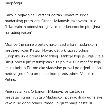
priopćenju.
Kako je objavio na Twitteru Zoltan Kovacs iz ureda
mađarskog premijera, Orban i Milanović razgovarali su o
“bilateralnim odnosima i glavnim međunarodnim pitanjima
na radnoj večeri”.
Milanović je ranije u petak, nakon sastanka s mađarskom
predsjednicom Katalin Novak, oštro kritizirao odnos
Europske unije prema Mađarskoj i sankcije koje je Unija uvela
Rusiji, pokazujući razumijevanje za politiku Budimpešte koja
je u sukobu s EU-om oko vladavine prava i po ocjeni kritičara
nedovoljno oštra prema ruskom predsjedniku Vladimiru
Putinu.
Prije sastanka s Orbanom, Milanović se sastao i s
predstavnicima Hrvata u Mađarskoj i pozvao ih da učine sve
kako bi se dobri odnosi između dviju zemalja nastavili.