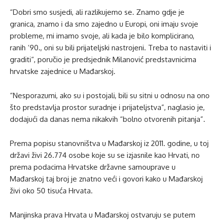
“Dobri smo susjedi, ali razlikujemo se. Znamo gdje je
granica, znamo i da smo zajedno u Europi, oni imaju svoje
probleme, mi imamo svoje, ali kada je bilo komplicirano,
ranih ‘90., oni su bili prijateljski nastrojeni. Treba to nastaviti i
graditi“, poručio je predsjednik Milanović predstavnicima
hrvatske zajednice u Mađarskoj.
“Nesporazumi, ako su i postojali, bili su sitni u odnosu na ono
što predstavlja prostor suradnje i prijateljstva”, naglasio je,
dodajući da danas nema nikakvih “bolno otvorenih pitanja”.
Prema popisu stanovništva u Mađarskoj iz 2011. godine, u toj
državi živi 26.774 osobe koje su se izjasnile kao Hrvati, no
prema podacima Hrvatske državne samouprave u
Mađarskoj taj broj je znatno veći i govori kako u Mađarskoj
živi oko 50 tisuća Hrvata.
Manjinska prava Hrvata u Mađarskoj ostvaruju se putem