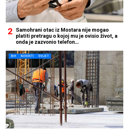
Samohrani otac iz Mostara nije mogao
platiti pretragu o kojoj mu je ovisio život, a
onda je zazvonio telefon…
BIH
NOVOSTI
SVIJET