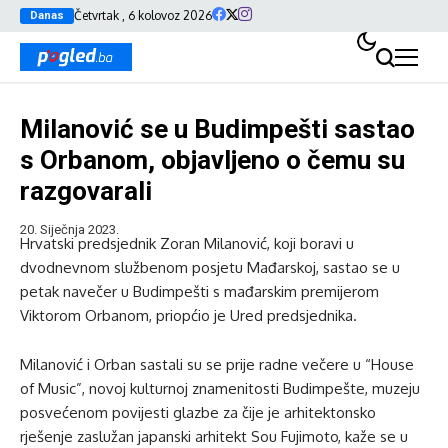
Četvrtak , 6 kolovoz 2026
Danas
Milanović se u Budimpešti sastao
s Orbanom, objavljeno o čemu su
razgovarali
20. Siječnja 2023.
Hrvatski predsjednik Zoran Milanović, koji boravi u
dvodnevnom službenom posjetu Mađarskoj, sastao se u
petak navečer u Budimpešti s mađarskim premijerom
Viktorom Orbanom, priopćio je Ured predsjednika.
Milanović i Orban sastali su se prije radne večere u “House
of Music”, novoj kulturnoj znamenitosti Budimpešte, muzeju
posvećenom povijesti glazbe za čije je arhitektonsko
rješenje zaslužan japanski arhitekt Sou Fujimoto, kaže se u