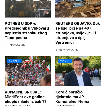
POTRES U SDP-u:
REUTERS OBJAVIO: Dok
Predsjednik u Vukovaru
se ljudi prže na 40+
napustio stranku zbog
stupnjeva, uvijek je 11
Thompsona
stupnjeva u špilji
Vjetrenici
6. Kolovoza 2026.
6. Kolovoza 2026.
NOVOSTI
NOVOSTI
KONAČNE BROJKE:
Kordić poručio
MladiFest ove godine
djelatnicima JP
okupio mlade iz čak 73
Komunalno: Nema