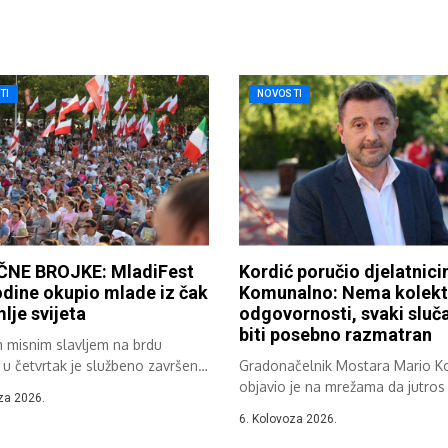
TI
NOVOSTI
NE BROJKE: MladiFest
Kordić poručio djelatnic
dine okupio mlade iz čak
Komunalno: Nema kolekt
lje svijeta
odgovornosti, svaki sluča
biti posebno razmatran
m misnim slavljem na brdu
 u četvrtak je službeno završen
Gradonačelnik Mostara Mario Ko
objavio je na mrežama da jutros 
za 2026.
6. Kolovoza 2026.