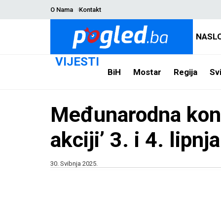
O Nama
Kontakt
NASL
VIJESTI
BiH
Mostar
Regija
Svi
Međunarodna konfe
akciji’ 3. i 4. lipn
30. Svibnja 2025.