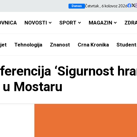
Četvrtak , 6 kolovoz 2026
Danas
OVNICA
NOVOSTI
SPORT
MAGAZIN
ZDR
jet
Tehnologija
Znanost
Crna Kronika
Student
rencija ‘Sigurnost hra
ja u Mostaru