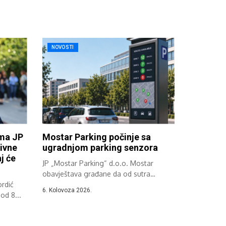
NOVOSTI
ima JP
Mostar Parking počinje sa
ivne
ugradnjom parking senzora
j će
JP „Mostar Parking“ d.o.o. Mostar
obavještava građane da od sutra
rdić
započinje implementacija...
6. Kolovoza 2026.
od 8...