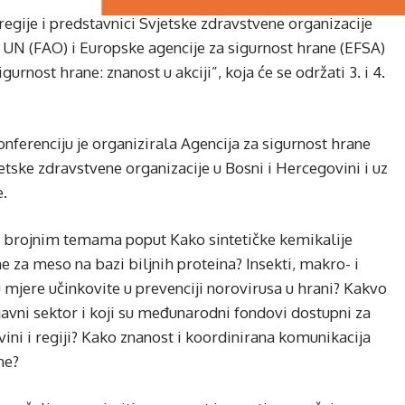
regije i predstavnici Svjetske zdravstvene organizacije
 UN (FAO) i Europske agencije za sigurnost hrane (EFSA)
rnost hrane: znanost u akciji”, koja će se održati 3. i 4.
ferenciju je organizirala Agencija za sigurnost hrane
tske zdravstvene organizacije u Bosni i Hercegovini i uz
e.
i o brojnim temama poput Kako sintetičke kemikalije
e za meso na bazi biljnih proteina? Insekti, makro- i
u mjere učinkovite u prevenciji norovirusa u hrani? Kakvo
javni sektor i koji su međunarodni fondovi dostupni za
ini i regiji? Kako znanost i koordinirana komunikacija
ne?