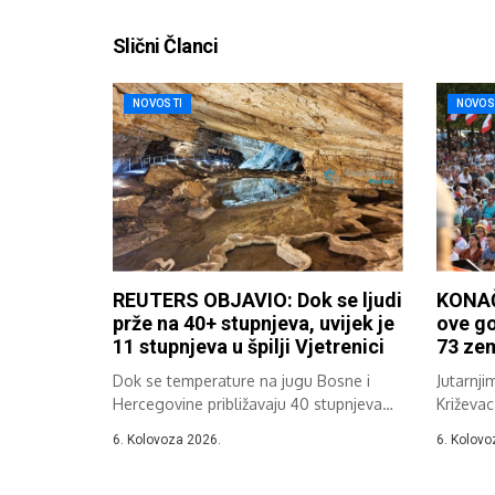
Slični Članci
NOVOSTI
NOVOS
REUTERS OBJAVIO: Dok se ljudi
KONAČ
prže na 40+ stupnjeva, uvijek je
ove go
11 stupnjeva u špilji Vjetrenici
73 zem
Dok se temperature na jugu Bosne i
Jutarnji
Hercegovine približavaju 40 stupnjeva
Križevac
Celzija,...
37....
6. Kolovoza 2026.
6. Kolovo