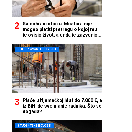
Samohrani otac iz Mostara nije
mogao platiti pretragu o kojoj mu
je ovisio život, a onda je zazvonio
telefon…
BIH
NOVOSTI
SVIJET
Plaće u Njemačkoj idu i do 7.000 €, a
iz BiH ide sve manje radnika: Što se
događa?
STUDENTSKE NOVOSTI