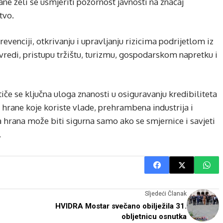
e želi se usmjeriti pozornost javnosti na značaj
tvo.
revenciji, otkrivanju i upravljanju rizicima podrijetlom iz
rivredi, pristupu tržištu, turizmu, gospodarskom napretku i
iče se ključna uloga znanosti u osiguravanju kredibiliteta
t hrane koje koriste vlade, prehrambena industrija i
hrana može biti sigurna samo ako se smjernice i savjeti
.
Sljedeći Članak
HVIDRA Mostar svečano obilježila 31.
obljetnicu osnutka