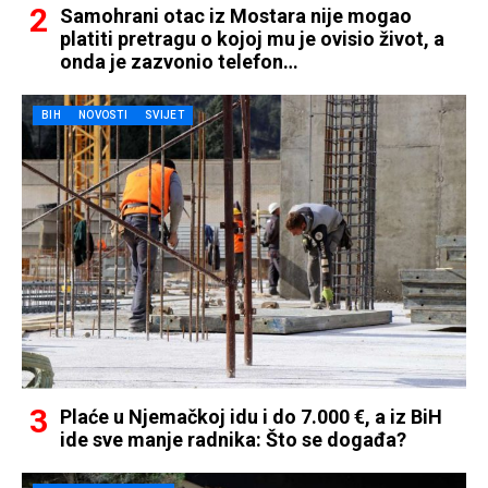
Samohrani otac iz Mostara nije mogao
platiti pretragu o kojoj mu je ovisio život, a
onda je zazvonio telefon…
BIH
NOVOSTI
SVIJET
Plaće u Njemačkoj idu i do 7.000 €, a iz BiH
ide sve manje radnika: Što se događa?