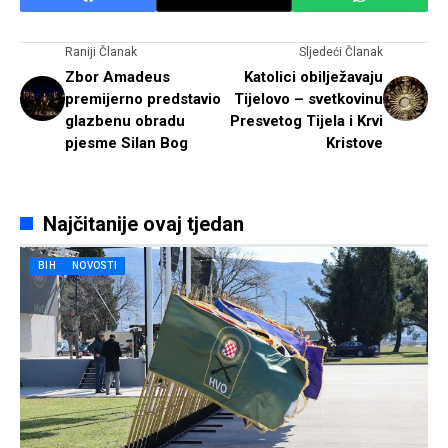
Raniji Članak
Sljedeći Članak
Zbor Amadeus
Katolici obilježavaju
premijerno predstavio
Tijelovo – svetkovinu
glazbenu obradu
Presvetog Tijela i Krvi
pjesme Silan Bog
Kristove
Najčitanije ovaj tjedan
BIH
NOVOSTI