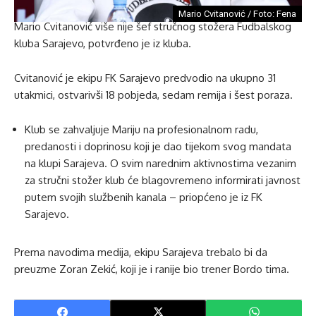
Mario Cvitanović / Foto: Fena
Mario Cvitanović više nije šef stručnog stožera Fudbalskog
kluba Sarajevo, potvrđeno je iz kluba.
Cvitanović je ekipu FK Sarajevo predvodio na ukupno 31
utakmici, ostvarivši 18 pobjeda, sedam remija i šest poraza.
Klub se zahvaljuje Mariju na profesionalnom radu,
predanosti i doprinosu koji je dao tijekom svog mandata
na klupi Sarajeva. O svim narednim aktivnostima vezanim
za stručni stožer klub će blagovremeno informirati javnost
putem svojih službenih kanala – priopćeno je iz FK
Sarajevo.
Prema navodima medija, ekipu Sarajeva trebalo bi da
preuzme Zoran Zekić, koji je i ranije bio trener Bordo tima.