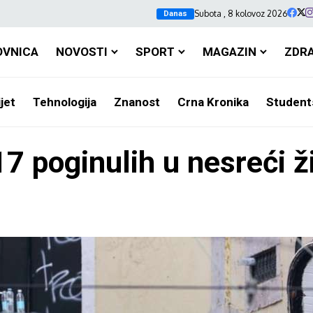
Subota , 8 kolovoz 2026
Danas
OVNICA
NOVOSTI
SPORT
MAGAZIN
ZDR
jet
Tehnologija
Znanost
Crna Kronika
Student
7 poginulih u nesreći ži