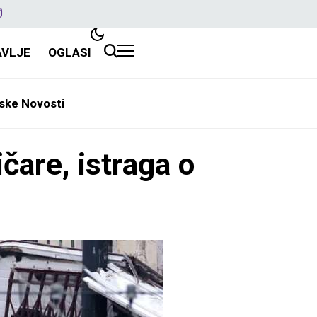
AVLJE
OGLASI
ske Novosti
čare, istraga o