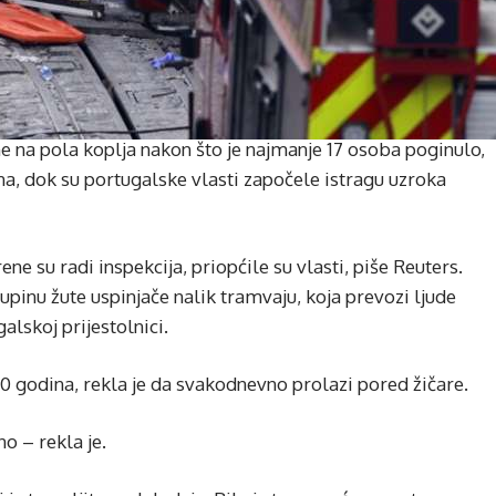
e na pola koplja nakon što je najmanje 17 osoba poginulo,
šina, dok su portugalske vlasti započele istragu uzroka
ene su radi inspekcija, priopćile su vlasti, piše Reuters.
upinu žute uspinjače nalik tramvaju, koja prevozi ljude
lskoj prijestolnici.
20 godina, rekla je da svakodnevno prolazi pored žičare.
no – rekla je.