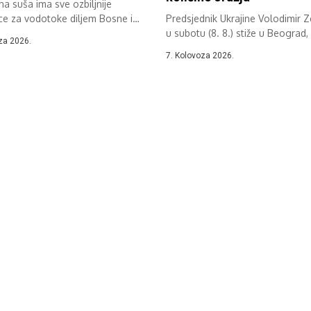
a suša ima sve ozbiljnije
ce za vodotoke diljem Bosne i
Predsjednik Ukrajine Volodimir Z
ine....
u subotu (8. 8.) stiže u Beograd, 
za 2026.
7. Kolovoza 2026.