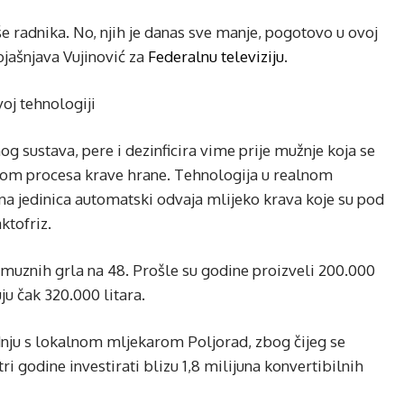
e radnika. No, njih je danas sve manje, pogotovo u ovoj
bjašnjava Vujinović za
Federalnu televiziju
.
oj tehnologiji
og sustava, pere i dezinficira vime prije mužnje koja se
ekom procesa krave hrane. Tehnologija u realnom
a jedinica automatski odvaja mlijeko krava koje su pod
ktofriz.
 muznih grla na 48. Prošle su godine proizveli 200.000
u čak 320.000 litara.
radnju s lokalnom mljekarom Poljorad, zbog čijeg se
ri godine investirati blizu 1,8 milijuna konvertibilnih