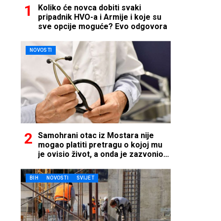
Koliko će novca dobiti svaki
pripadnik HVO-a i Armije i koje su
sve opcije moguće? Evo odgovora
NOVOSTI
Samohrani otac iz Mostara nije
mogao platiti pretragu o kojoj mu
je ovisio život, a onda je zazvonio
telefon…
BIH
NOVOSTI
SVIJET