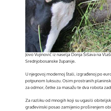
Jovo Vujinović iz naselja Donja Šišava na Vlaš
Srednjobosanske županije.
U njegovoj modernoj štali, izgrađenoj po eu
potpunom luksuzu. Osim prostranih planinsk
za odmor, četke za masažu te dva robota zadu
Za razliku od mnogih koji su ugasili obiteljski
građevinski posao zamijenio proširenjem obi