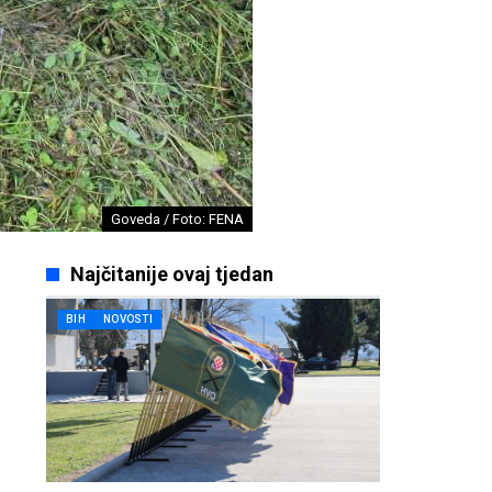
Goveda / Foto: FENA
Najčitanije ovaj tjedan
BIH
NOVOSTI