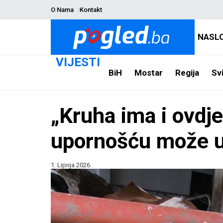
O Nama
Kontakt
NASL
VIJESTI
BiH
Mostar
Regija
Svi
„Kruha ima i ovdj
upornošću može u
1. Lipnja 2026.