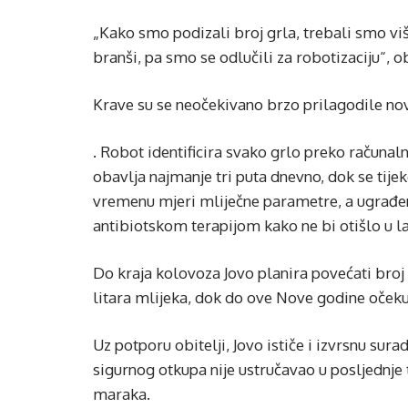
„Kako smo podizali broj grla, trebali smo viš
branši, pa smo se odlučili za robotizaciju“, o
Krave su se neočekivano brzo prilagodile nov
. Robot identificira svako grlo preko računaln
obavlja najmanje tri puta dnevno, dok se tij
vremenu mjeri mliječne parametre, a ugrađen
antibiotskom terapijom kako ne bi otišlo u la
Do kraja kolovoza Jovo planira povećati broj
litara mlijeka, dok do ove Nove godine očekuj
Uz potporu obitelji, Jovo ističe i izvrsnu su
sigurnog otkupa nije ustručavao u posljednje t
maraka.