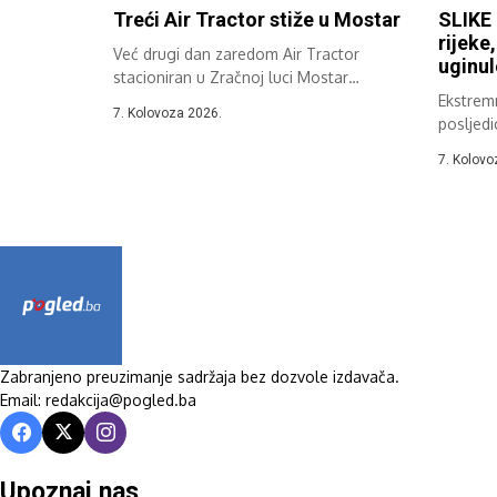
Treći Air Tractor stiže u Mostar
SLIKE 
rijeke
Već drugi dan zaredom Air Tractor
uginul
stacioniran u Zračnoj luci Mostar
sudjeluje...
Ekstremn
7. Kolovoza 2026.
posljedi
Hercegov
7. Kolovo
Zabranjeno preuzimanje sadržaja bez dozvole izdavača.
Email: redakcija@pogled.ba
Upoznaj nas