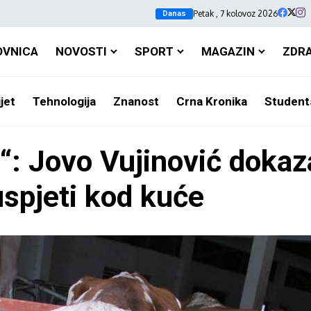
Petak , 7 kolovoz 2026
Danas
OVNICA
NOVOSTI
SPORT
MAGAZIN
ZDR
jet
Tehnologija
Znanost
Crna Kronika
Student
e“: Jovo Vujinović dokaz
spjeti kod kuće