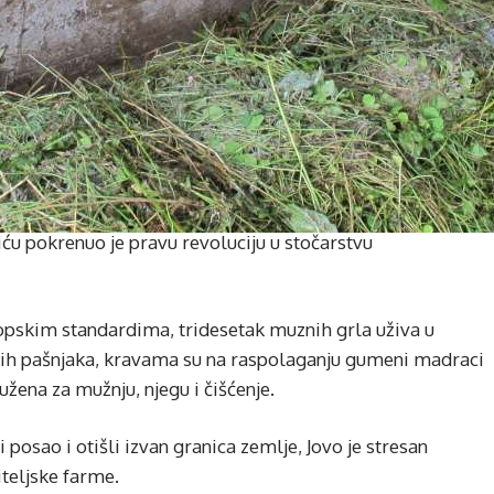
iću pokrenuo je pravu revoluciju u stočarstvu
ropskim standardima, tridesetak muznih grla uživa u
ih pašnjaka, kravama su na raspolaganju gumeni madraci
žena za mužnju, njegu i čišćenje.
 posao i otišli izvan granica zemlje, Jovo je stresan
teljske farme.