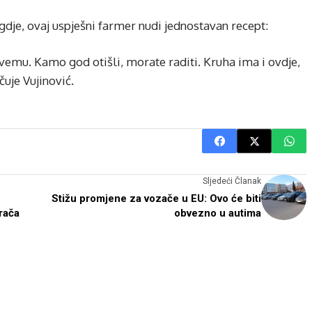
gdje, ovaj uspješni farmer nudi jednostavan recept:
svemu. Kamo god otišli, morate raditi. Kruha ima i ovdje,
čuje Vujinović.
Sljedeći Članak
Stižu promjene za vozače u EU: Ovo će biti
rača
obvezno u autima