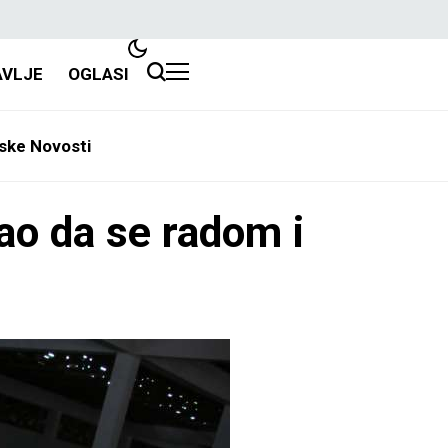
AVLJE
OGLASI
ske Novosti
ao da se radom i