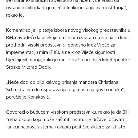
se moramo snalaziti i apeliramo na niže nivoe vlasti da
ostanu ozbiljni kada je riječ o funkcioniranju ovih institucija“,
rekao je.
Komentirao je i pitanje izbora novog visokog predstavnika u
BiH, navodeći da očekuje da će biti izabran na isti način kao i
prethodni visoki predstavnici, odnosno kroz Vijeće za
implementaciju mira (PIC), a ne kroz Vijeće sigurnosti
Ujedinjenih nacija, kako je ranije tražio predsjednik Republike
Srpske Milorad Dodik.
„Neće doći do bilo kakvog brisanja mandata Christiana
Schmidta niti do osporavanja legalnosti njegovih odluka“,
poručio je Konaković.
Govoreći o budućem visokom predstavniku, rekao je da BiH
treba osobu koja može zaštititi institucije države, očuvati
funkcionalnost sistema i okupiti političke aktere za isti sto.