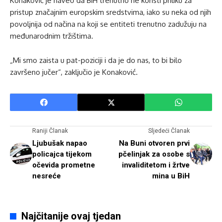
Konaković je naveo da BiH trenutno ne koristi priliku za
pristup značajnim europskim sredstvima, iako su neka od njih
povoljnija od načina na koji se entiteti trenutno zadužuju na
međunarodnim tržištima.
„Mi smo zaista u pat-poziciji i da je do nas, to bi bilo
završeno jučer“, zaključio je Konaković.
Raniji Članak
Sljedeći Članak
Ljubušak napao
Na Buni otvoren prvi
policajca tijekom
pčelinjak za osobe s
očevida prometne
invaliditetom i žrtve
nesreće
mina u BiH
Najčitanije ovaj tjedan