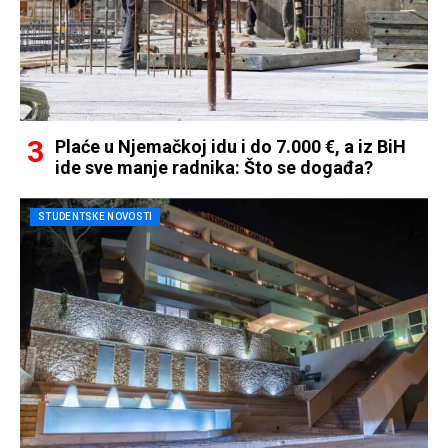
Plaće u Njemačkoj idu i do 7.000 €, a iz BiH
ide sve manje radnika: Što se događa?
STUDENTSKE NOVOSTI