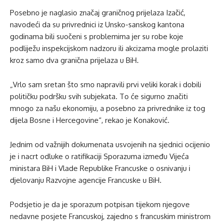
Posebno je naglasio značaj graničnog prijelaza Izačić,
navodeći da su privrednici iz Unsko-sanskog kantona
godinama bili suočeni s problemima jer su robe koje
podliježu inspekcijskom nadzoru ili akcizama mogle prolaziti
kroz samo dva granična prijelaza u BiH.
„Vrlo sam sretan što smo napravili prvi veliki korak i dobili
političku podršku svih subjekata. To će sigurno značiti
mnogo za našu ekonomiju, a posebno za privrednike iz tog
dijela Bosne i Hercegovine“, rekao je Konaković.
Jednim od važnijih dokumenata usvojenih na sjednici ocijenio
je i nacrt odluke o ratifikaciji Sporazuma između Vijeća
ministara BiH i Vlade Republike Francuske o osnivanju i
djelovanju Razvojne agencije Francuske u BiH.
Podsjetio je da je sporazum potpisan tijekom njegove
nedavne posjete Francuskoj, zajedno s francuskim ministrom