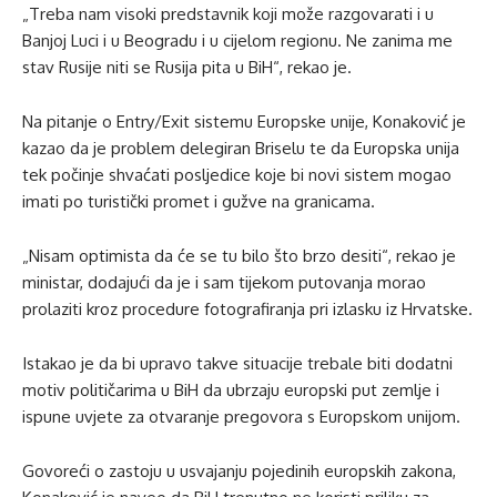
„Treba nam visoki predstavnik koji može razgovarati i u
Banjoj Luci i u Beogradu i u cijelom regionu. Ne zanima me
stav Rusije niti se Rusija pita u BiH“, rekao je.
Na pitanje o Entry/Exit sistemu Europske unije, Konaković je
kazao da je problem delegiran Briselu te da Europska unija
tek počinje shvaćati posljedice koje bi novi sistem mogao
imati po turistički promet i gužve na granicama.
„Nisam optimista da će se tu bilo što brzo desiti“, rekao je
ministar, dodajući da je i sam tijekom putovanja morao
prolaziti kroz procedure fotografiranja pri izlasku iz Hrvatske.
Istakao je da bi upravo takve situacije trebale biti dodatni
motiv političarima u BiH da ubrzaju europski put zemlje i
ispune uvjete za otvaranje pregovora s Europskom unijom.
Govoreći o zastoju u usvajanju pojedinih europskih zakona,