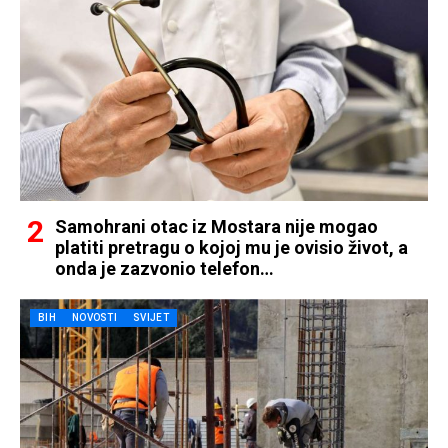
Samohrani otac iz Mostara nije mogao
platiti pretragu o kojoj mu je ovisio život, a
onda je zazvonio telefon…
BIH
NOVOSTI
SVIJET