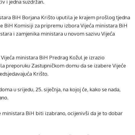
iv i jedna suzdržan.
ara BiH Borjana Krišto uputila je krajem prošlog tjedna
BiH Komisiji za pripremu izbora Vijeća ministara BiH
stara i zamjenika ministara u novom sazivu Vijeća
Vijeća ministara BiH Predrag Kožul je izrazio
dala preporuku Zastupničkom domu da se izabere Vijeće
edsjedavajuća Krišto.
ma u srijedu, 25. siječnja, na kojoj će, kako se nada,
ano.
 ministara BiH biti izabrano, ocijenivši da je to dobar