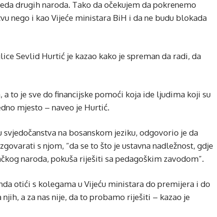
z reda drugih naroda. Tako da očekujem da pokrenemo
vu nego i kao Vijeće ministara BiH i da ne budu blokada
glice Sevlid Hurtić je kazao kako je spreman da radi, da
, a to je sve do financijske pomoći koja ide ljudima koji su
jedno mjesto – naveo je Hurtić.
ju svjedočanstva na bosanskom jeziku, odgovorio je da
azgovarati s njom, “da se to što je ustavna nadležnost, gdje
njačkog naroda, pokuša riješiti sa pedagoškim zavodom”.
onda otići s kolegama u Vijeću ministara do premijera i do
 njih, a za nas nije, da to probamo riješiti – kazao je