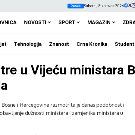
Subota , 8 kolovoz 2026
Danas
OVNICA
NOVOSTI
SPORT
MAGAZIN
ZDR
jet
Tehnologija
Znanost
Crna Kronika
Student
tre u Vijeću ministara Bi
da
a Bosne i Hercegovine razmotrila je danas podobnost i
obavljanje dužnosti ministara i zamjenika ministara u