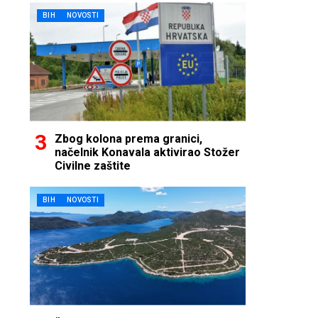
BIH
NOVOSTI
Zbog kolona prema granici,
načelnik Konavala aktivirao Stožer
Civilne zaštite
BIH
NOVOSTI