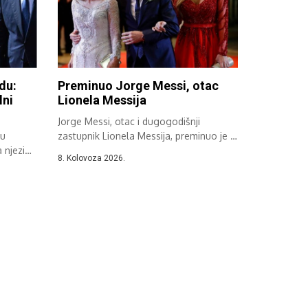
du:
Preminuo Jorge Messi, otac
lni
Lionela Messija
Jorge Messi, otac i dugogodišnji
nu
zastupnik Lionela Messija, preminuo je u
a njezin
Rosariju...
8. Kolovoza 2026.