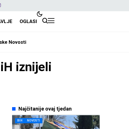
AVLJE
OGLASI
ske Novosti
H iznijeli
Najčitanije ovaj tjedan
BIH
NOVOSTI