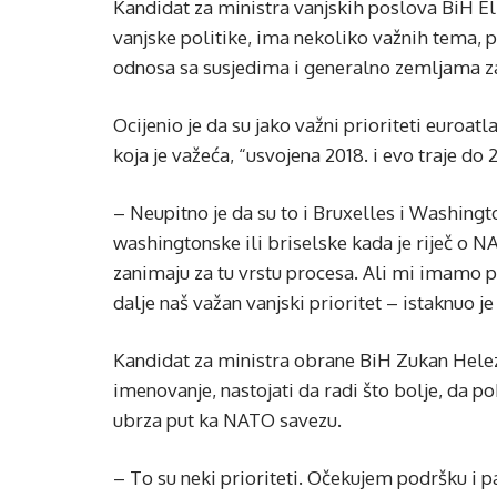
Kandidat za ministra vanjskih poslova BiH Elm
vanjske politike, ima nekoliko važnih tema, pr
odnosa sa susjedima i generalno zemljama 
Ocijenio je da su jako važni prioriteti euroatl
koja je važeća, “usvojena 2018. i evo traje do 
– Neupitno je da su to i Bruxelles i Washingt
washingtonske ili briselske kada je riječ o NA
zanimaju za tu vrstu procesa. Ali mi imamo p
dalje naš važan vanjski prioritet – istaknuo j
Kandidat za ministra obrane BiH Zukan Helez
imenovanje, nastojati da radi što bolje, da p
ubrza put ka NATO savezu.
– To su neki prioriteti. Očekujem podršku i 