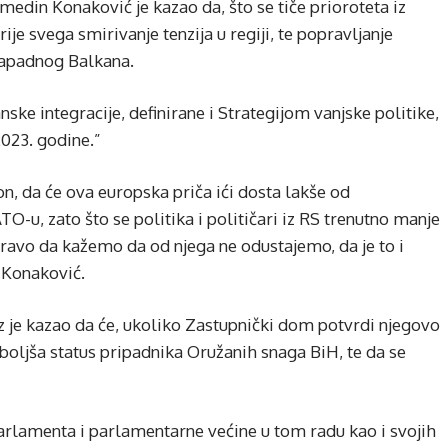
edin Konaković je kazao da, što se tiče prioroteta iz
ije svega smirivanje tenzija u regiji, te popravljanje
zapadnog Balkana.
anske integracije, definirane i Strategijom vanjske politike,
2023. godine.”
on, da će ova europska priča ići dosta lakše od
TO-u, zato što se politika i političari iz RS trenutno manje
ravo da kažemo da od njega ne odustajemo, da je to i
e Konaković.
 je kazao da će, ukoliko Zastupnički dom potvrdi njegovo
oboljša status pripadnika Oružanih snaga BiH, te da se
parlamenta i parlamentarne većine u tom radu kao i svojih