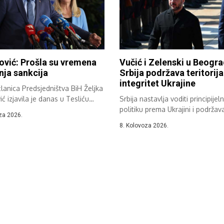
ović: Prošla su vremena
Vučić i Zelenski u Beogra
ja sankcija
Srbija podržava teritorija
integritet Ukrajine
lanica Predsjedništva BiH Željka
ić izjavila je danas u Tesliću
Srbija nastavlja voditi principijel
politiku prema Ukrajini i podržav
za 2026.
teritorijalni integritet,...
8. Kolovoza 2026.