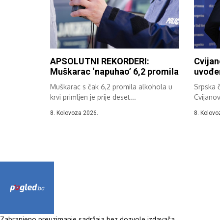
APSOLUTNI REKORDERI:
Cvijan
Muškarac ‘napuhao’ 6,2 promila
uvođen
Muškarac s čak 6,2 promila alkohola u
Srpska č
krvi primljen je prije deset...
Cvijanov
da...
8. Kolovoza 2026.
8. Kolovo
Zabranjeno preuzimanje sadržaja bez dozvole izdavača.