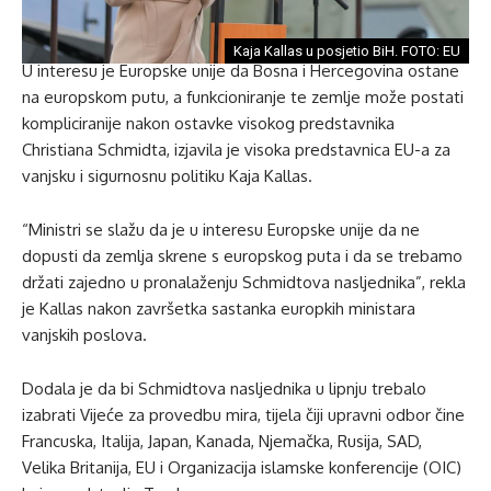
Kaja Kallas u posjetio BiH. FOTO: EU
U interesu je Europske unije da Bosna i Hercegovina ostane
na europskom putu, a funkcioniranje te zemlje može postati
kompliciranije nakon ostavke visokog predstavnika
Christiana Schmidta, izjavila je visoka predstavnica EU-a za
vanjsku i sigurnosnu politiku Kaja Kallas.
“Ministri se slažu da je u interesu Europske unije da ne
dopusti da zemlja skrene s europskog puta i da se trebamo
držati zajedno u pronalaženju Schmidtova nasljednika”, rekla
je Kallas nakon završetka sastanka europkih ministara
vanjskih poslova.
Dodala je da bi Schmidtova nasljednika u lipnju trebalo
izabrati Vijeće za provedbu mira, tijela čiji upravni odbor čine
Francuska, Italija, Japan, Kanada, Njemačka, Rusija, SAD,
Velika Britanija, EU i Organizacija islamske konferencije (OIC)