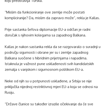
koju predstavlja Turska.
“Mislim da funkcioniranje ove zemlje može postati
kompliciranije? Da, mislim da zapravo može”, rekla je Kallas.
Prije sastanka šefova diplomacije EU-a održan je radni
doručak s njihovim kolegama sa zapadnog Balkana.
Kallas je nakon sastanka rekla da se razgovaralo o suradnji u
području sigurnosti i obrane jer su i zemlje zapadnog
Balkana suočene s hibridnim prijetnjama i napadima.
Istaknula je važnost pune usklađenosti svih kandidatskih
zemalja s vanjskom i sigurnosnom politikom EU-a.
Neke od njih su u potpunosti usklađene, a Srbija se nije
priključila nijednoj restriktivnoj mjeri EU-a koja se odnosi na
Rusiju.
“Države članice su također izrazile očekivanje da će sve