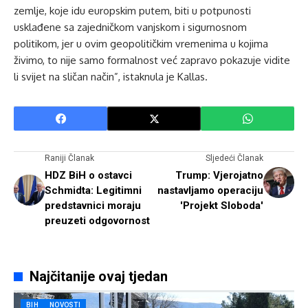
zemlje, koje idu europskim putem, biti u potpunosti
usklađene sa zajedničkom vanjskom i sigurnosnom
politikom, jer u ovim geopolitičkim vremenima u kojima
živimo, to nije samo formalnost već zapravo pokazuje vidite
li svijet na sličan način”, istaknula je Kallas.
Raniji Članak
Sljedeći Članak
HDZ BiH o ostavci
Trump: Vjerojatno
Schmidta: Legitimni
nastavljamo operaciju
predstavnici moraju
'Projekt Sloboda'
preuzeti odgovornost
Najčitanije ovaj tjedan
BIH
NOVOSTI