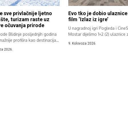
e sve privlačnije ljetno
Evo tko je dobio ulaznice
šte, turizam raste uz
film ‘Izlaz iz igre’
e očuvanja prirode
U nagradnoj igri Pogleda i Cine
rode Blidinje posljednjih godina
Mostar dijelimo 1×2 (2) ulaznice z
nažnije profilira kao destinacija
9. Kolovoza 2026.
og...
za 2026.