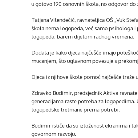
u gotovo 190 osnovnih škola, no odgovor do za
Tatjana Vilendečić, ravnateljica OŠ „Vuk Stefa
škola nema logopeda, već samo psihologa i p
logopeda, barem dijelom radnog vremena.
Dodala je kako djeca najčešće imaju poteškoće
mucanjem, što uglavnom povezuje s prekomje
Djeca iz njihove škole pomoć najčešće traže u
Zdravko Budimir, predsjednik Aktiva ravnatel
generacijama raste potreba za logopedima. U
logopedske tretmane prema potrebi.
Budimir ističe da su izloženost ekranima i l
govornom razvoju.