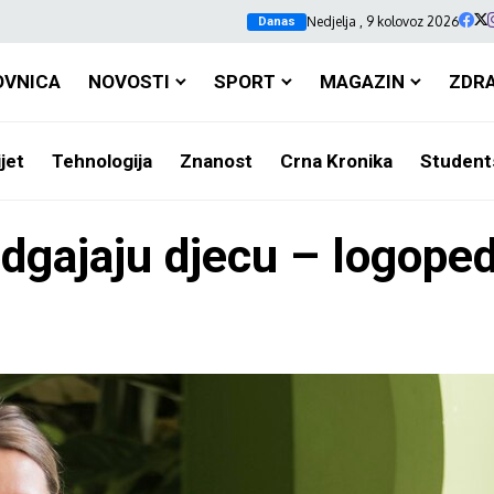
Nedjelja , 9 kolovoz 2026
Danas
OVNICA
NOVOSTI
SPORT
MAGAZIN
ZDR
jet
Tehnologija
Znanost
Crna Kronika
Student
dgajaju djecu – logoped