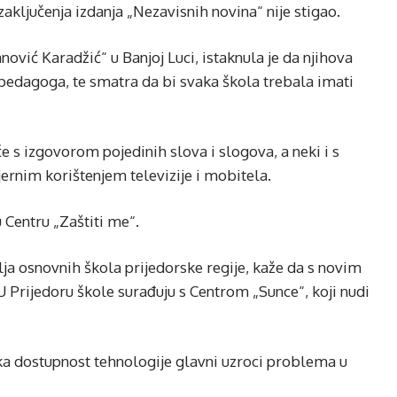
ključenja izdanja „Nezavisnih novina“ nije stigao.
nović Karadžić“ u Banjoj Luci, istaknula je da njihova
edagoga, te smatra da bi svaka škola trebala imati
 s izgovorom pojedinih slova i slogova, a neki i s
rnim korištenjem televizije i mobitela.
 Centru „Zaštiti me“.
ja osnovnih škola prijedorske regije, kaže da s novim
 Prijedoru škole surađuju s Centrom „Sunce“, koji nudi
aka dostupnost tehnologije glavni uzroci problema u