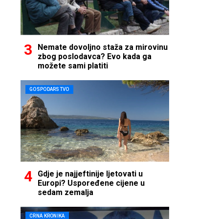
Nemate dovoljno staža za mirovinu
zbog poslodavca? Evo kada ga
možete sami platiti
GOSPODARSTVO
Gdje je najjeftinije ljetovati u
Europi? Uspoređene cijene u
sedam zemalja
CRNA KRONIKA