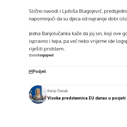
Slično navodi i Ljubiša Blagojević, predsjedn
napominjući da su djeca od najranije dobi izl
Jedna Banjolučanka kaže da joj sin, koji ove 
ispravno i tepa, pa već neko vrijeme ide log
riješiti problem.
Izvori
logoped
Podjeli
Raniji Članak
Visoka predstavnica EU danas u posjeti