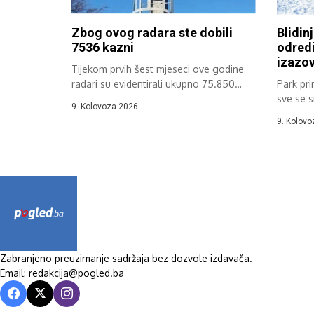
Zbog ovog radara ste dobili
Blidinj
7536 kazni
odredi
izazov
Tijekom prvih šest mjeseci ove godine
radari su evidentirali ukupno 75.850
Park pri
prekršaja...
sve se s
9. Kolovoza 2026.
planinsk
9. Kolovo
Zabranjeno preuzimanje sadržaja bez dozvole izdavača.
Email: redakcija@pogled.ba