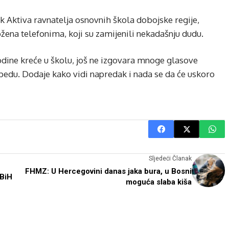
ik Aktiva ravnatelja osnovnih škola dobojske regije,
ožena telefonima, koji su zamijenili nekadašnju dudu.
godine kreće u školu, još ne izgovara mnoge glasove
opedu. Dodaje kako vidi napredak i nada se da će uskoro
Sljedeći Članak
FHMZ: U Hercegovini danas jaka bura, u Bosni
 BiH
moguća slaba kiša