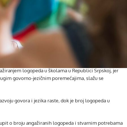
gažiranjem logopeda u školama u Republici Srpskoj, jer
rugim govorno-jezičnim poremećajima, slažu se
zvoju govora i jezika raste, dok je broj logopeda u
e upit o broju angažiranih logopeda i stvarnim potrebama