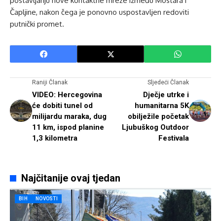
postavljanju nove kontaktne mreže između Mostara i
Čapljine, nakon čega je ponovno uspostavljen redoviti
putnički promet.
Raniji Članak
Sljedeći Članak
VIDEO: Hercegovina
Dječje utrke i
će dobiti tunel od
humanitarna 5K
milijardu maraka, dug
obilježile početak
11 km, ispod planine
Ljubuškog Outdoor
1,3 kilometra
Festivala
Najčitanije ovaj tjedan
BIH
NOVOSTI