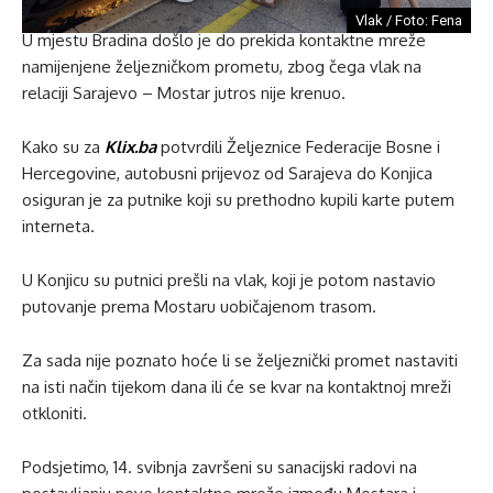
Vlak / Foto: Fena
U mjestu Bradina došlo je do prekida kontaktne mreže
namijenjene željezničkom prometu, zbog čega vlak na
relaciji Sarajevo – Mostar jutros nije krenuo.
Kako su za
Klix.ba
potvrdili Željeznice Federacije Bosne i
Hercegovine, autobusni prijevoz od Sarajeva do Konjica
osiguran je za putnike koji su prethodno kupili karte putem
interneta.
U Konjicu su putnici prešli na vlak, koji je potom nastavio
putovanje prema Mostaru uobičajenom trasom.
Za sada nije poznato hoće li se željeznički promet nastaviti
na isti način tijekom dana ili će se kvar na kontaktnoj mreži
otkloniti.
Podsjetimo, 14. svibnja završeni su sanacijski radovi na