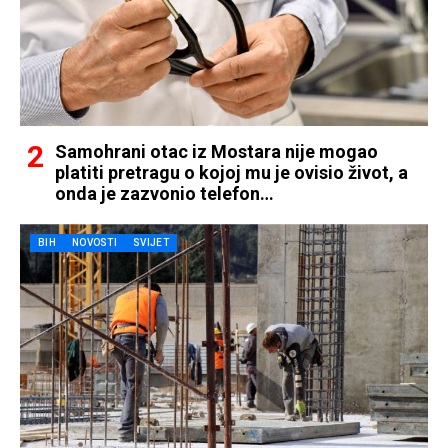
Samohrani otac iz Mostara nije mogao
platiti pretragu o kojoj mu je ovisio život, a
onda je zazvonio telefon…
BIH
NOVOSTI
SVIJET