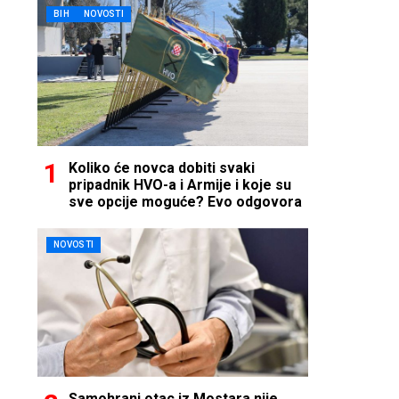
BIH
NOVOSTI
Koliko će novca dobiti svaki
pripadnik HVO-a i Armije i koje su
sve opcije moguće? Evo odgovora
NOVOSTI
Samohrani otac iz Mostara nije