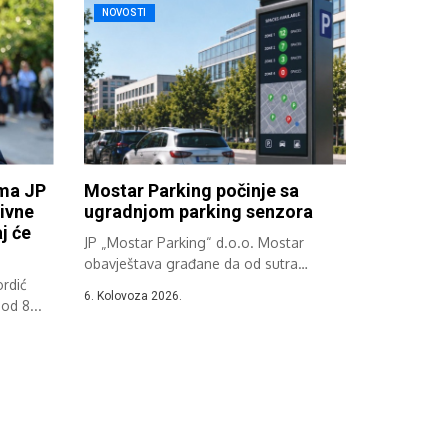
NOVOSTI
ima JP
Mostar Parking počinje sa
ivne
ugradnjom parking senzora
j će
JP „Mostar Parking“ d.o.o. Mostar
obavještava građane da od sutra
rdić
započinje implementacija...
6. Kolovoza 2026.
od 8...