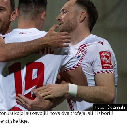
Foto: HŠK Zrinjski
u u kojoj su osvojili nova dva trofeja, ali i izborili
ncijske lige.