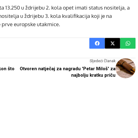
ta 13.250 u ždrijebu 2. kola opet imati status nositelja, a
ositelja u ždrijebu 3. kola kvalifikacija koji je na
še prve europske utakmice.
Sljedeći Članak
kon što
Otvoren natječaj za nagradu 'Petar Miloš' za
najbolju kratku priču