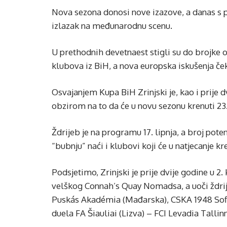
Nova sezona donosi nove izazove, a danas s 
izlazak na međunarodnu scenu.
U prethodnih devetnaest stigli su do brojke 
klubova iz BiH, a nova europska iskušenja ček
Osvajanjem Kupa BiH Zrinjski je, kao i prije d
obzirom na to da će u novu sezonu krenuti 23.
Ždrijeb je na programu 17. lipnja, a broj potenc
“bubnju” naći i klubovi koji će u natjecanje kr
Podsjetimo, Zrinjski je prije dvije godine u 
velškog Connah’s Quay Nomadsa, a uoči ždri
Puskás Akadémia (Mađarska), CSKA 1948 Sofia
duela FA Šiauliai (Lizva) – FCI Levadia Tallinn