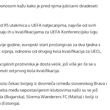
ponosom kažu kako je pred njima jubilarni dvadeseti
od 95 utakmica u UEFA natjecanjima, najviše od svih
aju ih u kvalifikacijama za UEFA Konferencijsku ligu.
vije godine, europski start prolongirao za dva tjedna s
 srpnja, odnosno od drugog kola kvalifikacija za UECL.
ijalnih protivnika je dosta velik, još više jer će se u
enuti od prvog kola kvalifikacija.
2. kolu čekao boljeg iz dvomeča između slovenskog Brava i
jeba među nepostavljenim klubovima našli su se još
 (Bugarska), Sliema Wanderers FC (Malta) i bolji iz
 (Estonija).