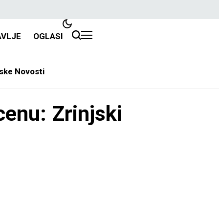
AVLJE
OGLASI
ske Novosti
cenu: Zrinjski