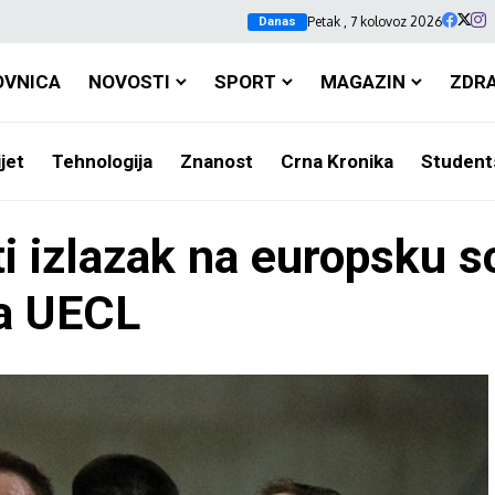
Petak , 7 kolovoz 2026
Danas
OVNICA
NOVOSTI
SPORT
MAGAZIN
ZDR
jet
Tehnologija
Znanost
Crna Kronika
Student
i izlazak na europsku s
za UECL