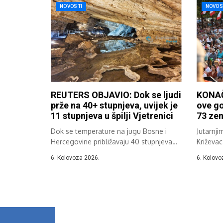
NOVOSTI
NOVOS
REUTERS OBJAVIO: Dok se ljudi
KONAČ
prže na 40+ stupnjeva, uvijek je
ove go
11 stupnjeva u špilji Vjetrenici
73 zem
Dok se temperature na jugu Bosne i
Jutarnji
Hercegovine približavaju 40 stupnjeva
Križevac
Celzija,...
37....
6. Kolovoza 2026.
6. Kolovo