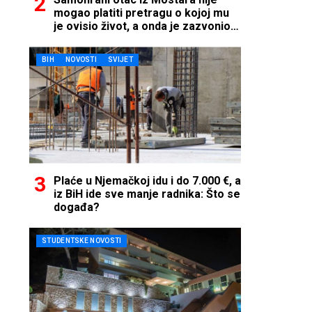
mogao platiti pretragu o kojoj mu
je ovisio život, a onda je zazvonio
telefon…
BIH
NOVOSTI
SVIJET
Plaće u Njemačkoj idu i do 7.000 €, a
iz BiH ide sve manje radnika: Što se
događa?
STUDENTSKE NOVOSTI