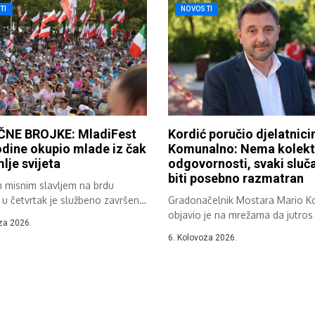
TI
NOVOSTI
NE BROJKE: MladiFest
Kordić poručio djelatnic
dine okupio mlade iz čak
Komunalno: Nema kolekt
lje svijeta
odgovornosti, svaki sluča
biti posebno razmatran
m misnim slavljem na brdu
 u četvrtak je službeno završen
Gradonačelnik Mostara Mario Ko
objavio je na mrežama da jutros 
za 2026.
6. Kolovoza 2026.