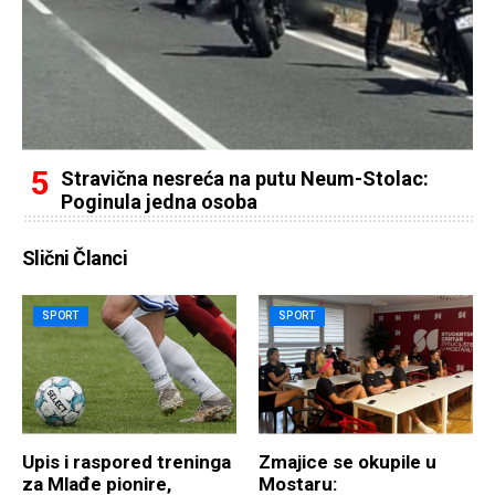
Stravična nesreća na putu Neum-Stolac:
Poginula jedna osoba
Slični Članci
SPORT
SPORT
​Upis i raspored treninga
Zmajice se okupile u
za Mlađe pionire,
Mostaru: