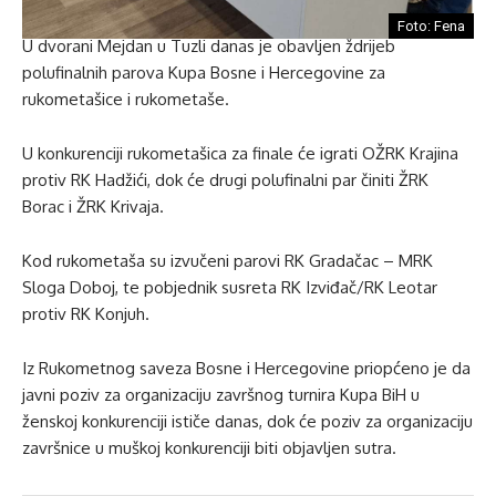
Foto: Fena
U dvorani Mejdan u Tuzli danas je obavljen ždrijeb
polufinalnih parova Kupa Bosne i Hercegovine za
rukometašice i rukometaše.
U konkurenciji rukometašica za finale će igrati OŽRK Krajina
protiv RK Hadžići, dok će drugi polufinalni par činiti ŽRK
Borac i ŽRK Krivaja.
Kod rukometaša su izvučeni parovi RK Gradačac – MRK
Sloga Doboj, te pobjednik susreta RK Izviđač/RK Leotar
protiv RK Konjuh.
Iz Rukometnog saveza Bosne i Hercegovine priopćeno je da
javni poziv za organizaciju završnog turnira Kupa BiH u
ženskoj konkurenciji ističe danas, dok će poziv za organizaciju
završnice u muškoj konkurenciji biti objavljen sutra.