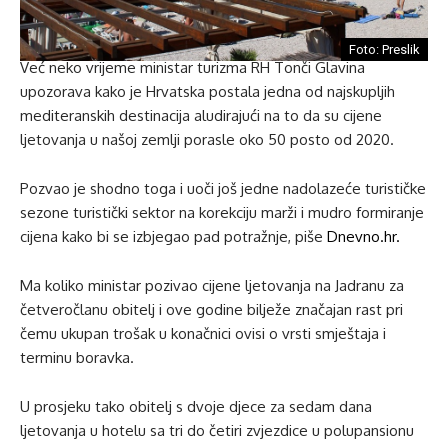
Foto: Preslik
Već neko vrijeme ministar turizma RH Tonči Glavina
upozorava kako je Hrvatska postala jedna od najskupljih
mediteranskih destinacija aludirajući na to da su cijene
ljetovanja u našoj zemlji porasle oko 50 posto od 2020.
Pozvao je shodno toga i uoči još jedne nadolazeće turističke
sezone turistički sektor na korekciju marži i mudro formiranje
cijena kako bi se izbjegao pad potražnje, piše
Dnevno.hr.
Ma koliko ministar pozivao cijene ljetovanja na Jadranu za
četveročlanu obitelj i ove godine bilježe značajan rast pri
čemu ukupan trošak u konačnici ovisi o vrsti smještaja i
terminu boravka.
U prosjeku tako obitelj s dvoje djece za sedam dana
ljetovanja u hotelu sa tri do četiri zvjezdice u polupansionu