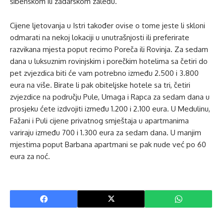
šibenskom ili zadarskom zaleđu.
Cijene ljetovanja u Istri također ovise o tome jeste li skloni
odmarati na nekoj lokaciji u unutrašnjosti ili preferirate
razvikana mjesta poput recimo Poreča ili Rovinja. Za sedam
dana u luksuznim rovinjskim i porečkim hotelima sa četiri do
pet zvjezdica biti će vam potrebno između 2.500 i 3.800
eura na više. Birate li pak obiteljske hotele sa tri, četiri
zvjezdice na području Pule, Umaga i Rapca za sedam dana u
prosjeku ćete izdvojiti između 1.200 i 2.100 eura. U Medulinu,
Fažani i Puli cijene privatnog smještaja u apartmanima
variraju između 700 i 1.300 eura za sedam dana. U manjim
mjestima poput Barbana apartmani se pak nude već po 60
eura za noć.