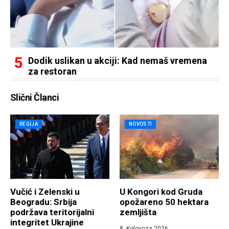
Dodik uslikan u akciji: Kad nemaš vremena
za restoran
Slični Članci
REGIJA
NOVOSTI
Vučić i Zelenski u
U Kongori kod Gruda
Beogradu: Srbija
opožareno 50 hektara
podržava teritorijalni
zemljišta
integritet Ukrajine
8. Kolovoza 2026.