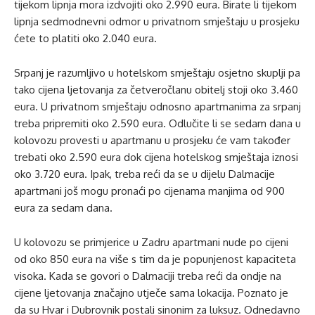
tijekom lipnja mora izdvojiti oko 2.990 eura. Birate li tijekom
lipnja sedmodnevni odmor u privatnom smještaju u prosjeku
ćete to platiti oko 2.040 eura.
Srpanj je razumljivo u hotelskom smještaju osjetno skuplji pa
tako cijena ljetovanja za četveročlanu obitelj stoji oko 3.460
eura. U privatnom smještaju odnosno apartmanima za srpanj
treba pripremiti oko 2.590 eura. Odlučite li se sedam dana u
kolovozu provesti u apartmanu u prosjeku će vam također
trebati oko 2.590 eura dok cijena hotelskog smještaja iznosi
oko 3.720 eura. Ipak, treba reći da se u dijelu Dalmacije
apartmani još mogu pronaći po cijenama manjima od 900
eura za sedam dana.
U kolovozu se primjerice u Zadru apartmani nude po cijeni
od oko 850 eura na više s tim da je popunjenost kapaciteta
visoka. Kada se govori o Dalmaciji treba reći da ondje na
cijene ljetovanja značajno utječe sama lokacija. Poznato je
da su Hvar i Dubrovnik postali sinonim za luksuz. Odnedavno