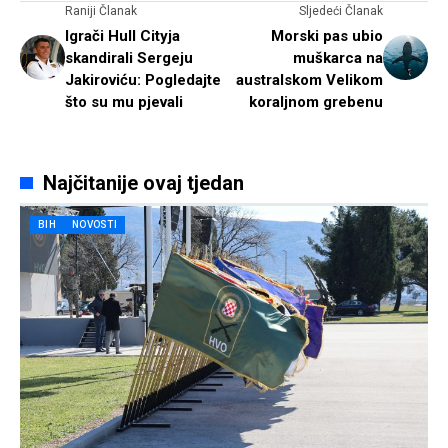
Raniji Članak
Sljedeći Članak
Igrači Hull Cityja
Morski pas ubio
skandirali Sergeju
muškarca na
Jakiroviću: Pogledajte
australskom Velikom
što su mu pjevali
koraljnom grebenu
Najčitanije ovaj tjedan
BIH
NOVOSTI