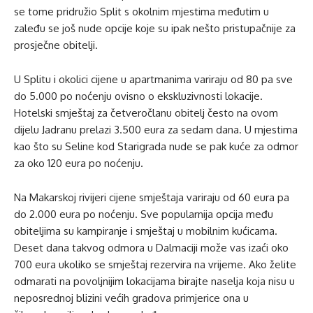
se tome pridružio Split s okolnim mjestima međutim u
zaleđu se još nude opcije koje su ipak nešto pristupačnije za
prosječne obitelji.
U Splitu i okolici cijene u apartmanima variraju od 80 pa sve
do 5.000 po noćenju ovisno o ekskluzivnosti lokacije.
Hotelski smještaj za četveročlanu obitelj često na ovom
dijelu Jadranu prelazi 3.500 eura za sedam dana. U mjestima
kao što su Seline kod Starigrada nude se pak kuće za odmor
za oko 120 eura po noćenju.
Na Makarskoj rivijeri cijene smještaja variraju od 60 eura pa
do 2.000 eura po noćenju. Sve popularnija opcija među
obiteljima su kampiranje i smještaj u mobilnim kućicama.
Deset dana takvog odmora u Dalmaciji može vas izaći oko
700 eura ukoliko se smještaj rezervira na vrijeme. Ako želite
odmarati na povoljnijim lokacijama birajte naselja koja nisu u
neposrednoj blizini većih gradova primjerice ona u