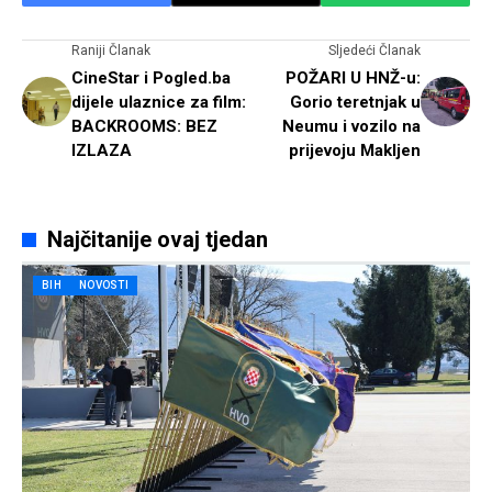
Raniji Članak
Sljedeći Članak
CineStar i Pogled.ba
POŽARI U HNŽ-u:
dijele ulaznice za film:
Gorio teretnjak u
BACKROOMS: BEZ
Neumu i vozilo na
IZLAZA
prijevoju Makljen
Najčitanije ovaj tjedan
BIH
NOVOSTI