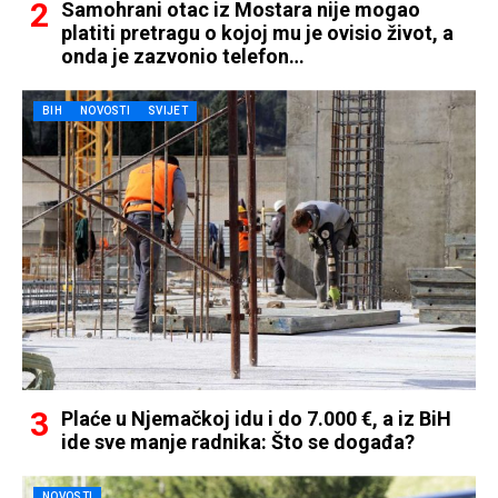
Samohrani otac iz Mostara nije mogao
platiti pretragu o kojoj mu je ovisio život, a
onda je zazvonio telefon…
BIH
NOVOSTI
SVIJET
Plaće u Njemačkoj idu i do 7.000 €, a iz BiH
ide sve manje radnika: Što se događa?
NOVOSTI