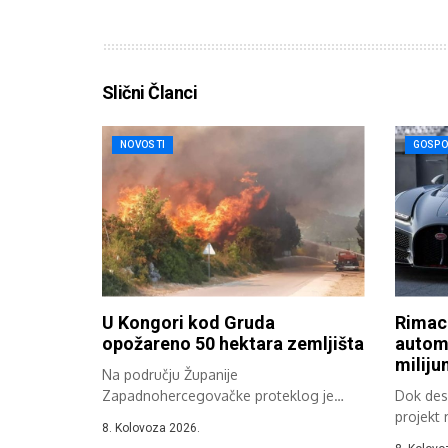
Slični Članci
NOVOSTI
GOSPO
U Kongori kod Gruda
Rimac
opožareno 50 hektara zemljišta
automo
miliju
Na području Županije
Zapadnohercegovačke proteklog je
Dok dese
dana zabilježeno više požara na
projekt 
8. Kolovoza 2026.
otvorenom,...
će...