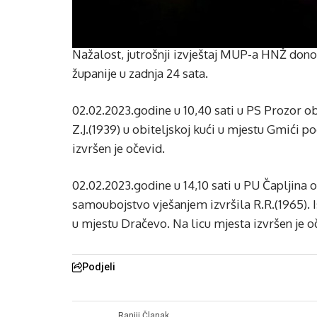
Nažalost, jutrošnji izvještaj MUP-a HNŽ don
županije u zadnja 24 sata.
02.02.2023.godine u 10,40 sati u PS Prozor obr
Z.J.(1939) u obiteljskoj kući u mjestu Gmići
izvršen je očevid.
02.02.2023.godine u 14,10 sati u PU Čapljina o
samoubojstvo vješanjem izvršila R.R.(1965). I
u mjestu Dračevo. Na licu mjesta izvršen je o
Podjeli
Raniji Članak