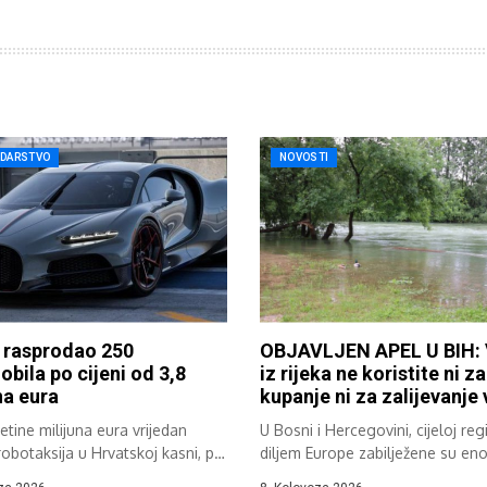
DARSTVO
NOVOSTI
 rasprodao 250
OBJAVLJEN APEL U BIH:
bila po cijeni od 3,8
iz rijeka ne koristite ni za
na eura
kupanje ni za zalijevanje
tine milijuna eura vrijedan
U Bosni i Hercegovini, cijeloj regij
robotaksija u Hrvatskoj kasni, pa
diljem Europe zabilježene su en