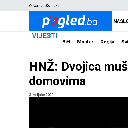
O Nama
Kontakt
NASL
VIJESTI
BiH
Mostar
Regija
Svi
HNŽ: Dvojica muš
domovima
3. Veljače 2023.