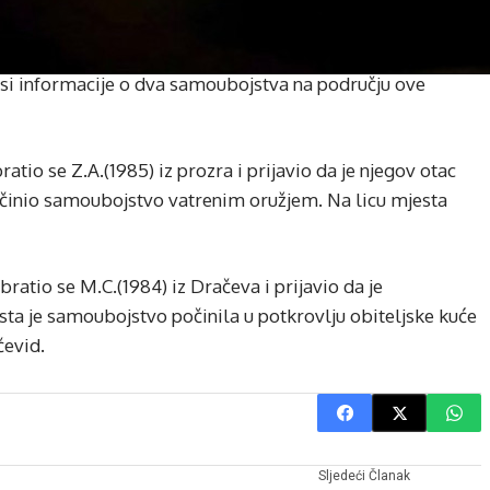
osi informacije o dva samoubojstva na području ove
atio se Z.A.(1985) iz prozra i prijavio da je njegov otac
 počinio samoubojstvo vatrenim oružjem. Na licu mjesta
bratio se M.C.(1984) iz Dračeva i prijavio da je
sta je samoubojstvo počinila u potkrovlju obiteljske kuće
čevid.
Sljedeći Članak