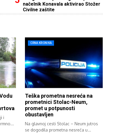
načelnik Konavala aktivirao Stožer
Civilne zaštite
CRNA KRONIKA
 Vodu
Teška prometna nesreća na
prometnici Stolac-Neum,
 vrtova
promet u potpunosti
obustavljen
i i
ormno...
Na glavnoj cesti Stolac – Neum jutros
se dogodila prometna nesreća u...