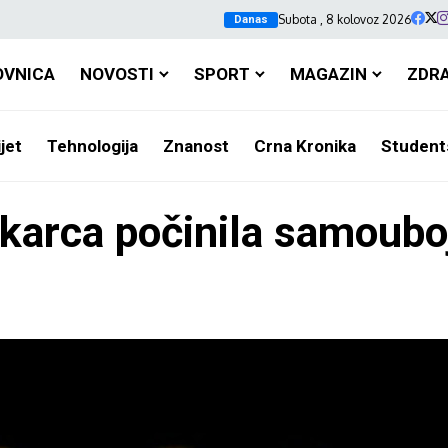
Subota , 8 kolovoz 2026
Danas
OVNICA
NOVOSTI
SPORT
MAGAZIN
ZDR
jet
Tehnologija
Znanost
Crna Kronika
Student
karca počinila samoubo