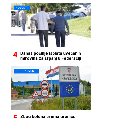
NOVOSTI
Danas počinje isplata uvećanih
mirovina za srpanj u Federaciji
BIH
NOVOSTI
Zbog kolona prema granici,