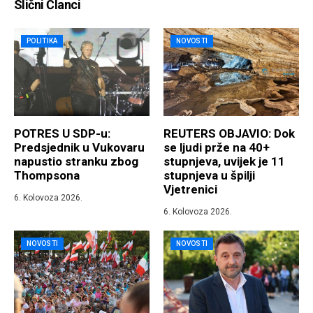
Slični Članci
POLITIKA
NOVOSTI
POTRES U SDP-u:
REUTERS OBJAVIO: Dok
Predsjednik u Vukovaru
se ljudi prže na 40+
napustio stranku zbog
stupnjeva, uvijek je 11
Thompsona
stupnjeva u špilji
Vjetrenici
6. Kolovoza 2026.
6. Kolovoza 2026.
NOVOSTI
NOVOSTI