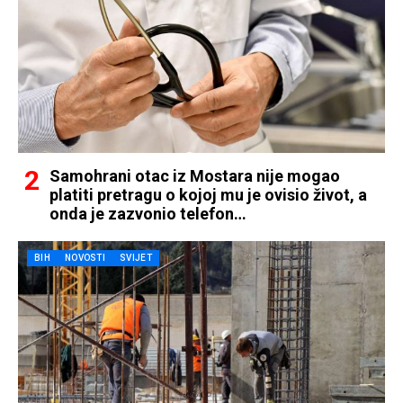
Samohrani otac iz Mostara nije mogao
platiti pretragu o kojoj mu je ovisio život, a
onda je zazvonio telefon…
BIH
NOVOSTI
SVIJET