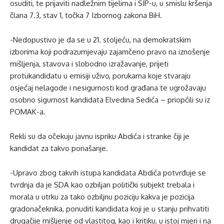
osuditi, te prijaviti nadležnim tijelima i SIP-u, u smislu kršenja
člana 7.3, stav 1, točka 7 Izbornog zakona BiH.
-Nedopustivo je da se u 21. stoljeću, na demokratskim
izborima koji podrazumjevaju zajamčeno pravo na iznošenje
mišljenja, stavova i slobodno izražavanje, prijeti
protukandidatu u emisiji uživo, porukama koje stvaraju
osjećaj nelagode i nesigurnosti kod građana te ugrožavaju
osobno sigurnost kandidata Elvedina Sedića – priopćili su iz
POMAK-a.
Rekli su da očekuju javnu ispriku Abdića i stranke čiji je
kandidat za takvo ponašanje.
-Upravo zbog takvih istupa kandidata Abdića potvrđuje se
tvrdnja da je SDA kao ozbiljan politički subjekt trebala i
morala u utrku za tako ozbiljnu poziciju kakva je pozicija
gradonačeknika, ponuditi kandidata koji je u stanju prihvatiti
drugačije mišljenje od vlastitog, kao i kritiku, u istoj mjeri i na