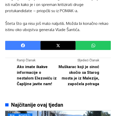
isti način kako je i on spreman kritizirati druge
protukandidate – priopćili su iz POMAK-a.
Šteta što ga nisu još malo naljutili. Možda bi konačno rekao
istinu oko ubojstva generala Vlade Šantića.
Raniji Članak
Sljedeći Članak
Ako imate ikakve
Muškarac koji je sinoć
informacije o
skočio sa Starog
nestalom Elezoviću iz
mosta je iz Malezije,
Čapljine javite nam!
započela potraga
Najčitanije ovaj tjedan
BIH
NOVOSTI