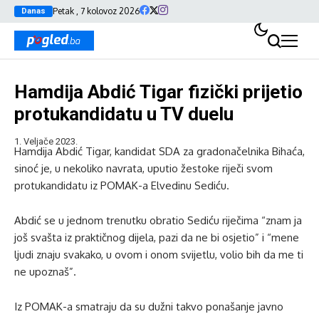
Petak , 7 kolovoz 2026
Danas
Hamdija Abdić Tigar fizički prijetio
protukandidatu u TV duelu
1. Veljače 2023.
Hamdija Abdić Tigar, kandidat SDA za gradonačelnika Bihaća,
sinoć je, u nekoliko navrata, uputio žestoke riječi svom
protukandidatu iz POMAK-a Elvedinu Sediću.
Abdić se u jednom trenutku obratio Sediću riječima “znam ja
još svašta iz praktičnog dijela, pazi da ne bi osjetio” i “mene
ljudi znaju svakako, u ovom i onom svijetlu, volio bih da me ti
ne upoznaš”.
Iz POMAK-a smatraju da su dužni takvo ponašanje javno