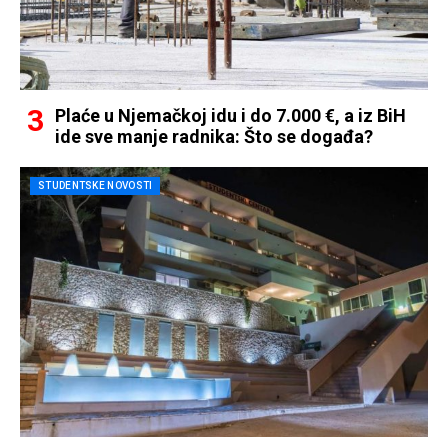
Plaće u Njemačkoj idu i do 7.000 €, a iz BiH
ide sve manje radnika: Što se događa?
STUDENTSKE NOVOSTI