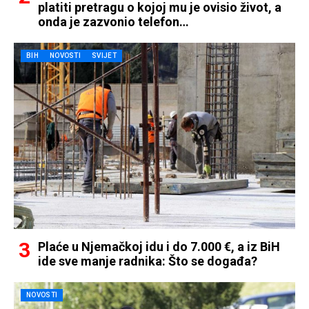
platiti pretragu o kojoj mu je ovisio život, a
onda je zazvonio telefon…
BIH
NOVOSTI
SVIJET
Plaće u Njemačkoj idu i do 7.000 €, a iz BiH
ide sve manje radnika: Što se događa?
NOVOSTI