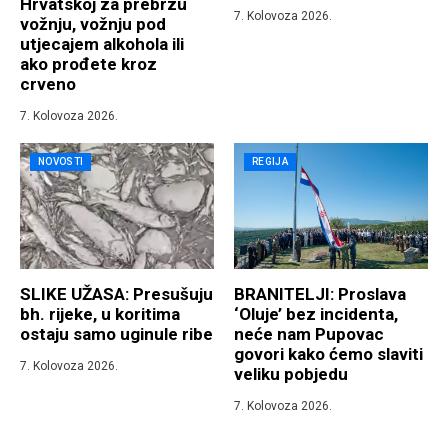
Hrvatskoj za prebrzu
7. Kolovoza 2026.
vožnju, vožnju pod
utjecajem alkohola ili
ako prođete kroz
crveno
7. Kolovoza 2026.
NOVOSTI
REGIJA
SLIKE UŽASA: Presušuju
BRANITELJI: Proslava
bh. rijeke, u koritima
‘Oluje’ bez incidenta,
ostaju samo uginule ribe
neće nam Pupovac
govori kako ćemo slaviti
7. Kolovoza 2026.
veliku pobjedu
7. Kolovoza 2026.