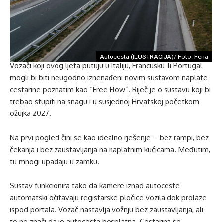
Autocesta (ILUSTRACIJA)/ Foto: Fena
Vozači koji ovog ljeta putuju u Italiju, Francusku ili Portugal
mogli bi biti neugodno iznenađeni novim sustavom naplate
cestarine poznatim kao “Free Flow”. Riječ je o sustavu koji bi
trebao stupiti na snagu i u susjednoj Hrvatskoj početkom
ožujka 2027.
Na prvi pogled čini se kao idealno rješenje – bez rampi, bez
čekanja i bez zaustavljanja na naplatnim kućicama. Međutim,
tu mnogi upadaju u zamku.
Sustav funkcionira tako da kamere iznad autoceste
automatski očitavaju registarske pločice vozila dok prolaze
ispod portala. Vozač nastavlja vožnju bez zaustavljanja, ali
to ne znači da je autocesta besplatna. Cestarina se