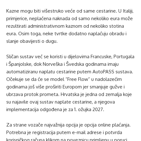
Kazne mogu biti višestruko veće od same cestarine. U Italiji,
primjerice, neplaćena naknada od samo nekoliko eura može
rezultirati administrativnom kaznom od nekoliko stotina
eura. Osim toga, neke tvrtke dodatno naplaćuju obradu i
slanje obavijesti o dugu.
Sličan sustav već se koristi u dijelovima Francuske, Portugala
i Španjolske, dok Norveška i Švedska godinama imaju
automatiziranu naplatu cestarine putem AutoPASS sustava.
Očekuje se da će se model “Free Flow” u nadolazećim
godinama još više proširiti Europom jer smanjuje gužve i
ubrzava protok prometa. Hrvatska je jedna od zemalja koje
su najavile ovaj sustav naplate cestarine, a njegova
implementacija odgođena je za 1. ožujka 2027.
Za strane vozače najvažnija opcija je opcija online plaćanja.
Potrebna je registracija putem e-mail adrese i potvrda
korisničkog računa klikom na poveznicu primljenu u poruci.