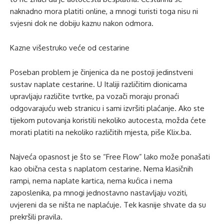
naknadno mora platiti online, a mnogi turisti toga nisu ni
svjesni dok ne dobiju kaznu nakon odmora.
Kazne višestruko veće od cestarine
Poseban problem je činjenica da ne postoji jedinstveni
sustav naplate cestarine. U Italiji različitim dionicama
upravljaju različite tvrtke, pa vozači moraju pronaći
odgovarajuću web stranicu i sami izvršiti plaćanje. Ako ste
tijekom putovanja koristili nekoliko autocesta, možda ćete
morati platiti na nekoliko različitih mjesta, piše Klix.ba.
Najveća opasnost je što se “Free Flow” lako može ponašati
kao obična cesta s naplatom cestarine. Nema klasičnih
rampi, nema naplate kartica, nema kućica i nema
zaposlenika, pa mnogi jednostavno nastavljaju voziti,
uvjereni da se ništa ne naplaćuje. Tek kasnije shvate da su
prekršili pravila.