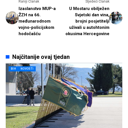
Raniji Članak
Sljedeći Članak
Izaslanstvo MUP-a
U Mostaru obilježen
ŽZH na 66.
Svjetski dan vina,
međunarodnom
brojni posjetitelji
vojno-policijskom
uživali u autohtonim
hodočašću
okusima Hercegovine
Najčitanije ovaj tjedan
BIH
NOVOSTI