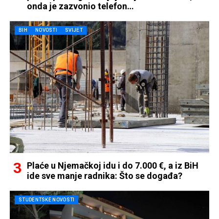
onda je zazvonio telefon…
BIH
NOVOSTI
SVIJET
Plaće u Njemačkoj idu i do 7.000 €, a iz BiH
ide sve manje radnika: Što se događa?
STUDENTSKE NOVOSTI