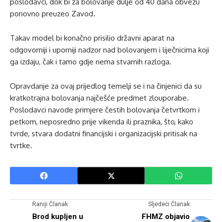
poslodavci, dok bi za bolovanje dulje od 40 dana obvezu
ponovno preuzeo Zavod.
Takav model bi konačno prisilio državni aparat na
odgovorniji i uporniji nadzor nad bolovanjem i liječnicima koji
ga izdaju, čak i tamo gdje nema stvarnih razloga.
Opravdanje za ovaj prijedlog temelji se i na činjenici da su
kratkotrajna bolovanja najčešće predmet zlouporabe.
Poslodavci navode primjere čestih bolovanja četvrtkom i
petkom, neposredno prije vikenda ili praznika, što, kako
tvrde, stvara dodatni financijski i organizacijski pritisak na
tvrtke.
Raniji Članak
Sljedeći Članak
Brod kupljen u
FHMZ objavio