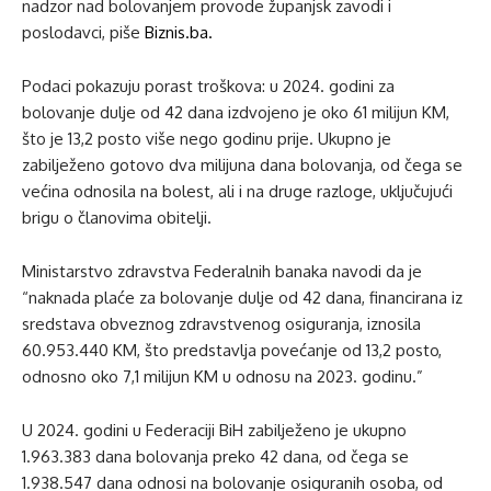
nadzor nad bolovanjem provode županjsk zavodi i
poslodavci, piše
Biznis.ba.
Podaci pokazuju porast troškova: u 2024. godini za
bolovanje dulje od 42 dana izdvojeno je oko 61 milijun KM,
što je 13,2 posto više nego godinu prije. Ukupno je
zabilježeno gotovo dva milijuna dana bolovanja, od čega se
većina odnosila na bolest, ali i na druge razloge, uključujući
brigu o članovima obitelji.
Ministarstvo zdravstva Federalnih banaka navodi da je
“naknada plaće za bolovanje dulje od 42 dana, financirana iz
sredstava obveznog zdravstvenog osiguranja, iznosila
60.953.440 KM, što predstavlja povećanje od 13,2 posto,
odnosno oko 7,1 milijun KM u odnosu na 2023. godinu.”
U 2024. godini u Federaciji BiH zabilježeno je ukupno
1.963.383 dana bolovanja preko 42 dana, od čega se
1.938.547 dana odnosi na bolovanje osiguranih osoba, od