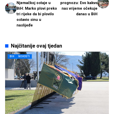
Njemačkoj ostaje u
prognozu: Evo kakvo
BiH: Marko plovi preko
nas vrijeme očekuje
tri rijeke da bi plovilo
danas u BiH
ostavio sinu u
naslijeđe
Najčitanije ovaj tjedan
BIH
NOVOSTI