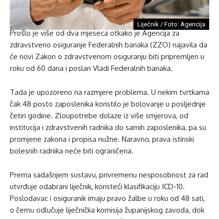
Liječnik / Foto: Agencija
Prošlo je više od dva mjeseca otkako je Agencija za
zdravstveno osiguranje Federalnih banaka (ZZO) najavila da
će novi Zakon o zdravstvenom osiguranju biti pripremljen u
roku od 60 dana i poslan Vladi Federalnih banaka.
Tada je upozoreno na razmjere problema. U nekim tvrtkama
čak 48 posto zaposlenika koristilo je bolovanje u posljednje
četiri godine. Zloupotrebe dolaze iz više smjerova, od
institucija i zdravstvenih radnika do samih zaposlenika, pa su
promjene zakona i propisa nužne. Naravno, prava istinski
bolesnih radnika neće biti ograničena.
Prema sadašnjem sustavu, privremenu nesposobnost za rad
utvrđuje odabrani liječnik, koristeći klasifikaciju ICD-10.
Poslodavac i osiguranik imaju pravo žalbe u roku od 48 sati,
o čemu odlučuje liječnička komisija županijskog zavoda, dok