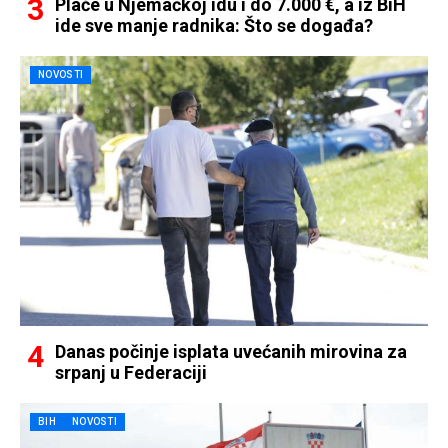
Plaće u Njemačkoj idu i do 7.000 €, a iz BiH
ide sve manje radnika: Što se događa?
NOVOSTI
Danas počinje isplata uvećanih mirovina za
srpanj u Federaciji
BIH
NOVOSTI