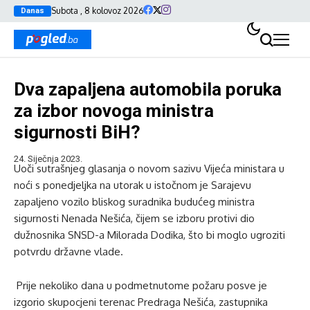
Subota , 8 kolovoz 2026
Danas
Dva zapaljena automobila poruka
za izbor novoga ministra
sigurnosti BiH?
24. Siječnja 2023.
Uoči sutrašnjeg glasanja o novom sazivu Vijeća ministara u
noći s ponedjeljka na utorak u istočnom je Sarajevu
zapaljeno vozilo bliskog suradnika budućeg ministra
sigurnosti Nenada Nešića, čijem se izboru protivi dio
dužnosnika SNSD-a Milorada Dodika, što bi moglo ugroziti
potvrdu državne vlade.
Prije nekoliko dana u podmetnutome požaru posve je
izgorio skupocjeni terenac Predraga Nešića, zastupnika