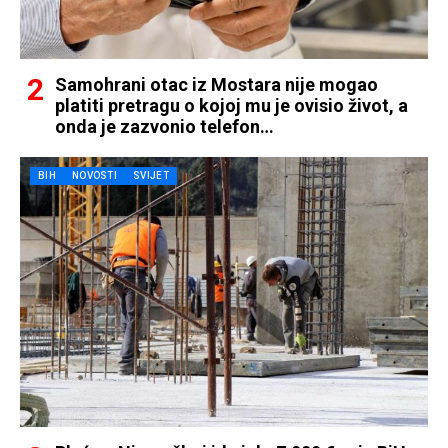
Samohrani otac iz Mostara nije mogao
platiti pretragu o kojoj mu je ovisio život, a
onda je zazvonio telefon…
BIH
NOVOSTI
SVIJET