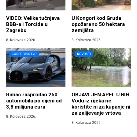
VIDEO: Velika tučnjava
U Kongori kod Gruda
BBB-a i Torcide u
opožareno 50 hektara
Zagrebu
zemljišta
8. Kolovoza 2026.
8. Kolovoza 2026.
GOSPODARSTVO
NOVOSTI
Rimac rasprodao 250
OBJAVLJEN APEL U BIH:
automobila po cijeni od
Vodu iz rijeka ne
3,8 milijuna eura
koristite ni za kupanje ni
za zalijevanje vrtova
8. Kolovoza 2026.
8. Kolovoza 2026.