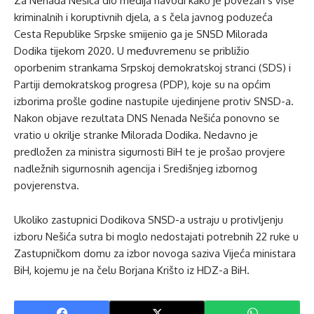
Za Nenada Nešića dio medija navodi kako je povezan s više
kriminalnih i koruptivnih djela, a s čela javnog poduzeća
Cesta Republike Srpske smijenio ga je SNSD Milorada
Dodika tijekom 2020. U međuvremenu se približio
oporbenim strankama Srpskoj demokratskoj stranci (SDS) i
Partiji demokratskog progresa (PDP), koje su na općim
izborima prošle godine nastupile ujedinjene protiv SNSD-a.
Nakon objave rezultata DNS Nenada Nešića ponovno se
vratio u okrilje stranke Milorada Dodika. Nedavno je
predložen za ministra sigurnosti BiH te je prošao provjere
nadležnih sigurnosnih agencija i Središnjeg izbornog
povjerenstva.
Ukoliko zastupnici Dodikova SNSD-a ustraju u protivljenju
izboru Nešića sutra bi moglo nedostajati potrebnih 22 ruke u
Zastupničkom domu za izbor novoga saziva Vijeća ministara
BiH, kojemu je na čelu Borjana Krišto iz HDZ-a BiH.