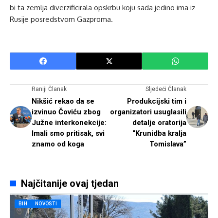
bi ta zemlja diverzificirala opskrbu koju sada jedino ima iz
Rusije posredstvom Gazproma.
Raniji Članak
Sljedeći Članak
Nikšić rekao da se
Produkcijski tim i
izvinuo Čoviću zbog
organizatori usuglasili
Južne interkonekcije:
detalje oratorija
Imali smo pritisak, svi
“Krunidba kralja
znamo od koga
Tomislava”
Najčitanije ovaj tjedan
BIH
NOVOSTI