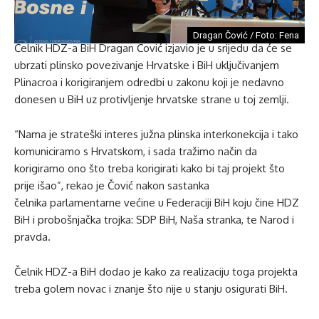
Dragan Čović / Foto: Fena
Čelnik HDZ-a BiH Dragan Čović izjavio je u srijedu da će se
ubrzati plinsko povezivanje Hrvatske i BiH uključivanjem
Plinacroa i korigiranjem odredbi u zakonu koji je nedavno
donesen u BiH uz protivljenje hrvatske strane u toj zemlji.
“Nama je strateški interes južna plinska interkonekcija i tako
komuniciramo s Hrvatskom, i sada tražimo način da
korigiramo ono što treba korigirati kako bi taj projekt što
prije išao”, rekao je Čović nakon sastanka
čelnika parlamentarne većine u Federaciji BiH koju čine HDZ
BiH i probošnjačka trojka: SDP BiH, Naša stranka, te Narod i
pravda.
Čelnik HDZ-a BiH dodao je kako za realizaciju toga projekta
treba golem novac i znanje što nije u stanju osigurati BiH.