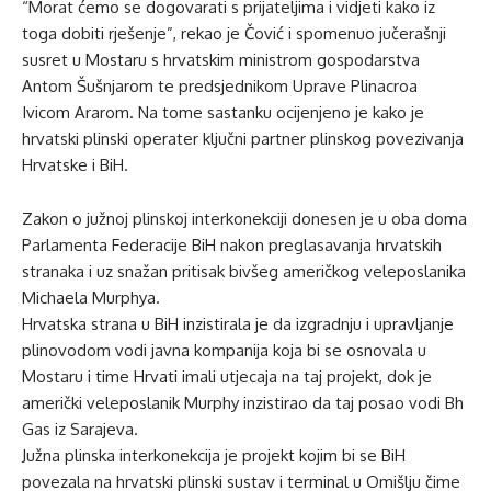
“Morat ćemo se dogovarati s prijateljima i vidjeti kako iz
toga dobiti rješenje”, rekao je Čović i spomenuo jučerašnji
susret u Mostaru s hrvatskim ministrom gospodarstva
Antom Šušnjarom te predsjednikom Uprave Plinacroa
Ivicom Ararom. Na tome sastanku ocijenjeno je kako je
hrvatski plinski operater ključni partner plinskog povezivanja
Hrvatske i BiH.
Zakon o južnoj plinskoj interkonekciji donesen je u oba doma
Parlamenta Federacije BiH nakon preglasavanja hrvatskih
stranaka i uz snažan pritisak bivšeg američkog veleposlanika
Michaela Murphya.
Hrvatska strana u BiH inzistirala je da izgradnju i upravljanje
plinovodom vodi javna kompanija koja bi se osnovala u
Mostaru i time Hrvati imali utjecaja na taj projekt, dok je
američki veleposlanik Murphy inzistirao da taj posao vodi Bh
Gas iz Sarajeva.
Južna plinska interkonekcija je projekt kojim bi se BiH
povezala na hrvatski plinski sustav i terminal u Omišlju čime