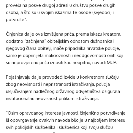
provela na posve drugoj adresi u društvu posve drugih
osoba, a što su u svojim iskazima te osobe (svjedoci) i
potvrdile”.
Činjenica da je ova izmišljena priča, prema iskazu kreatora,
dodatno “začinjena” obiteljskim odnosom dužnosnika i
njegovog člana obitelji, inače pripadnika hrvatske policije,
samo je doprinijela malicioznosti i neodgovornosti onih koji
su neprovjerenu priču iznosili kao neupitnu, navodi MUP.
Pojašnjavaju da je provodeći izvide u konkretnom slučaju,
zbog neovisnosti i nepristranosti istraživanja, policija
uključivanjem nadležnog državnog odvjetništva osigurala
institucionalnu neovisnost prilikom istraživanja.
“Osim opravdanog interesa javnosti, činjenično potvrđivanje
ili opovrgavanje ovakvih navoda bilo je u najboljem interesu
svih policijskih službenika i službenica koji svoju službu