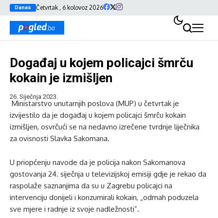
Četvrtak , 6 kolovoz 2026
Danas
Događaj u kojem policajci šmrču
kokain je izmišljen
26. Siječnja 2023.
Ministarstvo unutarnjih poslova (MUP) u četvrtak je
izvijestilo da je događaj u kojem policajci šmrču kokain
izmišljen, osvrčući se na nedavno izrečene tvrdnje liječnika
za ovisnosti Slavka Sakomana.
U priopćenju navode da je policija nakon Sakomanova
gostovanja 24. siječnja u televizijskoj emisiji gdje je rekao da
raspolaže saznanjima da su u Zagrebu policajci na
intervenciju donijeli i konzumirali kokain, „odmah poduzela
sve mjere i radnje iz svoje nadležnosti”.