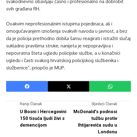
svakodnevno obavljaju časno i profesionalno na dobrobit
svih građana RH.
Ovakvim neprofesionalnim istupima pojedinaca, ali i
omogućavanjem iznošenja ovakvih navoda u javnost, a bez
da je policija prethodno dobila šansu reagirati i istražiti slučaj
sukladno pravilima struke, nanijeta je nepopravljiva i
nepovratna šteta ugledu policijske službe, a u konačnici
ugledu i časti svakog hrvatskog policijskog službenika i
službenice”, priopćio je MUP.
Raniji Članak
Sljedeći Članak
U Bosni i Hercegovini
McDonald's podnosi
150 tisuća ljudi živi s
tužbu protiv
demencijom
Ihtijarevića sudu u
Londonu