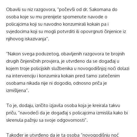
Obavili su niz razgovora, “počevši od dr. Sakomana do
osoba koje su mu prenijele spomenute navode o
policajcima koji su navodno konzumirali kokain pa i
svjedocima koji su mogli potvrditi ili opovrgnuti činjenice iz
njihovog iskazivanja”.
“Nakon svega poduzetog, obavljenih razgovora te brojnih
drugih činjeničnih provjera, je utvrđeno da se događaj u
kojem troje policijskih službenika u novogodišnjoj noći dolazi
na intervenciju i konzumira kokain pred tamo zatečenim
osobama nikada nije ni dogodio, odnosno priča je
izmišljena”.
To je, dodaju, izričito izjavila osoba koja je kreirala takvu
priču, “navodeći da je događaj s policajcima izmislila kako bi
skrenula pažnju sa svoje odgovornosti”.
Također je utvrđeno da je ta osoba “novogodišnju noć