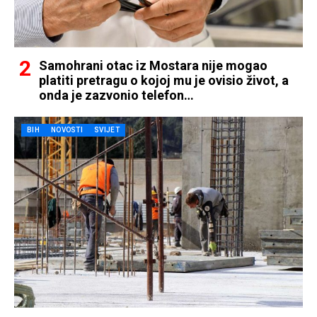
Samohrani otac iz Mostara nije mogao
platiti pretragu o kojoj mu je ovisio život, a
onda je zazvonio telefon…
BIH
NOVOSTI
SVIJET