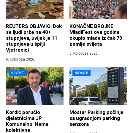
REUTERS OBJAVIO: Dok
KONAČNE BROJKE:
se ljudi prže na 40+
MladiFest ove godine
stupnjeva, uvijek je 11
okupio mlade iz čak 73
stupnjeva u špilji
zemlje svijeta
Vjetrenici
6. Kolovoza 2026.
6. Kolovoza 2026.
NOVOSTI
NOVOSTI
Kordić poručio
Mostar Parking počinje
djelatnicima JP
sa ugradnjom parking
Komunalno: Nema
senzora
kolektivne