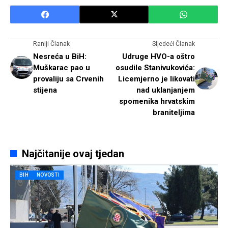
Raniji Članak
Sljedeći Članak
Nesreća u BiH:
Udruge HVO-a oštro
Muškarac pao u
osudile Stanivukovića:
provaliju sa Crvenih
Licemjerno je likovati
stijena
nad uklanjanjem
spomenika hrvatskim
braniteljima
Najčitanije ovaj tjedan
BIH
NOVOSTI