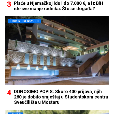
Plaće u Njemačkoj idu i do 7.000 €, a iz BiH
ide sve manje radnika: Što se događa?
STUDENTSKE NOVOSTI
DONOSIMO POPIS: Skoro 400 prijava, njih
260 je dobilo smještaj u Studentskom centru
Sveučilišta u Mostaru