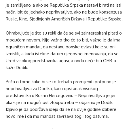
je zamišljeno, a ako se Republika Srpska nastavi birati na isti
način, bit će jednako neprihvatljivo, ako ne bude konsenzusa
Rusije, Kine, Sjedinjenih Američkih Država i Republike Srpske.
Ohrabrujuće je što su rekli da će se svi zainteresirani pitati o
mogućem novom. Nije važno tko će to biti, važno je da ima
ograničen mandat, da nestanu bonske ovlasti koje su oni
izmislili, a kada istekne datum njegovog imenovanja, da se
Ured visokog predstavnika ugasi, a onda neće biti OHR-a –
kaže Dodik.
Priča o tome kako bi se to trebalo promijeniti potpuno je
neprihvatljiva za Dodika, kao i opstanak visokog
predstavnika u Bosni i Hercegovini. – Neprihvatljivo je jer
ukazuje na mogućnost zloupotreba – objasnio je Dodik.
Izjavio je da podržava ideju da se na dvije godine izabere
novo ime i da mu mandat završava tog i tog datuma.