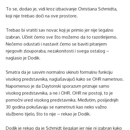
To se, dodao je, vidi kroz izbacivanje Christiana Schmidta,
koji nije trebao doći na ove prostore.
Trebao bi vratiti sav novac koji je primio jer nije legalno
izabran. Učinit ćemo sve što možemo da to razotkrijemo.
Nećemo odustati i nastavit ćemo se baviti pitanjem
njegovih zlouporaba, nezakonitosti i svega ostalog –
naglasio je Dodik.
Smatra da je sasvim normalno ukinuti formalnu funkciju
visokog predstavnika, naglašavajući kako se OHR nametnuo.
Napomenuo je da Daytonski sporazum priznaje samo
visokog predstavnika, a ne i OHR. OHR ne postoji, to je
pomoćni ured visokog predstavnika. Međutim, posljednjih
30 godina pokušavaju se nametnuti kao neko važno
službeno tijelo, što to nije – rekao je Dodik.
Dodik je rekao da je Schmidt ilegalan jer nije ni izabran kako