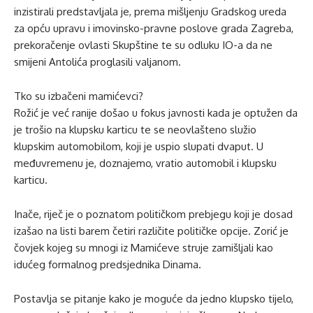
inzistirali predstavljala je, prema mišljenju Gradskog ureda
za opću upravu i imovinsko-pravne poslove grada Zagreba,
prekoračenje ovlasti Skupštine te su odluku IO-a da ne
smijeni Antolića proglasili valjanom.
Tko su izbačeni mamićevci?
Rožić je već ranije došao u fokus javnosti kada je optužen da
je trošio na klupsku karticu te se neovlašteno služio
klupskim automobilom, koji je uspio slupati dvaput. U
međuvremenu je, doznajemo, vratio automobil i klupsku
karticu.
Inače, riječ je o poznatom političkom prebjegu koji je dosad
izašao na listi barem četiri različite političke opcije. Zorić je
čovjek kojeg su mnogi iz Mamićeve struje zamišljali kao
idućeg formalnog predsjednika Dinama.
Postavlja se pitanje kako je moguće da jedno klupsko tijelo,