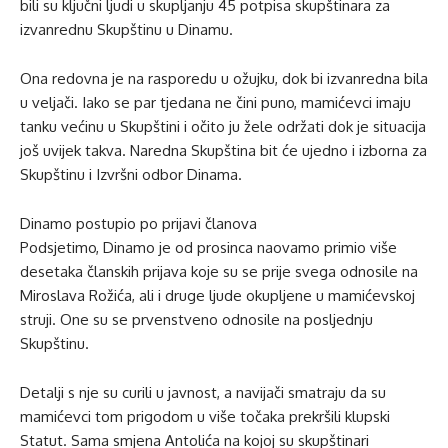
bili su ključni ljudi u skupljanju 45 potpisa skupštinara za
izvanrednu Skupštinu u Dinamu.
Ona redovna je na rasporedu u ožujku, dok bi izvanredna bila
u veljači. Iako se par tjedana ne čini puno, mamićevci imaju
tanku većinu u Skupštini i očito ju žele održati dok je situacija
još uvijek takva. Naredna Skupština bit će ujedno i izborna za
Skupštinu i Izvršni odbor Dinama.
Dinamo postupio po prijavi članova
Podsjetimo, Dinamo je od prosinca naovamo primio više
desetaka članskih prijava koje su se prije svega odnosile na
Miroslava Rožića, ali i druge ljude okupljene u mamićevskoj
struji. One su se prvenstveno odnosile na posljednju
Skupštinu.
Detalji s nje su curili u javnost, a navijači smatraju da su
mamićevci tom prigodom u više točaka prekršili klupski
Statut. Sama smjena Antolića na kojoj su skupštinari