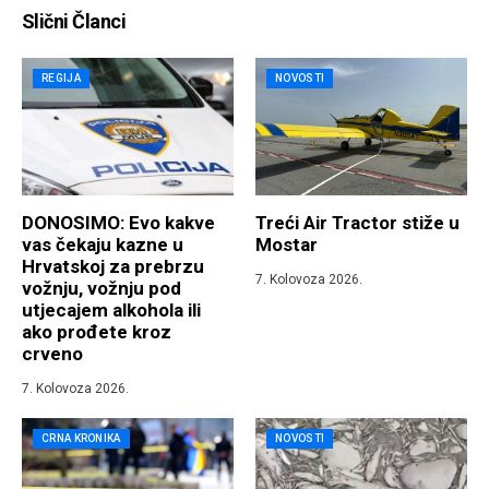
Slični Članci
REGIJA
NOVOSTI
DONOSIMO: Evo kakve
Treći Air Tractor stiže u
vas čekaju kazne u
Mostar
Hrvatskoj za prebrzu
7. Kolovoza 2026.
vožnju, vožnju pod
utjecajem alkohola ili
ako prođete kroz
crveno
7. Kolovoza 2026.
CRNA KRONIKA
NOVOSTI