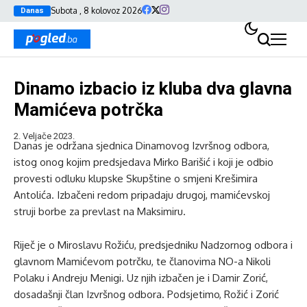
Subota , 8 kolovoz 2026
Danas
Dinamo izbacio iz kluba dva glavna
Mamićeva potrčka
2. Veljače 2023.
Danas je održana sjednica Dinamovog Izvršnog odbora,
istog onog kojim predsjedava Mirko Barišić i koji je odbio
provesti odluku klupske Skupštine o smjeni Krešimira
Antolića. Izbačeni redom pripadaju drugoj, mamićevskoj
struji borbe za prevlast na Maksimiru.
Riječ je o Miroslavu Rožiću, predsjedniku Nadzornog odbora i
glavnom Mamićevom potrčku, te članovima NO-a Nikoli
Polaku i Andreju Menigi. Uz njih izbačen je i Damir Zorić,
dosadašnji član Izvršnog odbora. Podsjetimo, Rožić i Zorić