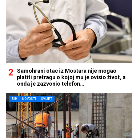
Samohrani otac iz Mostara nije mogao
platiti pretragu o kojoj mu je ovisio život, a
onda je zazvonio telefon…
BIH
NOVOSTI
SVIJET