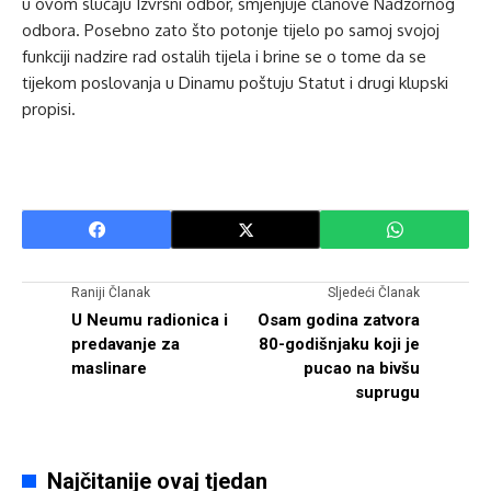
u ovom slučaju Izvršni odbor, smjenjuje članove Nadzornog
odbora. Posebno zato što potonje tijelo po samoj svojoj
funkciji nadzire rad ostalih tijela i brine se o tome da se
tijekom poslovanja u Dinamu poštuju Statut i drugi klupski
propisi.
Raniji Članak
Sljedeći Članak
U Neumu radionica i
Osam godina zatvora
predavanje za
80-godišnjaku koji je
maslinare
pucao na bivšu
suprugu
Najčitanije ovaj tjedan