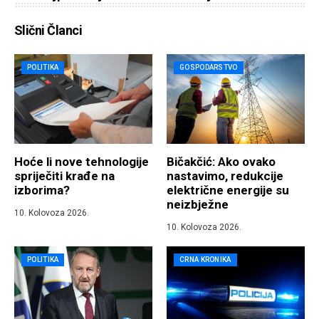
Slični Članci
POLITIKA
GOSPODARSTVO
Hoće li nove tehnologije
Bičakčić: Ako ovako
spriječiti krađe na
nastavimo, redukcije
izborima?
električne energije su
neizbježne
10. Kolovoza 2026.
10. Kolovoza 2026.
POLITIKA
CRNA KRONIKA