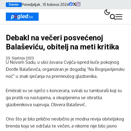
Ponedjeljak , 10 kolovoz 2026
Danas
Debakl na večeri posvećenoj
Balaševiću, obitelj na meti kritika
20. Siječnja 2023.
U Novom Sadu, u ulici Jovana Cvijića ispred kuće pokojnog
Đorđe Balaševića, organiziran je događaj “Na Bogojavljensku
noć” u znak sjećanja na preminulog glazbenika.
Emitirali su se isječci s koncerata, svirali su tamburaši koji su
ga pratili na nastupima, a okupljenima se obratila
glazbenikova supruga, Olivera Balašević.
Ono što je bilo prilično neobično je modna revija obiteljskog
brenda koja se održala te večeri, a nikome nije bilo jasno