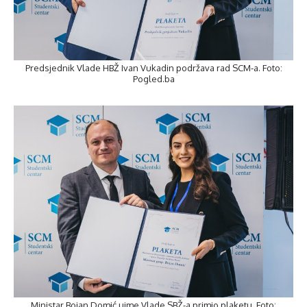
Predsjednik Vlade HBŽ Ivan Vukadin podržava rad SCM-a. Foto:
Pogled.ba
Ministar Bojan Domić uime Vlade SBŽ-a primio plaketu. Foto: