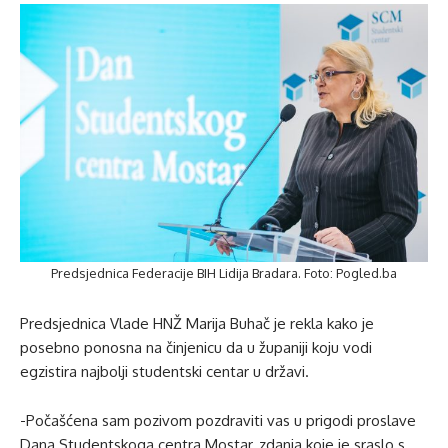
Predsjednica Federacije BIH Lidija Bradara. Foto: Pogled.ba
Predsjednica Vlade HNŽ Marija Buhač je rekla kako je
posebno ponosna na činjenicu da u županiji koju vodi
egzistira najbolji studentski centar u državi.
-Počašćena sam pozivom pozdraviti vas u prigodi proslave
Dana Studentskoga centra Mostar, zdanja koje je sraslo s