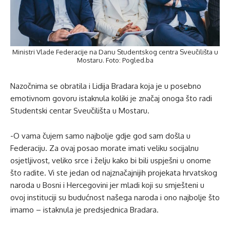
Ministri Vlade Federacije na Danu Studentskog centra Sveučilišta u
Mostaru. Foto: Pogled.ba
Nazočnima se obratila i Lidija Bradara koja je u posebno
emotivnom govoru istaknula koliki je značaj onoga što radi
Studentski centar Sveučilišta u Mostaru.
-O vama čujem samo najbolje gdje god sam došla u
Federaciju. Za ovaj posao morate imati veliku socijalnu
osjetljivost, veliko srce i želju kako bi bili uspješni u onome
što radite. Vi ste jedan od najznačajnijih projekata hrvatskog
naroda u Bosni i Hercegovini jer mladi koji su smješteni u
ovoj instituciji su budućnost našega naroda i ono najbolje što
imamo – istaknula je predsjednica Bradara.