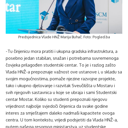
Predsjednica Vlade HNŽ Marija Buhač. Foto: Pogled.ba
-Tu činjenicu mora pratiti i ukupna gradska infrastruktura, a
posebno jedan stabilan, snažan i potrebama suvremenoga
čovjeka prilagođen studentski centar. To je i razlog zašto
Vlada HNŽ-a prepoznaje važnost ove ustanove i, u skladu sa
svojim mogućnostima, pomaže njezine razvojne projekte,
tako i ukupno djelovanje i razvitak Sveučilišta u Mostaru i
svih njegovih sastavnica u koje se ubraja i sami Studentski
centar Mostar. Koliko su studenti prepoznali njegovu
vrijednost najbolje svjedoči činjenica da svake godine
interes za smještajem daleko nadmaši kapacitete ovoga
centra. U tom kontekstu, vrijedi podsjetiti da Vlada HNŽ-a,
putem našega resornog ministarstva, uz studentske