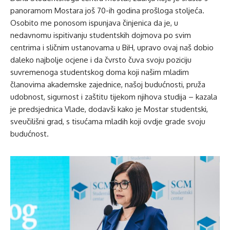
panoramom Mostara još 70-ih godina prošloga stoljeća.
Osobito me ponosom ispunjava činjenica da je, u
nedavnomu ispitivanju studentskih dojmova po svim
centrima i sličnim ustanovama u BiH, upravo ovaj naš dobio
daleko najbolje ocjene i da čvrsto čuva svoju poziciju
suvremenoga studentskog doma koji našim mladim
članovima akademske zajednice, našoj budućnosti, pruža
udobnost, sigurnost i zaštitu tijekom njihova studija – kazala
je predsjednica Vlade, dodavši kako je Mostar studentski,
sveučilišni grad, s tisućama mladih koji ovdje grade svoju
budućnost.