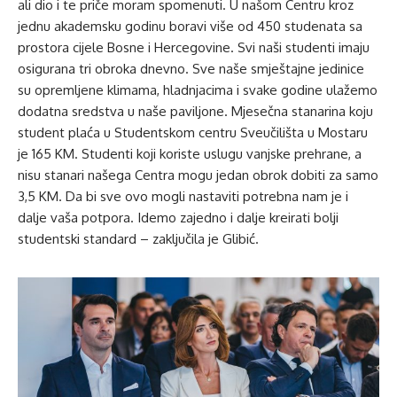
ali dio i te priče moram spomenuti. U našom Centru kroz
jednu akademsku godinu boravi više od 450 studenata sa
prostora cijele Bosne i Hercegovine. Svi naši studenti imaju
osigurana tri obroka dnevno. Sve naše smještajne jedinice
su opremljene klimama, hladnjacima i svake godine ulažemo
dodatna sredstva u naše paviljone. Mjesečna stanarina koju
student plaća u Studentskom centru Sveučilišta u Mostaru
je 165 KM. Studenti koji koriste uslugu vanjske prehrane, a
nisu stanari našega Centra mogu jedan obrok dobiti za samo
3,5 KM. Da bi sve ovo mogli nastaviti potrebna nam je i
dalje vaša potpora. Idemo zajedno i dalje kreirati bolji
studentski standard – zaključila je Glibić.