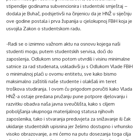
stipendije godinama subvencionira i studentski smještaj –
dodala je Buhač, podsjetivši na činjenicu da je HNŽ u siječnju
ove godine postala i prva županija u cjelokupnoj FBiH koja je
usvojila Zakon o studentskom radu.
-Radi se o iznimno važnom aktu na osnovu kojega naši
studenti mogu, putem studentskih servisa, doći do
zaposlenja. Odlukom smo potom utvrdili i visinu minimalne
satnice za rad studenata, uskladivši ju s Odlukom Vlade FBiH
o minimalnoj plaći u ovomu entitetu, sve kako bismo
maksimalno zaštitili naše studente i olakšali im teret
troškova studiranja. I ovom ću prigodom poručiti kako Vlada
HNŽ-a ostaje predana pružanju pune potpore djelovanju i
razvitku obadva naša javna sveučilišta, kako s ciljem
poboljšanja ukupnoga materijalnog statusa njihovih
zaposlenika, tako i stvaranja preduvjeta za snižavanje ili čak
ukidanje studentskih upisnina jer želimo dostupno i vrhunsko
visoko obrazovanje, a mi ćemo na putu dosezanja toga cilja