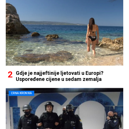
Gdje je najjeftinije ljetovati u Europi?
Uspoređene cijene u sedam zemalja
CRNA KRONIKA