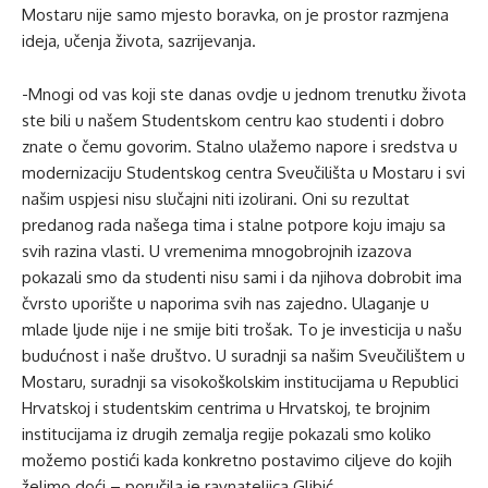
Mostaru nije samo mjesto boravka, on je prostor razmjena
ideja, učenja života, sazrijevanja.
-Mnogi od vas koji ste danas ovdje u jednom trenutku života
ste bili u našem Studentskom centru kao studenti i dobro
znate o čemu govorim. Stalno ulažemo napore i sredstva u
modernizaciju Studentskog centra Sveučilišta u Mostaru i svi
našim uspjesi nisu slučajni niti izolirani. Oni su rezultat
predanog rada našega tima i stalne potpore koju imaju sa
svih razina vlasti. U vremenima mnogobrojnih izazova
pokazali smo da studenti nisu sami i da njihova dobrobit ima
čvrsto uporište u naporima svih nas zajedno. Ulaganje u
mlade ljude nije i ne smije biti trošak. To je investicija u našu
budućnost i naše društvo. U suradnji sa našim Sveučilištem u
Mostaru, suradnji sa visokoškolskim institucijama u Republici
Hrvatskoj i studentskim centrima u Hrvatskoj, te brojnim
institucijama iz drugih zemalja regije pokazali smo koliko
možemo postići kada konkretno postavimo ciljeve do kojih
želimo doći – poručila je ravnateljica Glibić.