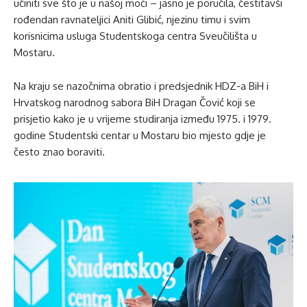
učiniti sve što je u našoj moći – jasno je poručila, čestitavši
rođendan ravnateljici Aniti Glibić, njezinu timu i svim
korisnicima usluga Studentskoga centra Sveučilišta u
Mostaru.
Na kraju se nazočnima obratio i predsjednik HDZ-a BiH i
Hrvatskog narodnog sabora BiH Dragan Čović koji se
prisjetio kako je u vrijeme studiranja između 1975. i 1979.
godine Studentski centar u Mostaru bio mjesto gdje je
često znao boraviti.