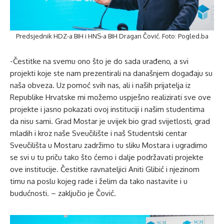
Predsjednik HDZ-a BIH i HNS-a BIH Dragan Čović. Foto: Pogled.ba
-Čestitke na svemu ono što je do sada urađeno, a svi
projekti koje ste nam prezentirali na današnjem događaju su
naša obveza. Uz pomoć svih nas, ali i naših prijatelja iz
Republike Hrvatske mi možemo uspješno realizirati sve ove
projekte i jasno pokazati ovoj instituciji i našim studentima
da nisu sami. Grad Mostar je uvijek bio grad svijetlosti, grad
mladih i kroz naše Sveučilište i naš Studentski centar
Sveučilišta u Mostaru zadržimo tu sliku Mostara i ugradimo
se svi u tu priču tako što ćemo i dalje podržavati projekte
ove institucije. Čestitke ravnateljici Aniti Glibić i njezinom
timu na poslu kojeg rade i želim da tako nastavite i u
budućnosti. – zaključio je Čović.