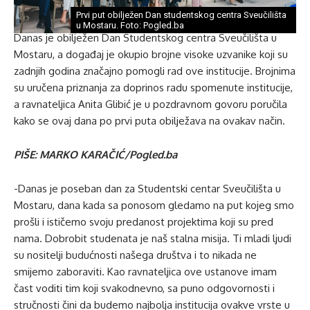
Prvi put obilježen Dan studentskog centra Sveučilišta
u Mostaru. Foto: Pogled.ba
Danas je obilježen Dan Studentskog centra Sveučilišta u
Mostaru, a događaj je okupio brojne visoke uzvanike koji su
zadnjih godina značajno pomogli rad ove institucije. Brojnima
su uručena priznanja za doprinos radu spomenute institucije,
a ravnateljica Anita Glibić je u pozdravnom govoru poručila
kako se ovaj dana po prvi puta obilježava na ovakav način.
PIŠE: MARKO KARAČIĆ/Pogled.ba
-Danas je poseban dan za Studentski centar Sveučilišta u
Mostaru, dana kada sa ponosom gledamo na put kojeg smo
prošli i ističemo svoju predanost projektima koji su pred
nama. Dobrobit studenata je naš stalna misija. Ti mladi ljudi
su nositelji budućnosti našega društva i to nikada ne
smijemo zaboraviti. Kao ravnateljica ove ustanove imam
čast voditi tim koji svakodnevno, sa puno odgovornosti i
stručnosti čini da budemo najbolja institucija ovakve vrste u