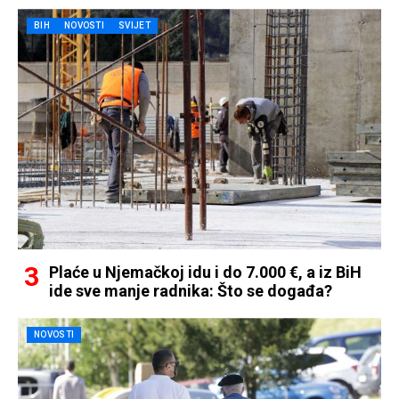
BIH
NOVOSTI
SVIJET
Plaće u Njemačkoj idu i do 7.000 €, a iz BiH
ide sve manje radnika: Što se događa?
NOVOSTI