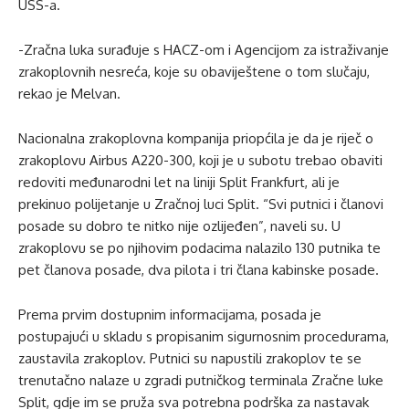
USS-a.
-Zračna luka surađuje s HACZ-om i Agencijom za istraživanje
zrakoplovnih nesreća, koje su obaviještene o tom slučaju,
rekao je Melvan.
Nacionalna zrakoplovna kompanija priopćila je da je riječ o
zrakoplovu Airbus A220-300, koji je u subotu trebao obaviti
redoviti međunarodni let na liniji Split Frankfurt, ali je
prekinuo polijetanje u Zračnoj luci Split. “Svi putnici i članovi
posade su dobro te nitko nije ozlijeđen”, naveli su. U
zrakoplovu se po njihovim podacima nalazilo 130 putnika te
pet članova posade, dva pilota i tri člana kabinske posade.
Prema prvim dostupnim informacijama, posada je
postupajući u skladu s propisanim sigurnosnim procedurama,
zaustavila zrakoplov. Putnici su napustili zrakoplov te se
trenutačno nalaze u zgradi putničkog terminala Zračne luke
Split, gdje im se pruža sva potrebna podrška za nastavak