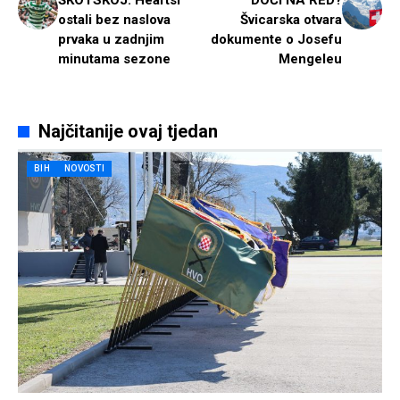
ŠKOTSKOJ: Heartsi
DOĆI NA RED?
ostali bez naslova
Švicarska otvara
prvaka u zadnjim
dokumente o Josefu
minutama sezone
Mengeleu
Najčitanije ovaj tjedan
BIH
NOVOSTI