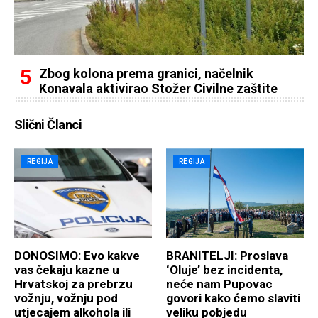
Zbog kolona prema granici, načelnik
Konavala aktivirao Stožer Civilne zaštite
Slični Članci
REGIJA
REGIJA
DONOSIMO: Evo kakve
BRANITELJI: Proslava
vas čekaju kazne u
‘Oluje’ bez incidenta,
Hrvatskoj za prebrzu
neće nam Pupovac
vožnju, vožnju pod
govori kako ćemo slaviti
utjecajem alkohola ili
veliku pobjedu