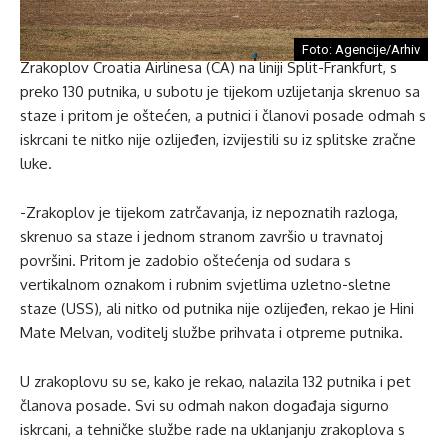
Foto: Agencije/Arhiv
Zrakoplov Croatia Airlinesa (CA) na liniji Split-Frankfurt, s
preko 130 putnika, u subotu je tijekom uzlijetanja skrenuo sa
staze i pritom je oštećen, a putnici i članovi posade odmah s
iskrcani te nitko nije ozlijeđen, izvijestili su iz splitske zračne
luke.
-Zrakoplov je tijekom zatrčavanja, iz nepoznatih razloga,
skrenuo sa staze i jednom stranom završio u travnatoj
površini. Pritom je zadobio oštećenja od sudara s
vertikalnom oznakom i rubnim svjetlima uzletno-sletne
staze (USS), ali nitko od putnika nije ozlijeđen, rekao je Hini
Mate Melvan, voditelj službe prihvata i otpreme putnika.
U zrakoplovu su se, kako je rekao, nalazila 132 putnika i pet
članova posade. Svi su odmah nakon događaja sigurno
iskrcani, a tehničke službe rade na uklanjanju zrakoplova s