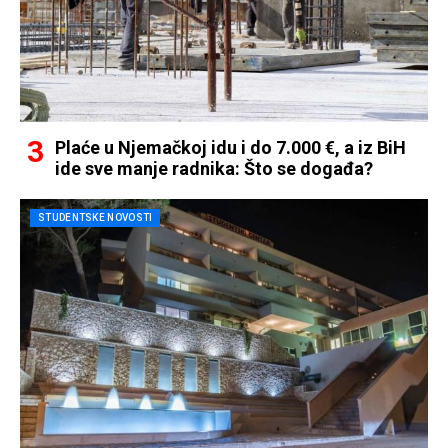
Plaće u Njemačkoj idu i do 7.000 €, a iz BiH
ide sve manje radnika: Što se događa?
STUDENTSKE NOVOSTI