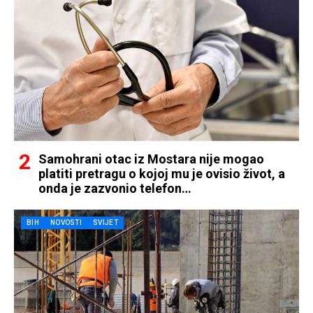
Samohrani otac iz Mostara nije mogao
platiti pretragu o kojoj mu je ovisio život, a
onda je zazvonio telefon…
BIH
NOVOSTI
SVIJET