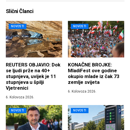
Slični Članci
NOVOSTI
NOVOSTI
REUTERS OBJAVIO: Dok
KONAČNE BROJKE:
se ljudi prže na 40+
MladiFest ove godine
stupnjeva, uvijek je 11
okupio mlade iz čak 73
stupnjeva u špilji
zemlje svijeta
Vjetrenici
6. Kolovoza 2026.
6. Kolovoza 2026.
NOVOSTI
NOVOSTI