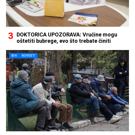
DOKTORICA UPOZORAVA: Vrućine mogu
oštetiti bubrege, evo što trebate činiti
BIH
NOVOSTI