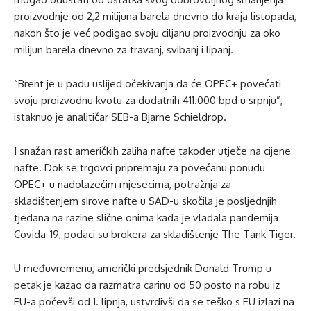
proizvodnje od 2,2 milijuna barela dnevno do kraja listopada,
nakon što je već podigao svoju ciljanu proizvodnju za oko
milijun barela dnevno za travanj, svibanj i lipanj.
“Brent je u padu uslijed očekivanja da će OPEC+ povećati
svoju proizvodnu kvotu za dodatnih 411.000 bpd u srpnju”,
istaknuo je analitičar SEB-a Bjarne Schieldrop.
I snažan rast američkih zaliha nafte također utječe na cijene
nafte. Dok se trgovci pripremaju za povećanu ponudu
OPEC+ u nadolazećim mjesecima, potražnja za
skladištenjem sirove nafte u SAD-u skočila je posljednjih
tjedana na razine slične onima kada je vladala pandemija
Covida-19, podaci su brokera za skladištenje The Tank Tiger.
U međuvremenu, američki predsjednik Donald Trump u
petak je kazao da razmatra carinu od 50 posto na robu iz
EU-a počevši od 1. lipnja, ustvrdivši da se teško s EU izlazi na