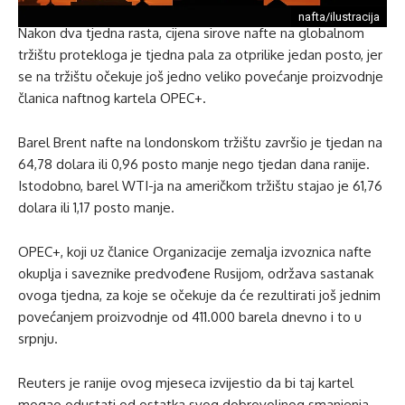
nafta/ilustracija
Nakon dva tjedna rasta, cijena sirove nafte na globalnom
tržištu protekloga je tjedna pala za otprilike jedan posto, jer
se na tržištu očekuje još jedno veliko povećanje proizvodnje
članica naftnog kartela OPEC+.
Barel Brent nafte na londonskom tržištu završio je tjedan na
64,78 dolara ili 0,96 posto manje nego tjedan dana ranije.
Istodobno, barel WTI-ja na američkom tržištu stajao je 61,76
dolara ili 1,17 posto manje.
OPEC+, koji uz članice Organizacije zemalja izvoznica nafte
okuplja i saveznike predvođene Rusijom, održava sastanak
ovoga tjedna, za koje se očekuje da će rezultirati još jednim
povećanjem proizvodnje od 411.000 barela dnevno i to u
srpnju.
Reuters je ranije ovog mjeseca izvijestio da bi taj kartel
mogao odustati od ostatka svog dobrovoljnog smanjenja