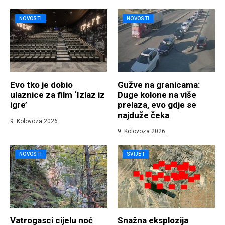
NOVOSTI
NOVOSTI
Evo tko je dobio
Gužve na granicama:
ulaznice za film ‘Izlaz iz
Duge kolone na više
igre’
prelaza, evo gdje se
najduže čeka
9. Kolovoza 2026.
9. Kolovoza 2026.
NOVOSTI
SVIJET
Vatrogasci cijelu noć
Snažna eksplozija