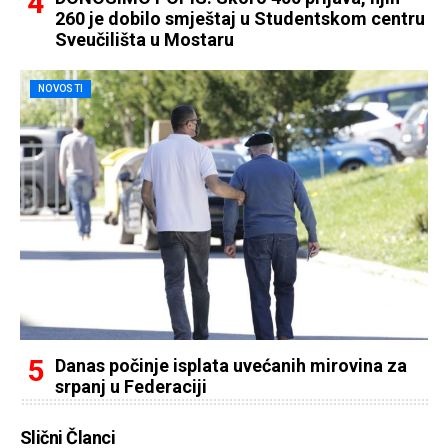
260 je dobilo smještaj u Studentskom centru
Sveučilišta u Mostaru
NOVOSTI
Danas počinje isplata uvećanih mirovina za
srpanj u Federaciji
Slični Članci