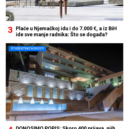
Plaće u Njemačkoj idu i do 7.000 €, a iz BiH
ide sve manje radnika: Što se događa?
STUDENTSKE NOVOSTI
DONOSIMO POPIS: Skoro 400 prijava, njih