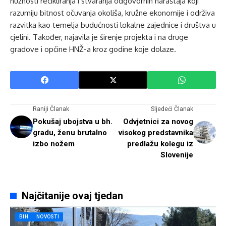
nužnosti recikliranja i stvaranja odgovornih naraštaja koji
razumiju bitnost očuvanja okoliša, kružne ekonomije i održiva
razvitka kao temelja budućnosti lokalne zajednice i društva u
cjelini. Također, najavila je širenje projekta i na druge
gradove i općine HNŽ-a kroz godine koje dolaze.
Raniji Članak
Sljedeći Članak
Pokušaj ubojstva u bh.
Odvjetnici za novog
gradu, ženu brutalno
visokog predstavnika
izbo nožem
predlažu kolegu iz
Slovenije
Najčitanije ovaj tjedan
BIH
NOVOSTI