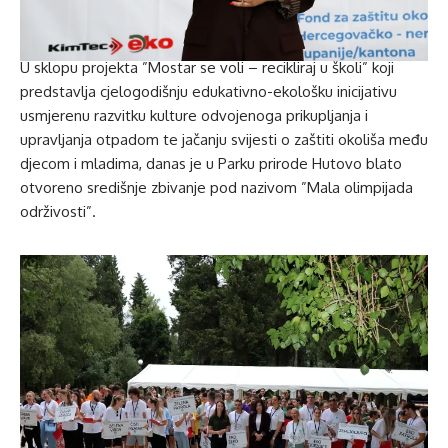
U sklopu projekta ”Mostar se voli – recikliraj u školi” koji
predstavlja cjelogodišnju edukativno-ekološku inicijativu
usmjerenu razvitku kulture odvojenoga prikupljanja i
upravljanja otpadom te jačanju svijesti o zaštiti okoliša među
djecom i mladima, danas je u Parku prirode Hutovo blato
otvoreno središnje zbivanje pod nazivom ”Mala olimpijada
održivosti”.