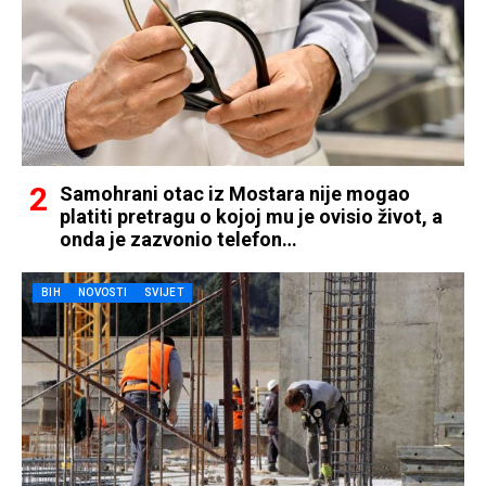
Samohrani otac iz Mostara nije mogao
platiti pretragu o kojoj mu je ovisio život, a
onda je zazvonio telefon…
BIH
NOVOSTI
SVIJET