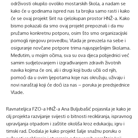
održivosti okupilo ovoliko mostarskih škola, a nadam se
kako će u godinama ispred nas ta brojka samo rasti i kako
će se ovaj projekt širit na cjelokupan prostor HNŽ-a. Kako
bismo pokazali da smo ovaj projekt prepoznali i da mu
pružamo konkretnu potporu, osim što smo organizacijski
pomogli njegovu provedbu, Vlada je preuzela na sebe i
osiguranje novčane potpore trima najuspješnijim školama.
Međutim, u mojim očima, sva su ova djeca pobjednici već
samim sudjelovanjem i izgrađivanjem zdravih životnih
navika kojima će oni, ali i drugi koji budu učili od njih,
pomoći da u ovim ljepotama koje nas okružuju, uživaju i
novi naraštaji koji će doći iza nas – poruka je predsjednice
Vlade.
Ravnateljica FZO-a HNŽ-a Ana Buljubašić pojasnila je kako je
cilj projekta razvijanje svijesti o bitnosti recikliranja, ispravnog
upravljanja otpadom i zaštite okoliša kroz edukaciju, igru i
timski rad. Dodala je kako projekt šalje snažnu poruku o