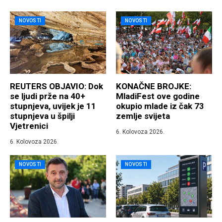
NOVOSTI
NOVOSTI
REUTERS OBJAVIO: Dok
KONAČNE BROJKE:
se ljudi prže na 40+
MladiFest ove godine
stupnjeva, uvijek je 11
okupio mlade iz čak 73
stupnjeva u špilji
zemlje svijeta
Vjetrenici
6. Kolovoza 2026.
6. Kolovoza 2026.
NOVOSTI
NOVOSTI