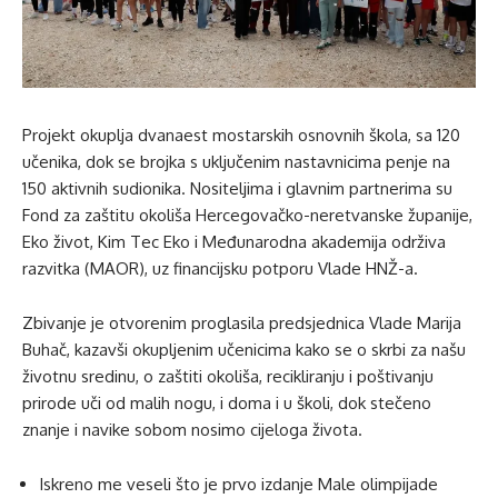
Projekt okuplja dvanaest mostarskih osnovnih škola, sa 120
učenika, dok se brojka s uključenim nastavnicima penje na
150 aktivnih sudionika. Nositeljima i glavnim partnerima su
Fond za zaštitu okoliša Hercegovačko-neretvanske županije,
Eko život, Kim Tec Eko i Međunarodna akademija održiva
razvitka (MAOR), uz financijsku potporu Vlade HNŽ-a.
Zbivanje je otvorenim proglasila predsjednica Vlade Marija
Buhač, kazavši okupljenim učenicima kako se o skrbi za našu
životnu sredinu, o zaštiti okoliša, recikliranju i poštivanju
prirode uči od malih nogu, i doma i u školi, dok stečeno
znanje i navike sobom nosimo cijeloga života.
Iskreno me veseli što je prvo izdanje Male olimpijade