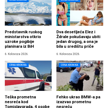
Predstavnik ruskog
Dva desetljeća Elez i
ministarstva otkrio
Ždrale pokušavaju ubiti
uzroke pogibije
jedan drugog, a ona je
planinara iz BiH
bila u središtu priče
6. Kolovoza 2026.
6. Kolovoza 2026.
CRNA KRONIKA
CRNA KRONIKA
Teška prometna
Fehko ukrao BMW-a pa
nesreća kod
izazvao prometnu
Tomislavgrada, 4 osobe
nesreću