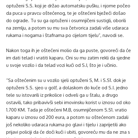
optuženi S.S. koji je držao automatsku pušku, i njome počeo
da puca u pravcu oštećenog, te je oštećeni bježeći došao
do ograde. Tu su ga optuženi i osumnjičeni sustigli, oborili
na zemlju, a potom su mu sva četvorica zadali više udaraca
rukama i nogama i štafnama po cijelom tijelu”, navodi se.
Nakon toga ih je oštećeni molio da ga puste, govoreći da će
im dati telad i vratiti kaparu. Oni su mu zatim rekli da sjedne
u svoje vozilo i da telad vozi kući od S.I, što je i učinio.
“Sa oštećenim su u vozilo sjeli optuženi S, M. i S.S1. dok je
optuženi S.S. sjeo u golf, a dolaskom do kuće od S.I. jedno
tele su istovarili iz prikolice i odveli ga u štalu, a drugo
ostavili, tako pribavivši sebi imovinsku korist u iznosu od oko
1.700 KM. Tada je oštećeni M.B, osumnjičenom S.S1. vratio
kaparu u iznosu od 200 eura, a potom su oštećenom zadali
još nekoliko udaraca rukama po glavi i tijelu i zaprijetili ako
prijavi policiji da će doći kući i ubiti, govoreću mu da ne zna s