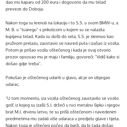
dao mu kaparu od 200 eura i dogovorio da mu telad
preveze do Doboja.
Nakon toga su krenuli na lokaciju i to S.S. u svom BMW-u, a
M. B. u “tuaregu” s prikolicom u kojem su se nalazila
kupljena telad. Kada su došli do sela, S.S. je skrenuo kao
pružnom prelazu, zaustavio se nasred puta i izašao iz vozila.
Potom je prišao vozilu oštećenog i kada je ovaj otvorio
prozor opsovao mu je maju i familiju, govoreći: “Vidiš kako si
došao gdje treba”.
Pokušao je oštećenog udariti u glavu, ali je on izbjegao
udarac.
“U tom momentu, iza vozila oštećenog zaustavilo se vozilo
golf, iz kojeg su izašli S.I. držeći u ruci metalnu šipku i njegov
brat M.I. drvenu letvu, te su prišli oštećenom i navedenim
predmetima mu zadali više udaraca u predjelu glave i tijela.
Nakon toga je oštećeni počeo da bježi, da bi tada došao