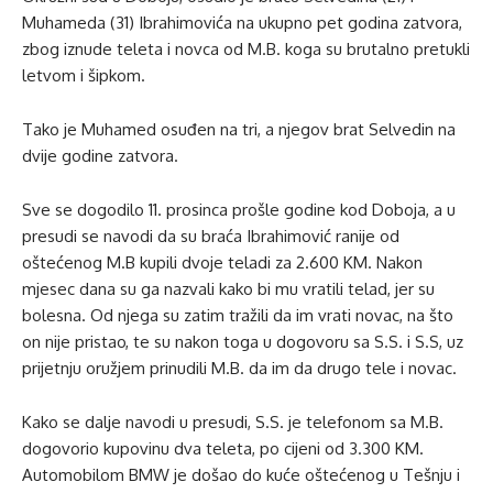
Muhameda (31) Ibrahimovića na ukupno pet godina zatvora,
zbog iznude teleta i novca od M.B. koga su brutalno pretukli
letvom i šipkom.
Tako je Muhamed osuđen na tri, a njegov brat Selvedin na
dvije godine zatvora.
Sve se dogodilo 11. prosinca prošle godine kod Doboja, a u
presudi se navodi da su braća Ibrahimović ranije od
oštećenog M.B kupili dvoje teladi za 2.600 KM. Nakon
mjesec dana su ga nazvali kako bi mu vratili telad, jer su
bolesna. Od njega su zatim tražili da im vrati novac, na što
on nije pristao, te su nakon toga u dogovoru sa S.S. i S.S, uz
prijetnju oružjem prinudili M.B. da im da drugo tele i novac.
Kako se dalje navodi u presudi, S.S. je telefonom sa M.B.
dogovorio kupovinu dva teleta, po cijeni od 3.300 KM.
Automobilom BMW je došao do kuće oštećenog u Tešnju i