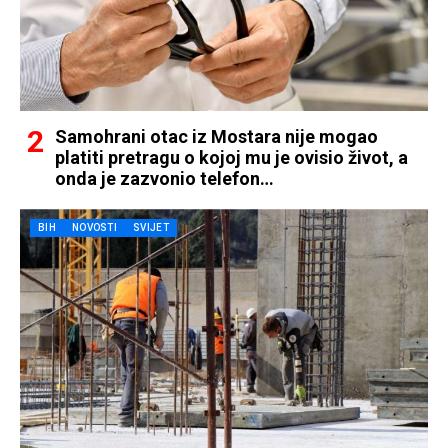
Samohrani otac iz Mostara nije mogao
platiti pretragu o kojoj mu je ovisio život, a
onda je zazvonio telefon…
BIH
NOVOSTI
SVIJET