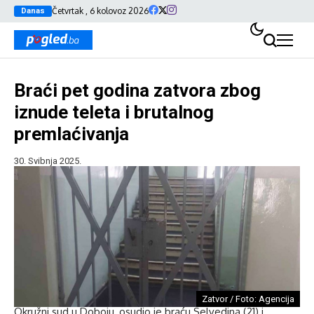
Četvrtak , 6 kolovoz 2026
Danas
Braći pet godina zatvora zbog
iznude teleta i brutalnog
premlaćivanja
30. Svibnja 2025.
Zatvor / Foto: Agencija
Okružni sud u Doboju, osudio je braću Selvedina (21) i