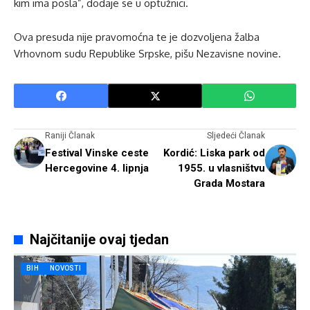
kim ima posla”, dodaje se u optužnici.
Ova presuda nije pravomoćna te je dozvoljena žalba
Vrhovnom sudu Republike Srpske, pišu Nezavisne novine.
Raniji Članak
Sljedeći Članak
Festival Vinske ceste
Kordić: Liska park od
Hercegovine 4. lipnja
1955. u vlasništvu
Grada Mostara
Najčitanije ovaj tjedan
BIH
NOVOSTI