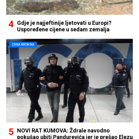
Gdje je najjeftinije ljetovati u Europi?
Uspoređene cijene u sedam zemalja
CRNA KRONIKA
NOVI RAT KUMOVA: Ždrale navodno
pokušao ubiti Pandurevića jer je prešao Elezu