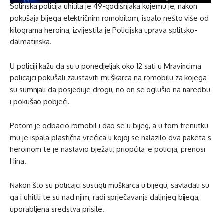
Solinska policija uhitila je 49-godišnjaka kojemu je, nakon
pokušaja bijega električnim romobilom, ispalo nešto više od
kilograma heroina, izvijestila je Policijska uprava splitsko-
dalmatinska.
U policiji kažu da su u ponedjeljak oko 12 sati u Mravincima
policajci pokušali zaustaviti muškarca na romobilu za kojega
su sumnjali da posjeduje drogu, no on se oglušio na naredbu
i pokušao pobjeći.
Potom je odbacio romobil i dao se u bijeg, a u tom trenutku
mu je ispala plastična vrećica u kojoj se nalazilo dva paketa s
heroinom te je nastavio bježati, priopćila je policija, prenosi
Hina.
Nakon što su policajci sustigli muškarca u bijegu, savladali su
ga i uhitili te su nad njim, radi sprječavanja daljnjeg bijega,
uporabljena sredstva prisile.