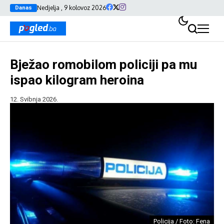
Nedjelja , 9 kolovoz 2026
Danas
Bježao romobilom policiji pa mu
ispao kilogram heroina
12. Svibnja 2026.
Policija / Foto: Fena