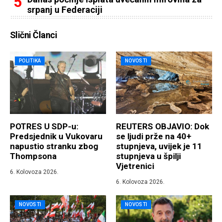
srpanj u Federaciji
Slični Članci
POLITIKA
NOVOSTI
POTRES U SDP-u:
REUTERS OBJAVIO: Dok
Predsjednik u Vukovaru
se ljudi prže na 40+
napustio stranku zbog
stupnjeva, uvijek je 11
Thompsona
stupnjeva u špilji
Vjetrenici
6. Kolovoza 2026.
6. Kolovoza 2026.
NOVOSTI
NOVOSTI