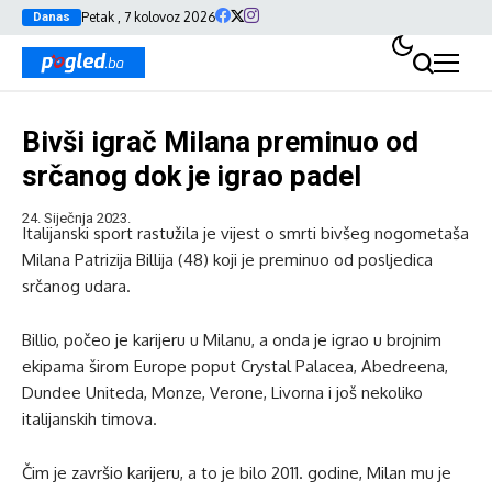
Petak , 7 kolovoz 2026
Danas
Bivši igrač Milana preminuo od
srčanog dok je igrao padel
24. Siječnja 2023.
Italijanski sport rastužila je vijest o smrti bivšeg nogometaša
Milana Patrizija Billija (48) koji je preminuo od posljedica
srčanog udara.
Billio, počeo je karijeru u Milanu, a onda je igrao u brojnim
ekipama širom Europe poput Crystal Palacea, Abedreena,
Dundee Uniteda, Monze, Verone, Livorna i još nekoliko
italijanskih timova.
Čim je završio karijeru, a to je bilo 2011. godine, Milan mu je