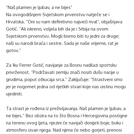
“Naš plamen je ljubav, a ne bijes”
Na ovogodišnjem Svjetskom prvenstvu natječe se i
Hrvatska. “Oni su nam definitivno najveći rival”, objašnjava
Gotić. “Ali iskreno, voljela bih da je i Srbija na ovom
Svjetskom prvenstvu. Mogli bismo biti tu jedni za druge;
naši su narodi braća i sestre. Sada je naše vrijeme, rat je
gotov.”
Za Iku Ferrer Gotić, navijanje za Bosnu nadilazi sportsku
privrženost. “Podržavati zemlju znači nositi dušu nacije u
grudima, poput otkucaja srca.” Zaključuje: “Strastveni smo
jer je nogomet jedna od rijetkih stvari koje nas uistinu mogu
ujediniti.
Ta strast je rođena iz preživljavanja. Naš plamen je ljubav, a
ne bijes.” Bez obzira na to što Bosna i Hercegovina postigne
na terenu ovog ljeta, njezini će navijači donijeti boje, buku i
atmosferu izvan njega. Nad njima će nebo gorjeti, prenosi