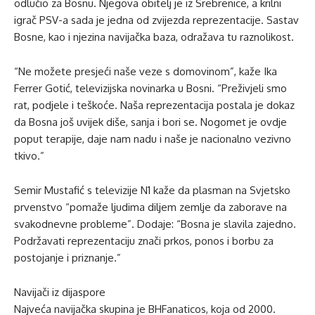
odlučio za Bosnu. Njegova obitelj je iz Srebrenice, a krilni
igrač PSV-a sada je jedna od zvijezda reprezentacije. Sastav
Bosne, kao i njezina navijačka baza, odražava tu raznolikost.
“Ne možete presjeći naše veze s domovinom”, kaže Ika
Ferrer Gotić, televizijska novinarka u Bosni. “Preživjeli smo
rat, podjele i teškoće. Naša reprezentacija postala je dokaz
da Bosna još uvijek diše, sanja i bori se. Nogomet je ovdje
poput terapije, daje nam nadu i naše je nacionalno vezivno
tkivo.”
Semir Mustafić s televizije N1 kaže da plasman na Svjetsko
prvenstvo “pomaže ljudima diljem zemlje da zaborave na
svakodnevne probleme”. Dodaje: “Bosna je slavila zajedno.
Podržavati reprezentaciju znači prkos, ponos i borbu za
postojanje i priznanje.”
Navijači iz dijaspore
Najveća navijačka skupina je BHFanaticos, koja od 2000.