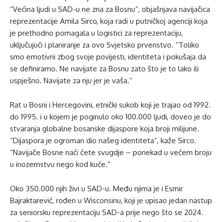
“Većina ljudi u SAD-u ne zna za Bosnu”, objašnjava navijačica
reprezentacije Amila Sirco, koja radi u putničkoj agenciji koja
je prethodno pomagala u logistici za reprezentaciju,
uključujući i planiranje za ovo Svjetsko prvenstvo. “Toliko
smo emotivni zbog svoje povijesti, identiteta i pokušaja da
se definiramo. Ne navijate za Bosnu zato što je to lako ili
uspješno. Navijate za nju jer je vaša.”
Rat u Bosni i Hercegovini, etnički sukob koji je trajao od 1992.
do 1995. i u kojem je poginulo oko 100.000 ljudi, doveo je do
stvaranja globalne bosanske dijaspore koja broji milijune.
“Dijaspora je ogroman dio našeg identiteta”, kaže Sirco.
“Navijače Bosne naći ćete svugdje – ponekad u većem broju
u inozemstvu nego kod kuće.”
Oko 350.000 njih živi u SAD-u. Među njima je i Esmir
Bajraktarević, rođen u Wisconsinu, koji je upisao jedan nastup
za seniorsku reprezentaciju SAD-a prije nego što se 2024.