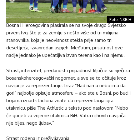
Foto: NSBiH
Bosna i Hercegovina plasirala se na svoje drugo Svjetsko
prvenstvo, što je za zemlju s nešto više od tri milijuna
stanovnika, koja je neovisnost stekla prije samo tri
desetljeća, izvanredan uspjeh. Međutim, prisutnost ove
nacije jednako je upečatljiva izvan terena kao i na njemu.
Strast, intenzitet, predanost i pripadnost ključne su riječi za
bosanskohercegovački nogomet, a sve se to očituje kroz
navijanje za reprezentaciju. Izraz “Nad nama nebo ima da
gori” najbolje opisuje atmosferu – ako ste u Bosni, po buci i
bojama iznad stadiona znate da reprezentacija igra
utakmicu, piše The Athletic u tekstu pod naslovom “Nebo
će gorjeti za vrijeme utakmica BiH. Vatra njihovih navijača
nije bijes, nego ljubav.”
Strast rođena iz preživljavanja