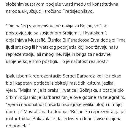
složenim sustavom podjele vlasti među tri konstitutivna
naroda, uključujući i tročlano Predsjedništvo.
“Dio našeg stanovništva ne navija za Bosnu, već se
poistovjećuje sa susjednom Srbijom ili Hrvatskom”,
objašnjava Mustafić. Članica BHFanaticosa Erva dodaje: “Ima
ljudi srpskog ili hrvatskog podrijetla koji podržavaju našu
reprezentaciju, ali mnogi ne. Nije ih briga za nedavne
uspjehe koje smo postigli. To je nažalost realnost.”
Ipak, izbornik reprezentacije Sergej Barbarez, koji je nekad
bio i kapetan, potječe iz obitelji različitih kultura, jezika i
vjera. “Majka mi je iz braka Hrvatice i Bošnjaka, a otac je bio
Srbin”, objasnio je Barbarez ranije ove godine za telegraf.rs.
“Vjera i nacionalnost nikada nisu igrale veliku ulogu u mojoj
obitelji.” Mustafić na to dodaje: “Bosanska reprezentacija je
multietnička. Pokazala je da jedinstvo donosi više uspjeha
od podjela.”