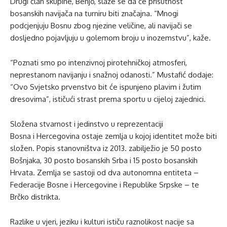
Drugi član skupine, Benjo, slaže se da će prisutnost
bosanskih navijača na turniru biti značajna. “Mnogi
podcjenjuju Bosnu zbog njezine veličine, ali navijači se
dosljedno pojavljuju u golemom broju u inozemstvu”, kaže.
“Poznati smo po intenzivnoj pirotehničkoj atmosferi,
neprestanom navijanju i snažnoj odanosti.” Mustafić dodaje:
“Ovo Svjetsko prvenstvo bit će ispunjeno plavim i žutim
dresovima”, ističući strast prema sportu u cijeloj zajednici.
Složena stvarnost i jedinstvo u reprezentaciji
Bosna i Hercegovina ostaje zemlja u kojoj identitet može biti
složen. Popis stanovništva iz 2013. zabilježio je 50 posto
Bošnjaka, 30 posto bosanskih Srba i 15 posto bosanskih
Hrvata. Zemlja se sastoji od dva autonomna entiteta –
Federacije Bosne i Hercegovine i Republike Srpske – te
Brčko distrikta.
Razlike u vjeri, jeziku i kulturi ističu raznolikost nacije sa