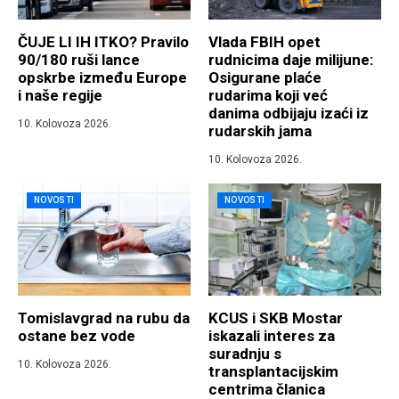
ČUJE LI IH ITKO? Pravilo
Vlada FBIH opet
90/180 ruši lance
rudnicima daje milijune:
opskrbe između Europe
Osigurane plaće
i naše regije
rudarima koji već
danima odbijaju izaći iz
10. Kolovoza 2026.
rudarskih jama
10. Kolovoza 2026.
NOVOSTI
NOVOSTI
Tomislavgrad na rubu da
KCUS i SKB Mostar
ostane bez vode
iskazali interes za
suradnju s
10. Kolovoza 2026.
transplantacijskim
centrima članica