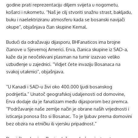
godine prati reprezentaciju diljem svijeta u nogometu,
košarci i rukometu. “Naš je cilj stvoriti snažnu strast, bakljadu,
buku i naelektriziranu atmosferu kada se bosanski navijači
okupe”, objašnjava član skupine Kemal.
Budući da odražavaju dijasporu, BHFanaticos ima brojne
članove u Sjevernoj Americi. Erva, članica skupine iz SAD-a,
kaže da je neočekivani plasman na turnir izazvao veliko
uzbuđenje u zajednici. “Vidjet ćete invaziju Bosanaca na
svakoj utakmici”, objašnjava.
“U Kanadi i SAD-u živi oko 400.000 ljudi bosanskog
podrijetla.” Unatoč geografskoj udaljenosti od domovine,
Erva dodaje da je fanatizam među dijasporom bez premca.
“Podržavanje naše zemlje način je obrane naših vrijednosti i
isticanja ponosa što si Bosanac. To je ljubav prema domovini
bez obzira na etničku ili vjersku pripadnost.”