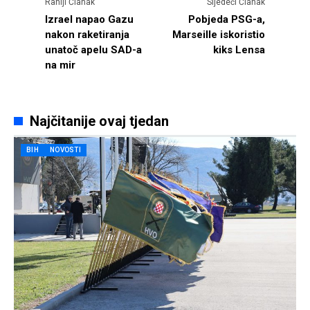
Raniji Članak
Sljedeći Članak
Izrael napao Gazu
Pobjeda PSG-a,
nakon raketiranja
Marseille iskoristio
unatoč apelu SAD-a
kiks Lensa
na mir
Najčitanije ovaj tjedan
BIH
NOVOSTI