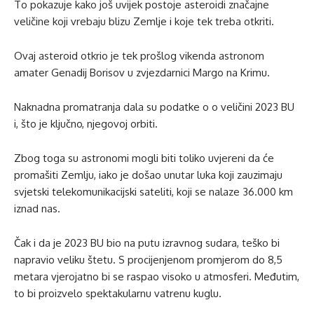
To pokazuje kako još uvijek postoje asteroidi značajne
veličine koji vrebaju blizu Zemlje i koje tek treba otkriti.
Ovaj asteroid otkrio je tek prošlog vikenda astronom
amater Genadij Borisov u zvjezdarnici Margo na Krimu.
Naknadna promatranja dala su podatke o o veličini 2023 BU
i, što je ključno, njegovoj orbiti.
Zbog toga su astronomi mogli biti toliko uvjereni da će
promašiti Zemlju, iako je došao unutar luka koji zauzimaju
svjetski telekomunikacijski sateliti, koji se nalaze 36.000 km
iznad nas.
Čak i da je 2023 BU bio na putu izravnog sudara, teško bi
napravio veliku štetu. S procijenjenom promjerom do 8,5
metara vjerojatno bi se raspao visoko u atmosferi. Međutim,
to bi proizvelo spektakularnu vatrenu kuglu.