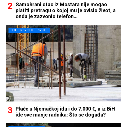
Samohrani otac iz Mostara nije mogao
platiti pretragu o kojoj mu je ovisio život, a
onda je zazvonio telefon…
BIH
NOVOSTI
SVIJET
Plaće u Njemačkoj idu i do 7.000 €, a iz BiH
ide sve manje radnika: Što se događa?