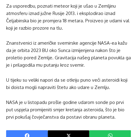
Za usporedbu, poznati meteor koji je ušao u Zemljinu
atmosferu iznad južne Rusije 2013. i eksplodirao iznad
Čeljabinska bio je promjera 18 metara. Proizveo je udarni val
koji je razbio prozore na tlu.
Znanstvenici iz američke svemirske agencije NASA-ea kažu
da je orbita 2023 BU oko Sunca izmijenjena nakon što je
proletio pored Zemlje. Gravitacija našeg planeta povukla ga
je i prilagodila mu putanju kroz svemir.
U tijeku su veliki napori da se otkriju puno veći asteroidi koji
bi doista mogli napraviti štetu ako udare u Zemlju.
NASA je u listopadu prošle godine udarom sonde po prvi
put uspjela promijeniti smjer kretanja asteroida, što je bio
prvi pokušaj čovječanstva da postavi obranu planeta.