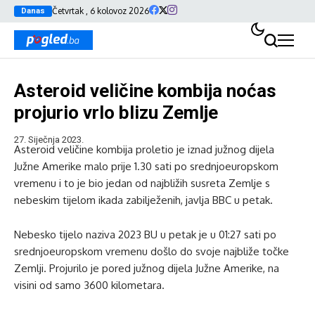
Četvrtak , 6 kolovoz 2026
Danas
Asteroid veličine kombija noćas
projurio vrlo blizu Zemlje
27. Siječnja 2023.
Asteroid veličine kombija proletio je iznad južnog dijela
Južne Amerike malo prije 1.30 sati po srednjoeuropskom
vremenu i to je bio jedan od najbližih susreta Zemlje s
nebeskim tijelom ikada zabilježenih, javlja BBC u petak.
Nebesko tijelo naziva 2023 BU u petak je u 01:27 sati po
srednjoeuropskom vremenu došlo do svoje najbliže točke
Zemlji. Projurilo je pored južnog dijela Južne Amerike, na
visini od samo 3600 kilometara.