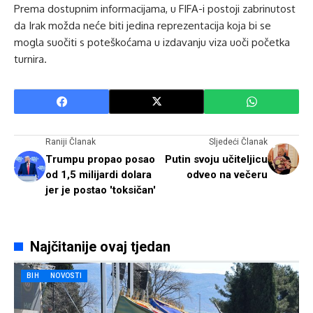
Prema dostupnim informacijama, u FIFA-i postoji zabrinutost
da Irak možda neće biti jedina reprezentacija koja bi se
mogla suočiti s poteškoćama u izdavanju viza uoči početka
turnira.
Raniji Članak
Sljedeći Članak
Trumpu propao posao
Putin svoju učiteljicu
od 1,5 milijardi dolara
odveo na večeru
jer je postao 'toksičan'
Najčitanije ovaj tjedan
BIH
NOVOSTI